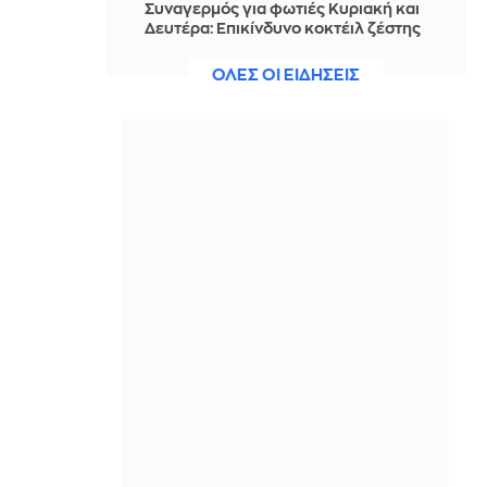
Συναγερμός για φωτιές Κυριακή και
Δευτέρα: Επικίνδυνο κοκτέιλ ζέστης
και ανέμων - Αναλυτικά ποιες
περιοχές κινδυνεύουν
ΟΛΕΣ ΟΙ ΕΙΔΗΣΕΙΣ
IN 2 HOURS
Φιντάν: Η συμφωνία με Πακιστάν και
Σ.Αραβία είναι τεχνικά ίδια με το
άρθρο 5 του ΝΑΤΟ
IN 2 HOURS
Σε επιφυλακή ο Δήμος Αθηναίων για
τις πυρκαγιές: «Κλειστός» από τα
μεσάνυχτα ο λόφος Φινόπουλου
IN 2 HOURS
ΕΛ.Α.Σ.: Κρίσιμα ερωτήματα για την
αποτελεσματικότητα της
κυβερνητικής πολιτικής πρόληψης
δασικών πυρκαγιών
IN 2 HOURS