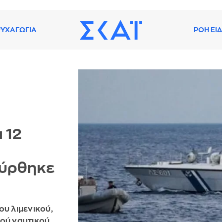
ΥΧΑΓΩΓΙΑ
ΡΟΗ ΕΙ
 12
σύρθηκε
ου λιμενικού,
ού ναυτικού.