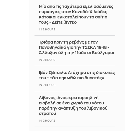
Μία από τις ταχύτερα εξελισσόμενες
πυρκαγιές στον Καναδά: Χιλιάδες
κάτοικοι εγκαταλείπουν τα σπίτια
τους - Δείτε βίντεο
IN 2 HOURS
Τριάρα πριν τη ρεβάνς με τον
Παναθηναϊκό για την ΤΣΣΚΑ 1948 -
Άλλαξαν όλη την 11άδα οι Βούλγαροι
IN 2 HOURS
Ιβάν Σβιτάιλο: Ατύχημα στις διακοπές
του - «Θα σηκωθώ πιο δυνατός»
IN 2 HOURS
Λίβανος: Αναφέρει ισραηλινή
εισβολή σε ένα χωριό του νότου
παρά την ανάπτυξη του λιβανικού
στρατού
IN 2 HOURS