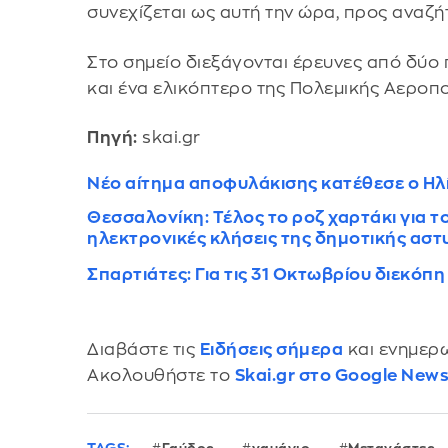
συνεχίζεται ως αυτή την ώρα, προς αναζ
Στο σημείο διεξάγονται έρευνες από δύο
και ένα ελικόπτερο της Πολεμικής Αεροπο
Πηγή:
skai.gr
Νέο αίτημα αποφυλάκισης κατέθεσε ο Ηλ
Θεσσαλονίκη: Τέλος το ροζ χαρτάκι για 
ηλεκτρονικές κλήσεις της δημοτικής αστ
Σπαρτιάτες: Για τις 31 Οκτωβρίου διεκόπη
Διαβάστε τις
Ειδήσεις σήμερα
και ενημερω
Ακολουθήστε το
Skai.gr στο Google New
TAGS: