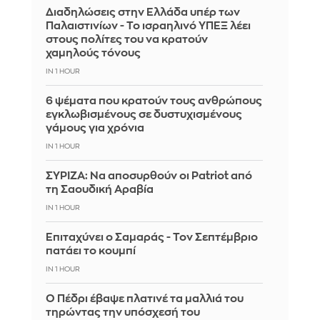
Διαδηλώσεις στην Ελλάδα υπέρ των
Παλαιστινίων - Το ισραηλινό ΥΠΕΞ λέει
στους πολίτες του να κρατούν
χαμηλούς τόνους
IN 1 HOUR
6 ψέματα που κρατούν τους ανθρώπους
εγκλωβισμένους σε δυστυχισμένους
γάμους για χρόνια
IN 1 HOUR
ΣΥΡΙΖΑ: Να αποσυρθούν οι Patriot από
τη Σαουδική Αραβία
IN 1 HOUR
Επιταχύνει ο Σαμαράς - Τον Σεπτέμβριο
πατάει το κουμπί
IN 1 HOUR
Ο Πέδρι έβαψε πλατινέ τα μαλλιά του
τηρώντας την υπόσχεσή του