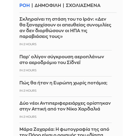
ΡΟΗ
ΔΗΜΟΦΙΛΗ
ΣΧΟΛΙΑΣΜΕΝΑ
Σκληραίνει τη στάση του το Ιράν: «Δεν
θα ξαναρχίσουν οι απευθείας συνομιλίες
αν δεν διορθώσουν οι ΗΠΑ τις
παραβιάσεις τους»
IN 2 HOURS
Παρ' ολίγον σύγκρουση αεροπλάνων
στο αεροδρόμιο του Σίδνεϊ
IN 2 HOURS
Πώς θα ήταν η Ευρώπη χωρίς ποτάμια;
IN 2 HOURS
Δύο νέοι Αντιπεριφερειάρχες ορίστηκαν
στην Αττική από τον Νίκο Χαρδαλιά
IN 2 HOURS
Μάρα Ζαχαρέα: Η φωτογραφία της από
την Πάρο είναι ο ορισμός του «δίαιτα