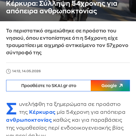
Κέρκυρα: Σύλληψη 54χρονης για
απόπειρα ανθρωποκτονίας
Το περιστατικό σημειώθηκε σε προάστιο του
νησιού, όπου εντοπίστηκε ότι η 54χρονη είχε
τραυματίσει με αιχμηρό αντικείμενο τον 57χρονο
σύντροφό της
14:12, 14.05.2026
Προσθέστε το SKAI.gr στο
Google
Σ
υνελήφθη τα ξημερώματα σε προάστιο
της
Κέρκυρας
μία 54χρονη για απόπειρα
ανθρωποκτονίας
καθώς και για παραβάσεις
της νομοθεσίας περί ενδοοικογενειακής βίας
και περί όπλων.