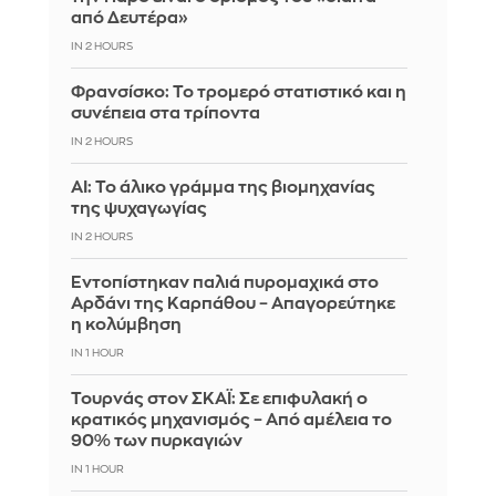
από Δευτέρα»
IN 2 HOURS
Φρανσίσκο: Το τρομερό στατιστικό και η
συνέπεια στα τρίποντα
IN 2 HOURS
AI: Το άλικο γράμμα της βιομηχανίας
της ψυχαγωγίας
IN 2 HOURS
Εντοπίστηκαν παλιά πυρομαχικά στο
Αρδάνι της Καρπάθου – Απαγορεύτηκε
η κολύμβηση
IN 1 HOUR
Τουρνάς στον ΣΚΑΪ: Σε επιφυλακή ο
κρατικός μηχανισμός – Από αμέλεια το
90% των πυρκαγιών
IN 1 HOUR