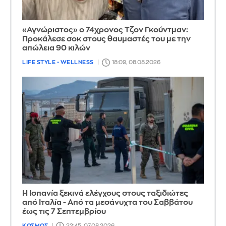
«Αγνώριστος» ο 74χρονος Τζον Γκούντμαν:
Προκάλεσε σοκ στους θαυμαστές του με την
απώλεια 90 κιλών
LIFE STYLE - WELLNESS
18:09, 08.08.2026
Η Ισπανία ξεκινά ελέγχους στους ταξιδιώτες
από Ιταλία - Από τα μεσάνυχτα του Σαββάτου
έως τις 7 Σεπτεμβρίου
ΚΟΣΜΟΣ
22:45, 07.08.2026