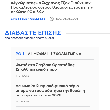
«Αγνώριστος» ο 74χρονος Τζον Γκούντμαν:
Προκάλεσε σοκ στους θαυμαστές του με την
απώλεια 90 κιλών
LIFE STYLE - WELLNESS
18:09, 08.08.2026
ΔΙΑΒΑΣΤΕ ΕΠΙΣΗΣ
περισσότερες ειδήσεις από το skai.gr
ΡΟΗ
ΔΗΜΟΦΙΛΗ
ΣΧΟΛΙΑΣΜΕΝΑ
Φωτιά στο Σπήλαιο Ορεστιάδας –
Σηκώθηκε ελικόπτερο
IN 2 HOURS
Λευκωσία: Κυπριακό φυσικό αέριο
μπορεί να τροφοδοτήσει την Ευρώπη
από την άνοιξη του 2028
IN 2 HOURS