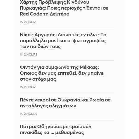
Χάρτης Πρόβλεψης Κινδύνου
Πυρκαγιάς: Ποιες περιοχές τίθενται σε
Red Code τη Δευτέρα
IN 2 HOURS
Νίκα - Αργυρός: Διακοπές εν πλω - Τα
παράλληλα post και οι φωτογραφίες
των παιδιών τους
IN 2 HOURS
Φιντάν για συμφωνία της Μέκκας:
Όποιος δεν μας επιτεθεί, δεν μπαίνει
στον στόχο μας
IN 2 HOURS
Πέντε νεκροί σε Ουκρανία και Ρωσία σε
ανταλλαγές πληγμάτων
IN 2 HOURS
Πάτρα: Οδηγούσε με «μαϊμού»
πινακίδες και... μεθυσμένος