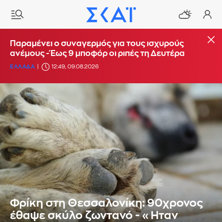
Παραμένει ο συναγερμός για τους ισχυρούς
ανέμους - Έως 9 μποφόρ οι ριπές τη Δευτέρα
ΕΛΛΑΔΑ
12:49, 09.08.2026
Φρίκη στη Θεσσαλονίκη: 90χρονος
έθαψε σκύλο ζωντανό - «Ηταν