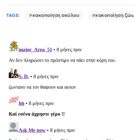
TAGS:
κακοποίηση σκύλου
κακοποίηση ζώων