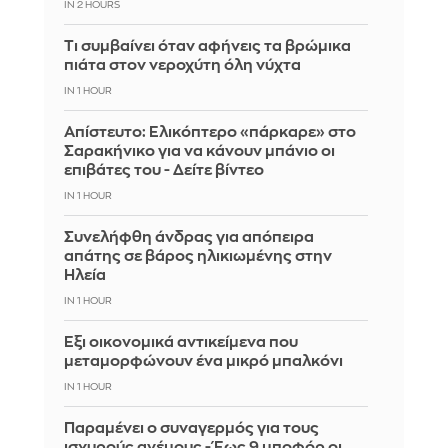
IN 2 HOURS
Τι συμβαίνει όταν αφήνεις τα βρώμικα
πιάτα στον νεροχύτη όλη νύχτα
IN 1 HOUR
Απίστευτο: Ελικόπτερο «πάρκαρε» στο
Σαρακήνικο για να κάνουν μπάνιο οι
επιβάτες του - Δείτε βίντεο
IN 1 HOUR
Συνελήφθη άνδρας για απόπειρα
απάτης σε βάρος ηλικιωμένης στην
Ηλεία
IN 1 HOUR
Έξι οικονομικά αντικείμενα που
μεταμορφώνουν ένα μικρό μπαλκόνι
IN 1 HOUR
Παραμένει ο συναγερμός για τους
ισχυρούς ανέμους - Έως 9 μποφόρ οι