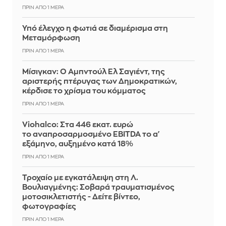
ΠΡΙΝ ΑΠΌ 1 ΜΈΡΑ
Υπό έλεγχο η φωτιά σε διαμέρισμα στη
Μεταμόρφωση
ΠΡΙΝ ΑΠΌ 1 ΜΈΡΑ
Μίσιγκαν: Ο Αμπντούλ Ελ Σαγιέντ, της
αριστερής πτέρυγας των Δημοκρατικών,
κέρδισε το χρίσμα του κόμματος
ΠΡΙΝ ΑΠΌ 1 ΜΈΡΑ
Viohalco: Στα 446 εκατ. ευρώ
το αναπροσαρμοσμένο EBITDA το α'
εξάμηνο, αυξημένο κατά 18%
ΠΡΙΝ ΑΠΌ 1 ΜΈΡΑ
Τροχαίο με εγκατάλειψη στη Λ.
Βουλιαγμένης: Σοβαρά τραυματισμένος
μοτοσικλετιστής - Δείτε βίντεο,
φωτογραφίες
ΠΡΙΝ ΑΠΌ 1 ΜΈΡΑ