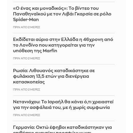
«Ο ένας και μοναδικός»: Το βίντεο του
Παναθηναϊκού με τον Λιβάι Γκαρσία σε ρόλο
Spider-Man
ΠΡΙΝ ΑΠΌ 2 ΜΈΡΕΣ
Εκδίδεται αύριο στην Ελλάδα η 46χρονη από
το Λονδίνο που κατηγορείται για την
υπόθεση της Marfin
ΠΡΙΝ ΑΠΌ 2 ΜΈΡΕΣ
Ρωσία: Λιθουανός καταδικάστηκε σε
φυλάκιση 13,5 ετών για διενέργεια
κατασκοπείας
ΠΡΙΝ ΑΠΌ 2 ΜΈΡΕΣ
Νετανιάχου: Το Ισραήλ θα κάνει ό,τι χρειαστεί
για την ασφάλειά του, με ή χωρίς συμφωνία
ΠΡΙΝ ΑΠΌ 2 ΜΈΡΕΣ
Γερμανία: Οκτώ έφηβοι καταδικάστηκαν για