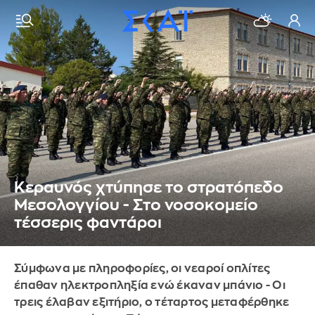
Κεραυνός χτύπησε το στρατόπεδο
Μεσολογγίου - Στο νοσοκομείο
τέσσερις φαντάροι
Σύμφωνα με πληροφορίες, οι νεαροί οπλίτες
έπαθαν ηλεκτροπληξία ενώ έκαναν μπάνιο - Οι
τρεις έλαβαν εξιτήριο, ο τέταρτος μεταφέρθηκε