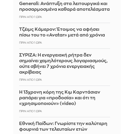
Generali: Ανάπτυξη στα λειτουργικά και
προσαρμοσμένα καθαρά αποτελέσματα
ΠΡΙΝ ΑΠΌ 1 ΏΡΑ
Τζέιμς Κάμερον: Έτοιμος να αφήσει
πίσω του το «Avatar» μετά από χρόνια
ΠΡΙΝ ΑΠΌ 1 ΏΡΑ
ΣΥΡΙΖΑ: Η ενεργειακή ρήτρα δεν
σημαίνει χαμηλότερους λογαριασμούς,
ούτε σβήνει 7 χρόνια ενεργειακής
ακρίβειας
ΠΡΙΝ ΑΠΌ 1 ΏΡΑ
Η 13χρονη κόρη της Κιμ Καρντάσιαν
ραπάρει για «προδοσία» και ότι τη
«χρησιμοποιούν» (video)
ΠΡΙΝ ΑΠΌ 1 ΏΡΑ
Εθνική Παίδων: Γνωρίστε την καλύτερη
φουρνιά των τελευταίων ετών