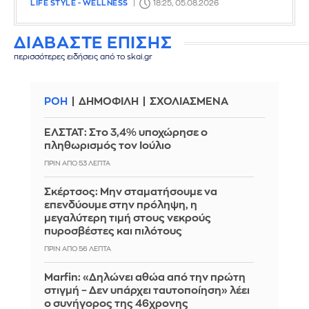
LIFE STYLE - WELLNESS
18:25, 05.08.2026
ΔΙΑΒΑΣΤΕ ΕΠΙΣΗΣ
περισσότερες ειδήσεις από το skai.gr
ΡΟΗ
ΔΗΜΟΦΙΛΗ
ΣΧΟΛΙΑΣΜΕΝΑ
ΕΛΣΤΑΤ: Στο 3,4% υποχώρησε ο
πληθωρισμός τον Ιούλιο
ΠΡΙΝ ΑΠΌ 53 ΛΕΠΤΆ
Σκέρτσος: Μην σταματήσουμε να
επενδύουμε στην πρόληψη, η
μεγαλύτερη τιμή στους νεκρούς
πυροσβέστες και πιλότους
ΠΡΙΝ ΑΠΌ 56 ΛΕΠΤΆ
Marfin: «Δηλώνει αθώα από την πρώτη
στιγμή – Δεν υπάρχει ταυτοποίηση» λέει
ο συνήγορος της 46χρονης