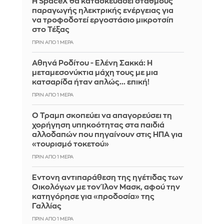
Η SpaceX θα κατασκευάσει σταθμούς
παραγωγής ηλεκτρικής ενέργειας για
να τροφοδοτεί εργοστάσιο μικροτσίπ
στο Τέξας
ΠΡΙΝ ΑΠΌ 1 ΜΈΡΑ
Αθηνά Ροδίτου - Ελένη Σακκά: Η
μεταμεσονύκτια μάχη τους με μια
κατσαρίδα ήταν απλώς... επική!
ΠΡΙΝ ΑΠΌ 1 ΜΈΡΑ
Ο Τραμπ σκοπεύει να απαγορεύσει τη
χορήγηση υπηκοότητας στα παιδιά
αλλοδαπών που πηγαίνουν στις ΗΠΑ για
«τουρισμό τοκετού»
ΠΡΙΝ ΑΠΌ 1 ΜΈΡΑ
Έντονη αντιπαράθεση της ηγέτιδας των
Οικολόγων με τον Ίλον Μασκ, αφού την
κατηγόρησε για «προδοσία» της
Γαλλίας
ΠΡΙΝ ΑΠΌ 1 ΜΈΡΑ