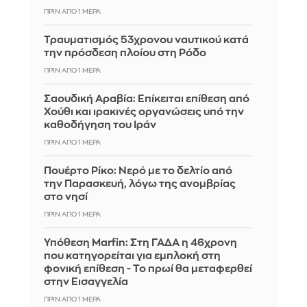
ΠΡΙΝ ΑΠΌ 1 ΜΈΡΑ
Τραυματισμός 53χρονου ναυτικού κατά
την πρόσδεση πλοίου στη Ρόδο
ΠΡΙΝ ΑΠΌ 1 ΜΈΡΑ
Σαουδική Αραβία: Επίκειται επίθεση από
Χούθι και ιρακινές οργανώσεις υπό την
καθοδήγηση του Ιράν
ΠΡΙΝ ΑΠΌ 1 ΜΈΡΑ
Πουέρτο Ρίκο: Νερό με το δελτίο από
την Παρασκευή, λόγω της ανομβρίας
στο νησί
ΠΡΙΝ ΑΠΌ 1 ΜΈΡΑ
Υπόθεση Marfin: Στη ΓΑΔΑ η 46χρονη
που κατηγορείται για εμπλοκή στη
φονική επίθεση - Το πρωί θα μεταφερθεί
στην Εισαγγελία
ΠΡΙΝ ΑΠΌ 1 ΜΈΡΑ