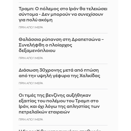
Τραμπ: Ο πόλεμος στο Ιράν θα τελειώσει
σύντομα - Δεν μπορούν να συνεχίσουν
για πολύ ακόμη
ΠΡΙΝ ΑΠΌ 1 ΜΈΡΑ
Θαλάσσια ρύπανση στη Δραπετσώνα –
Συνελήφθη ο πλοίαρχος
δεξαμενόπλοιου
ΠΡΙΝ ΑΠΌ 1 ΜΈΡΑ
Διάσωση 30χρονης μετά από πτώση
από την υψηλή γέφυρα της Χαλκίδας
ΠΡΙΝ ΑΠΌ 1 ΜΈΡΑ
Οι τιμές της βενζίνης αυξήθηκαν
εξαιτίας του πολέμου του Τραμπ στο
Ιράν, και όχι λόγω της απληστίας των
πετρελαϊκών εταιρειών
ΠΡΙΝ ΑΠΌ 1 ΜΈΡΑ