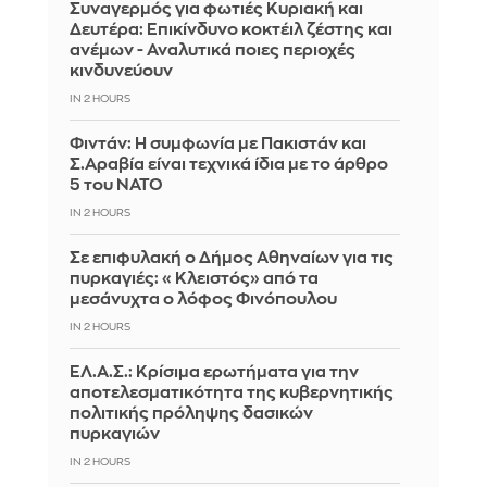
Συναγερμός για φωτιές Κυριακή και
Δευτέρα: Επικίνδυνο κοκτέιλ ζέστης και
ανέμων - Αναλυτικά ποιες περιοχές
κινδυνεύουν
IN 2 HOURS
Φιντάν: Η συμφωνία με Πακιστάν και
Σ.Αραβία είναι τεχνικά ίδια με το άρθρο
5 του ΝΑΤΟ
IN 2 HOURS
Σε επιφυλακή ο Δήμος Αθηναίων για τις
πυρκαγιές: «Κλειστός» από τα
μεσάνυχτα ο λόφος Φινόπουλου
IN 2 HOURS
ΕΛ.Α.Σ.: Κρίσιμα ερωτήματα για την
αποτελεσματικότητα της κυβερνητικής
πολιτικής πρόληψης δασικών
πυρκαγιών
IN 2 HOURS