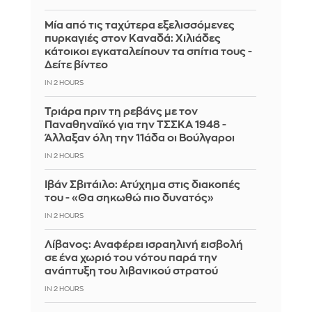
Μία από τις ταχύτερα εξελισσόμενες
πυρκαγιές στον Καναδά: Χιλιάδες
κάτοικοι εγκαταλείπουν τα σπίτια τους -
Δείτε βίντεο
IN 2 HOURS
Τριάρα πριν τη ρεβάνς με τον
Παναθηναϊκό για την ΤΣΣΚΑ 1948 -
Άλλαξαν όλη την 11άδα οι Βούλγαροι
IN 2 HOURS
Ιβάν Σβιτάιλο: Ατύχημα στις διακοπές
του - «Θα σηκωθώ πιο δυνατός»
IN 2 HOURS
Λίβανος: Αναφέρει ισραηλινή εισβολή
σε ένα χωριό του νότου παρά την
ανάπτυξη του λιβανικού στρατού
IN 2 HOURS