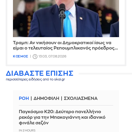
Τραμπ: Αν νικήσουν οι Δημοκρατικοί ίσως να
είμαι ο τελευταίος Ρεπουμπλικανός πρόεδρος…
ΚΟΣΜΟΣ
13:03, 07.08.2026
ΔΙΑΒΑΣΤΕ ΕΠΙΣΗΣ
περισσότερες ειδήσεις από το skai.gr
ΡΟΗ
ΔΗΜΟΦΙΛΗ
ΣΧΟΛΙΑΣΜΕΝΑ
Παγκόσμιο Κ20: Δεύτερο πανελλήνιο
ρεκόρ για την Μπακογιάννη και ιδανικό
φινάλε σεζόν
IN 2 HOURS