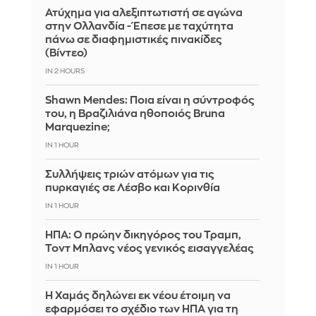
Ατύχημα για αλεξιπτωτιστή σε αγώνα
στην Ολλανδία - Έπεσε με ταχύτητα
πάνω σε διαφημιστικές πινακίδες
(Βίντεο)
IN 2 HOURS
Shawn Mendes: Ποια είναι η σύντροφός
του, η Βραζιλιάνα ηθοποιός Bruna
Marquezine;
IN 1 HOUR
Συλλήψεις τριών ατόμων για τις
πυρκαγιές σε Λέσβο και Κορινθία
IN 1 HOUR
ΗΠΑ: Ο πρώην δικηγόρος του Τραμπ,
Τοντ Μπλανς νέος γενικός εισαγγελέας
IN 1 HOUR
Η Χαμάς δηλώνει εκ νέου έτοιμη να
εφαρμόσει το σχέδιο των ΗΠΑ για τη