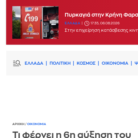
Μεγάλη φωτιά στη Σκύρο: 
Πυρκαγιά στην Κρήνη Φαρσά
ΕΛΛΑΔΑ
15:17, 06.08.2026
UPDATE
ΕΛΛΑΔΑ
17:35, 06.08.2026
Στην επιχείρηση κατάσβεσης κιν
ΕΛΛΑΔΑ
ΠΟΛΙΤΙΚΗ
ΚΟΣΜΟΣ
ΟΙΚΟΝΟΜΙΑ
Ψ
ΑΡΧΙΚΗ
/
ΟΙΚΟΝΟΜΙΑ
Τι φέρνει η 6η αύξηση του