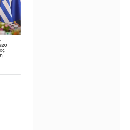
ο
 920
ος
1η