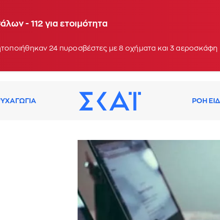
Ενισχύθηκαν οι δυνάμεις - Σπεύδουν ακτοπλοϊκώς 
λων - 112 για ετοιμότητα
: 19:38
ητοποιήθηκαν 24 πυροσβέστες με 8 οχήματα και 3 αεροσκάφη
ΥΧΑΓΩΓΙΑ
ΡΟΗ ΕΙ