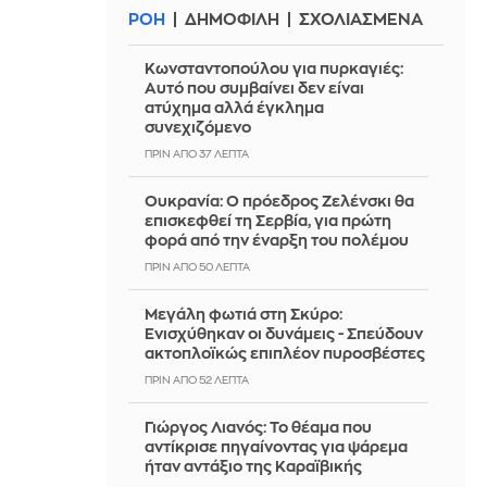
ΡΟΗ
ΔΗΜΟΦΙΛΗ
ΣΧΟΛΙΑΣΜΕΝΑ
Κωνσταντοπούλου για πυρκαγιές:
Αυτό που συμβαίνει δεν είναι
ατύχημα αλλά έγκλημα
συνεχιζόμενο
ΠΡΙΝ ΑΠΌ 37 ΛΕΠΤΆ
Ουκρανία: Ο πρόεδρος Ζελένσκι θα
επισκεφθεί τη Σερβία, για πρώτη
φορά από την έναρξη του πολέμου
ΠΡΙΝ ΑΠΌ 50 ΛΕΠΤΆ
Μεγάλη φωτιά στη Σκύρο:
Ενισχύθηκαν οι δυνάμεις - Σπεύδουν
ακτοπλοϊκώς επιπλέον πυροσβέστες
ΠΡΙΝ ΑΠΌ 52 ΛΕΠΤΆ
Γιώργος Λιανός: Το θέαμα που
αντίκρισε πηγαίνοντας για ψάρεμα
ήταν αντάξιο της Καραϊβικής