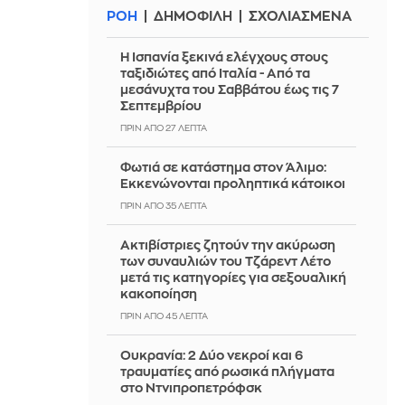
ΡΟΗ
ΔΗΜΟΦΙΛΗ
ΣΧΟΛΙΑΣΜΕΝΑ
Η Ισπανία ξεκινά ελέγχους στους
ταξιδιώτες από Ιταλία - Από τα
μεσάνυχτα του Σαββάτου έως τις 7
Σεπτεμβρίου
ΠΡΙΝ ΑΠΌ 27 ΛΕΠΤΆ
Φωτιά σε κατάστημα στον Άλιμο:
Εκκενώνονται προληπτικά κάτοικοι
ΠΡΙΝ ΑΠΌ 35 ΛΕΠΤΆ
Ακτιβίστριες ζητούν την ακύρωση
των συναυλιών του Τζάρεντ Λέτο
μετά τις κατηγορίες για σεξουαλική
κακοποίηση
ΠΡΙΝ ΑΠΌ 45 ΛΕΠΤΆ
Ουκρανία: 2 Δύο νεκροί και 6
τραυματίες από ρωσικά πλήγματα
στο Ντνιπροπετρόφσκ