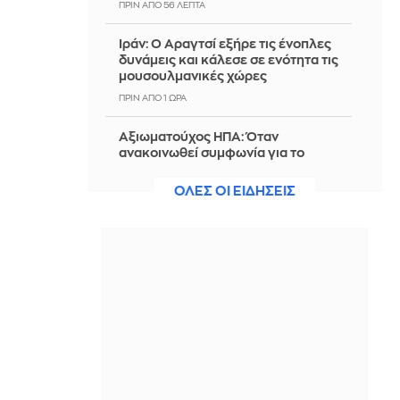
ΠΡΙΝ ΑΠΌ 56 ΛΕΠΤΆ
Ιράν: Ο Αραγτσί εξήρε τις ένοπλες
δυνάμεις και κάλεσε σε ενότητα τις
μουσουλμανικές χώρες
ΠΡΙΝ ΑΠΌ 1 ΏΡΑ
Αξιωματούχος ΗΠΑ: Όταν
ανακοινωθεί συμφωνία για το
Ορμούζ, θα τερματιστεί ο ναυτικός
αποκλεισμός στο Ιράν
ΟΛΕΣ ΟΙ ΕΙΔΗΣΕΙΣ
ΠΡΙΝ ΑΠΌ 1 ΏΡΑ
5 τροφές που ενισχύουν το
κολλαγόνο και αξίζει να βάλετε στη
διατροφή σας
ΠΡΙΝ ΑΠΌ 1 ΏΡΑ
Φον ντερ Λάιεν: «Χαιρετίζω το νέο
πακέτο κυρώσεων κατά της Ρωσίας
από τη Γερουσία των ΗΠΑ»
ΠΡΙΝ ΑΠΌ 1 ΏΡΑ