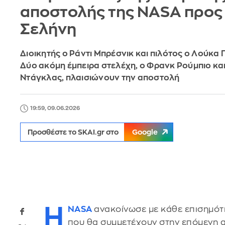
αποστολής της NASA προς
Σελήνη
Διοικητής ο Ράντι Μπρέσνικ και πιλότος ο Λούκα 
Δύο ακόμη έμπειρα στελέχη, ο Φρανκ Ρούμπιο και
Ντάγκλας, πλαισιώνουν την αποστολή
19:59, 09.06.2026
Προσθέστε το SKAI.gr στο
Google
H
NASA
ανακοίνωσε με κάθε επισημότ
που θα συμμετέχουν στην επόμενη 