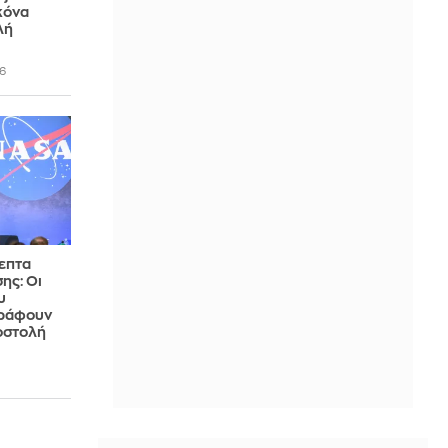
κόνα
λή
6
επτα
ης: Οι
υ
γράφουν
ποστολή