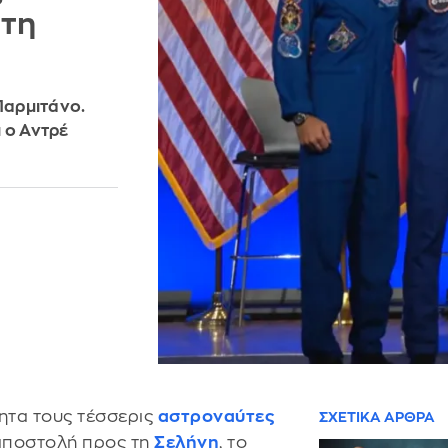
 τη
Παρμιτάνο.
 ο Αντρέ
ητα τους τέσσερις
αστροναύτες
ΣΧΕΤΙΚΑ ΑΡΘΡΑ
αποστολή προς τη
Σελήνη
, το