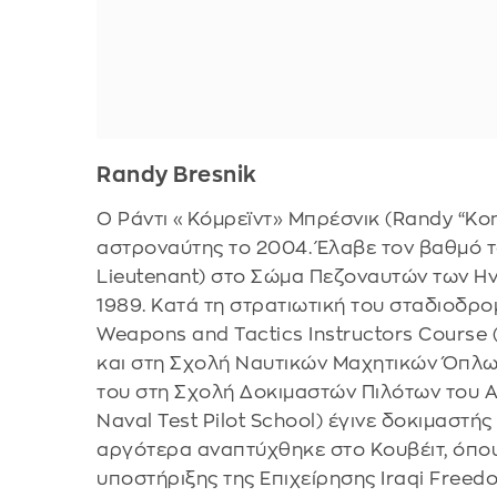
Randy Bresnik
Ο Ράντι «Κόμρεϊντ» Μπρέσνικ (Randy “Ko
αστροναύτης το 2004. Έλαβε τον βαθμό
Lieutenant) στο Σώμα Πεζοναυτών των Ην
1989. Κατά τη στρατιωτική του σταδιοδρ
Weapons and Tactics Instructors Course
και στη Σχολή Ναυτικών Μαχητικών Όπλω
του στη Σχολή Δοκιμαστών Πιλότων του Α
Naval Test Pilot School) έγινε δοκιμαστή
αργότερα αναπτύχθηκε στο Κουβέιτ, όπο
υποστήριξης της Επιχείρησης Iraqi Freed