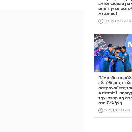
εντυπωσιακή ει
από την αποστο
Artemis II
20:05, 04.06.202
Πέντε δευτερόλ
ελεύθερης πτώσ
αστροναύτες το
Artemis II περι
την ιστορική α
στη Σελήνη
12:31, 17.04.2026