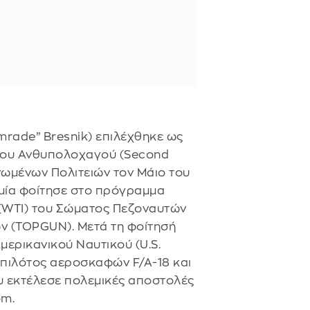
mrade” Bresnik) επιλέχθηκε ως
 του Ανθυπολοχαγού (Second
ωμένων Πολιτειών τον Μάιο του
ομία φοίτησε στο πρόγραμμα
 (WTI) του Σώματος Πεζοναυτών
ν (TOPGUN). Μετά τη φοίτησή
μερικανικού Ναυτικού (U.S.
ς πιλότος αεροσκαφών F/A-18 και
υ εκτέλεσε πολεμικές αποστολές
om.