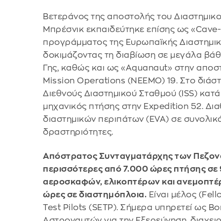
Βετεράνος της αποστολής του Διαστημικο
Μπρέσνικ εκπαιδεύτηκε επίσης ως «Cave-
προγράμματος της Ευρωπαϊκής Διαστημική
δοκιμάζοντας τη διαβίωση σε μεγάλα βάθ
Γης, καθώς και ως «Aquanaut» στην απο
Mission Operations (NEEMO) 19. Στο διάσ
Διεθνούς Διαστημικού Σταθμού (ISS) κατά 
μηχανικός πτήσης στην Expedition 52. Δι
διαστημικών περιπάτων (EVA) σε συνολικ
δραστηριότητες.
Απόστρατος Συνταγματάρχης των Πεζονα
περισσότερες από 7.000 ώρες πτήσης σε
αεροσκαφών, ελικοπτέρων και ανεμοπτέρ
ώρες σε διαστημόπλοια.
Είναι μέλος (Fell
Test Pilots (SETP). Σήμερα υπηρετεί ως 
Αστροναυτών για την Εξερεύνηση, διαχειρ