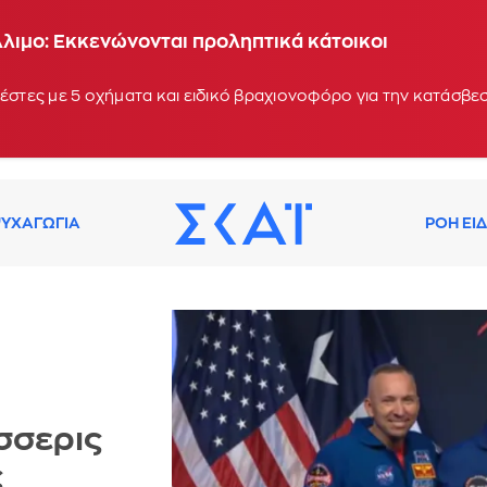
λιμο: Εκκενώνονται προληπτικά κάτοικοι
έστες με 5 οχήματα και ειδικό βραχιονοφόρο για την κατάσβεσ
ΥΧΑΓΩΓΙΑ
ΡΟΗ ΕΙ
έσσερις
ς