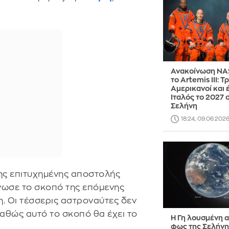
Ανακοίνωση NA
το Artemis III: Τ
Αμερικανοί και 
Ιταλός το 2027 
Σελήνη
18:24, 09.06.202
ης επιτυχημένης αποστολής
ωσε το σκοπό της επόμενης
. Οι τέσσερις αστροναύτες δεν
αθώς αυτό το σκοπό θα έχει το
Η Γη λουσμένη α
φως της Σελήνη