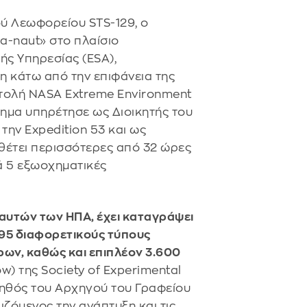
ύ Λεωφορείου STS-129, ο
a-naut» στο πλαίσιο
ς Υπηρεσίας (ESA),
η κάτω από την επιφάνεια της
στολή NASA Extreme Environment
τημα υπηρέτησε ως Διοικητής του
την Expedition 53 και ως
αθέτει περισσότερες από 32 ώρες
ά 5 εξωοχηματικές
υτών των ΗΠΑ, έχει καταγράψει
 95 διαφορετικούς τύπους
ων, καθώς και επιπλέον 3.600
ow) της Society of Experimental
Βοηθός του Αρχηγού του Γραφείου
ιζόμενος την ανάπτυξη και τις