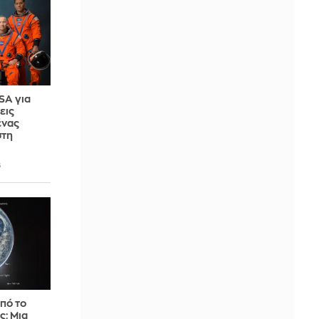
SA για
ρεις
ένας
στη
6
πό το
ς: Μια