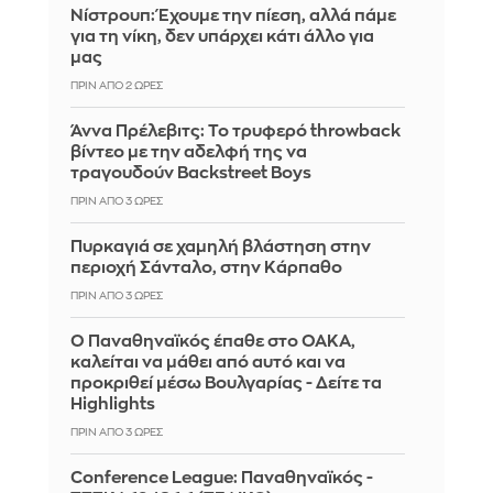
Νίστρουπ: Έχουμε την πίεση, αλλά πάμε
για τη νίκη, δεν υπάρχει κάτι άλλο για
μας
ΠΡΙΝ ΑΠΌ 2 ΏΡΕΣ
Άννα Πρέλεβιτς: Το τρυφερό throwback
βίντεο με την αδελφή της να
τραγουδούν Backstreet Boys
ΠΡΙΝ ΑΠΌ 3 ΏΡΕΣ
Πυρκαγιά σε χαμηλή βλάστηση στην
περιοχή Σάνταλο, στην Κάρπαθο
ΠΡΙΝ ΑΠΌ 3 ΏΡΕΣ
Ο Παναθηναϊκός έπαθε στο ΟΑΚΑ,
καλείται να μάθει από αυτό και να
προκριθεί μέσω Βουλγαρίας - Δείτε τα
Highlights
ΠΡΙΝ ΑΠΌ 3 ΏΡΕΣ
Conference League: Παναθηναϊκός -