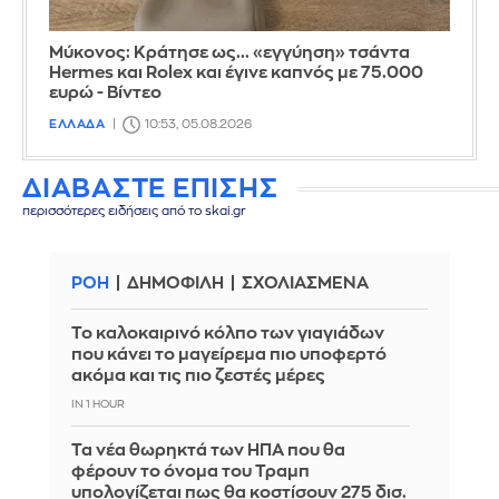
Μύκονος: Κράτησε ως... «εγγύηση» τσάντα
Hermes και Rolex και έγινε καπνός με 75.000
ευρώ - Βίντεο
ΕΛΛΑΔΑ
10:53, 05.08.2026
ΔΙΑΒΑΣΤΕ ΕΠΙΣΗΣ
περισσότερες ειδήσεις από το skai.gr
ΡΟΗ
ΔΗΜΟΦΙΛΗ
ΣΧΟΛΙΑΣΜΕΝΑ
Το καλοκαιρινό κόλπο των γιαγιάδων
που κάνει το μαγείρεμα πιο υποφερτό
ακόμα και τις πιο ζεστές μέρες
IN 1 HOUR
Τα νέα θωρηκτά των ΗΠΑ που θα
φέρουν το όνομα του Τραμπ
υπολογίζεται πως θα κοστίσουν 275 δισ.