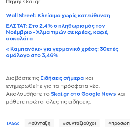
Πηγή:
skai.gr
Wall Street: Κλείσιμο χωρίς κατεύθυνση
ΕΛΣΤΑΤ: Στο 2,4% ο πληθωρισμός τον
Νοέμβριο - Άλμα τιμών σε κρέας, καφέ,
σοκολάτα
«Καμπανάκι» για γερμανικό χρέος: 30ετές
ομόλογο στο 3,46%
Διαβάστε τις
Ειδήσεις σήμερα
και
ενημερωθείτε για τα πρόσφατα νέα.
Ακολουθήστε το
Skai.gr στο Google News
και
μάθετε πρώτοι όλες τις ειδήσεις.
TAGS:
σύνταξη
συνταξιούχοι
προσωπική