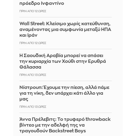
πρόεδρο Ινφαντίνο
ΠΡΙΝ ΑΠΌ 12 ΏΡΕΣ
Wall Street: Κλείσιμο χωρίς κατεύθυνση,
αναμένοντας μια συμφωνία μεταξύ ΗΠΑ
και Ιράν
ΠΡΙΝ ΑΠΌ 12 ΏΡΕΣ
Η Σαουδική Αραβία μπορεί να σπάσει
την κυριαρχία των Χούθι στην Ερυθρά
Θάλασσα
ΠΡΙΝ ΑΠΌ 13 ΏΡΕΣ
Νίστρουπ: Έχουμε την πίεση, αλλά πάμε
για τη νίκη, δεν υπάρχει κάτι άλλο για
μας
ΠΡΙΝ ΑΠΌ 13 ΏΡΕΣ
Άννα Πρέλεβιτς: Το τρυφερό throwback
βίντεο με την αδελφή της να
τραγουδούν Backstreet Boys