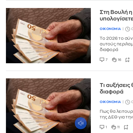
Στη Βουλή η
υπολογίσετε
ΟΙΚΟΝΟΜΙΑ
0
Το 2026 το σύν
αυτούς περιλαμ
διαφορά
7
16
Τι αυξήσεις
διαφορά
ΟΙΚΟΝΟΜΙΑ
0
Πως θα λειτουρ
της ΔΕΘ για την
1
11