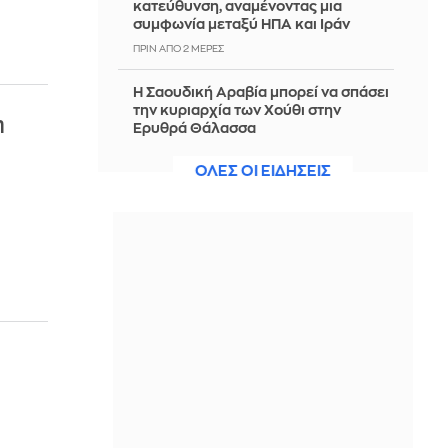
κατεύθυνση, αναμένοντας μια
συμφωνία μεταξύ ΗΠΑ και Ιράν
ΠΡΙΝ ΑΠΌ 2 ΜΈΡΕΣ
Η Σαουδική Αραβία μπορεί να σπάσει
την κυριαρχία των Χούθι στην
η
Ερυθρά Θάλασσα
ΠΡΙΝ ΑΠΌ 2 ΜΈΡΕΣ
ΟΛΕΣ ΟΙ ΕΙΔΗΣΕΙΣ
Νίστρουπ: Έχουμε την πίεση, αλλά
πάμε για τη νίκη, δεν υπάρχει κάτι
άλλο για μας
ΠΡΙΝ ΑΠΌ 2 ΜΈΡΕΣ
Άννα Πρέλεβιτς: Το τρυφερό
throwback βίντεο με την αδελφή της
να τραγουδούν Backstreet Boys
ΠΡΙΝ ΑΠΌ 2 ΜΈΡΕΣ
Πυρκαγιά σε χαμηλή βλάστηση στην
περιοχή Σάνταλο, στην Κάρπαθο
ΠΡΙΝ ΑΠΌ 2 ΜΈΡΕΣ