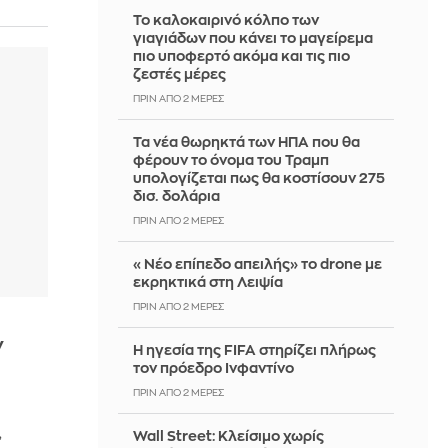
Το καλοκαιρινό κόλπο των
γιαγιάδων που κάνει το μαγείρεμα
πιο υποφερτό ακόμα και τις πιο
ζεστές μέρες
ΠΡΙΝ ΑΠΌ 2 ΜΈΡΕΣ
Τα νέα θωρηκτά των ΗΠΑ που θα
φέρουν το όνομα του Τραμπ
υπολογίζεται πως θα κοστίσουν 275
δισ. δολάρια
ΠΡΙΝ ΑΠΌ 2 ΜΈΡΕΣ
«Νέο επίπεδο απειλής» το drone με
εκρηκτικά στη Λειψία
ΠΡΙΝ ΑΠΌ 2 ΜΈΡΕΣ
ν
Η ηγεσία της FIFA στηρίζει πλήρως
τον πρόεδρο Ινφαντίνο
ΠΡΙΝ ΑΠΌ 2 ΜΈΡΕΣ
,
Wall Street: Κλείσιμο χωρίς