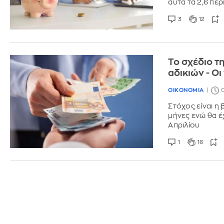
αυτά τα 2,6 πε
3
12
Το σχέδιο τ
αδικιών - Ο
ΟΙΚΟΝΟΜΙΑ
0
Στόχος είναι η
μήνες ενώ θα έ
Απριλίου
1
16