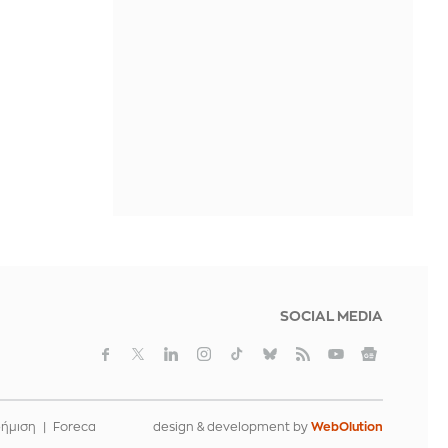
Γερμανία πίσω απο το παγιδευμένο
drone στη Λειψία
ΠΡΙΝ ΑΠΌ 2 ΜΈΡΕΣ
SOCIAL MEDIA
φήμιση
Foreca
design & development by
WebOlution