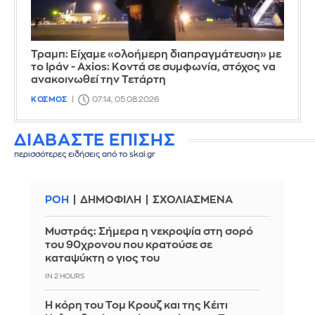
Τραμπ: Είχαμε «ολοήμερη διαπραγμάτευση» με
το Ιράν - Axios: Κοντά σε συμφωνία, στόχος να
ανακοινωθεί την Τετάρτη
ΚΟΣΜΟΣ
07:14, 05.08.2026
ΔΙΑΒΑΣΤΕ ΕΠΙΣΗΣ
περισσότερες ειδήσεις από το skai.gr
ΡΟΗ
ΔΗΜΟΦΙΛΗ
ΣΧΟΛΙΑΣΜΕΝΑ
Mυστράς: Σήμερα η νεκροψία στη σορό
του 90χρονου που κρατούσε σε
καταψύκτη ο γιος του
IN 2 HOURS
Η κόρη του Τομ Κρουζ και της Κέιτι