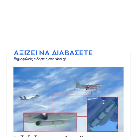
ΑΞΙΖΕΙ ΝΑ ΔΙΑΒΑΣΕΤΕ
δημοφιλείς ειδήσεις στο skai.gr