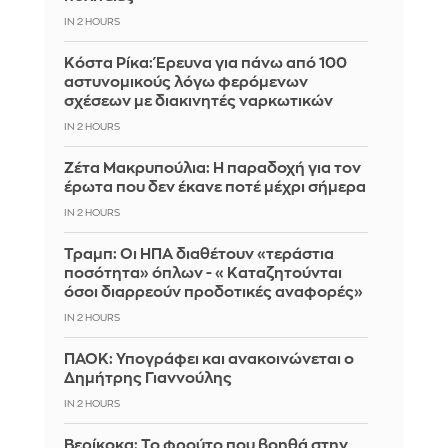
IN 2 HOURS
Κόστα Ρίκα: Έρευνα για πάνω από 100
αστυνομικούς λόγω φερόμενων
σχέσεων με διακινητές ναρκωτικών
IN 2 HOURS
Ζέτα Μακρυπούλια: Η παραδοχή για τον
έρωτα που δεν έκανε ποτέ μέχρι σήμερα
IN 2 HOURS
Τραμπ: Οι ΗΠΑ διαθέτουν «τεράστια
ποσότητα» όπλων - «Καταζητούνται
όσοι διαρρεούν προδοτικές αναφορές»
IN 2 HOURS
ΠΑΟΚ: Υπογράφει και ανακοινώνεται ο
Δημήτρης Γιαννούλης
IN 2 HOURS
Βερίκοκα: Το φρούτο που βοηθά στην