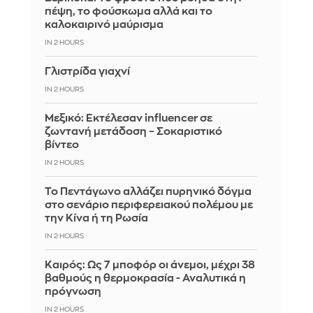
πέψη, το φούσκωμα αλλά και το
καλοκαιρινό μαύρισμα
IN 2 HOURS
Γλιστρίδα γιαχνί
IN 2 HOURS
Μεξικό: Εκτέλεσαν influencer σε
ζωντανή μετάδοση – Σοκαριστικό
βίντεο
IN 2 HOURS
Το Πεντάγωνο αλλάζει πυρηνικό δόγμα
στο σενάριο περιφερειακού πολέμου με
την Κίνα ή τη Ρωσία
IN 2 HOURS
Καιρός: Ως 7 μποφόρ οι άνεμοι, μέχρι 38
βαθμούς η θερμοκρασία - Αναλυτικά η
πρόγνωση
IN 2 HOURS