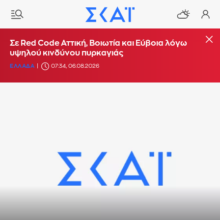
Σε Red Code Αττική, Βοιωτία και Εύβοια λόγω
υψηλού κινδύνου πυρκαγιάς
ΕΛΛΑΔΑ
07:34, 06.08.2026