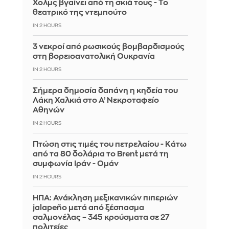
Χολμς βγαίνει από τη σκιά τους - Το
θεατρικό της ντεμπούτο
IN 2 HOURS
3 νεκροί από ρωσικούς βομβαρδισμούς
στη βορειοανατολική Ουκρανία
IN 2 HOURS
Σήμερα δημοσία δαπάνη η κηδεία του
Λάκη Χαλκιά στο Α’ Νεκροταφείο
Αθηνών
IN 2 HOURS
Πτώση στις τιμές του πετρελαίου - Κάτω
από τα 80 δολάρια το Brent μετά τη
συμφωνία Ιράν - Ομάν
IN 2 HOURS
ΗΠΑ: Ανάκληση μεξικανικών πιπεριών
jalapeño μετά από ξέσπασμα
σαλμονέλας – 345 κρούσματα σε 27
πολιτείες