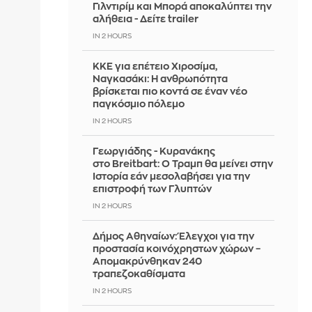
Γιλντιρίμ και Μπορά αποκαλύπτει την
αλήθεια - Δείτε trailer
IN 2 HOURS
ΚΚΕ για επέτειο Χιροσίμα,
Ναγκασάκι: Η ανθρωπότητα
βρίσκεται πιο κοντά σε έναν νέο
παγκόσμιο πόλεμο
IN 2 HOURS
Γεωργιάδης - Κυρανάκης
στο Breitbart: Ο Τραμπ θα μείνει στην
Ιστορία εάν μεσολαβήσει για την
επιστροφή των Γλυπτών
IN 2 HOURS
Δήμος Αθηναίων: Έλεγχοι για την
προστασία κοινόχρηστων χώρων –
Απομακρύνθηκαν 240
τραπεζοκαθίσματα
IN 2 HOURS