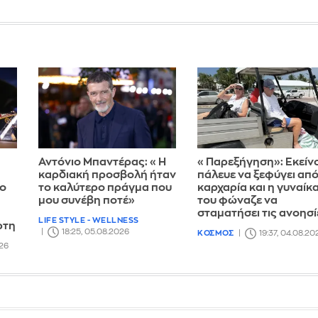
Αντόνιο Μπαντέρας: «Η
«Παρεξήγηση»: Εκείν
καρδιακή προσβολή ήταν
πάλευε να ξεφύγει απ
το
το καλύτερο πράγμα που
καρχαρία και η γυναίκ
μου συνέβη ποτέ»
του φώναζε να
σταματήσει τις ανοησί
LIFE STYLE - WELLNESS
ρτη
18:25, 05.08.2026
ΚΟΣΜΟΣ
19:37, 04.08.20
026