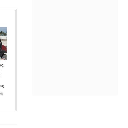
IN 2 HOURS
Skinification: Τα προϊόντα μαλλιών
μοιάζουν όλο και περισσότερο με το
skincare
IN 2 HOURS
Box on the beach: Υποψήφιος των
Δημοκρατικών προκαλεί φασαρία,
αλλά τα βάζει με λάθος άνθρωπο -
Βίντεο
ος
ό
IN 2 HOURS
α
Διευρύνεται το ωράριο λειτουργίας
ες
του Λευκού Πύργου
26
IN 2 HOURS
Eκρήξεις μέσα στη νύχτα σε
υποσταθμό της ΔΕΗ στην Άρτα -
Δείτε βίντεο
IN 2 HOURS