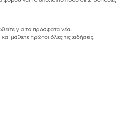
υ φόρου και το υπόλοιπο ποσό σε 2 ισόποσες
θείτε για τα πρόσφατα νέα.
s
και μάθετε πρώτοι όλες τις ειδήσεις.