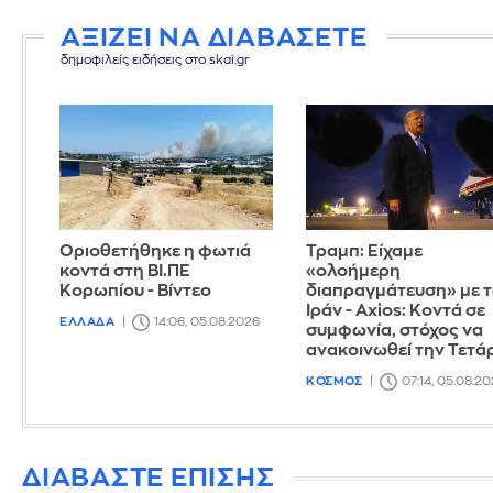
ΑΞΙΖΕΙ ΝΑ ΔΙΑΒΑΣΕΤΕ
δημοφιλείς ειδήσεις στο skai.gr
Οριοθετήθηκε η φωτιά
Τραμπ: Είχαμε
κοντά στη ΒΙ.ΠΕ
«ολοήμερη
Κορωπίου - Βίντεο
διαπραγμάτευση» με 
Ιράν - Axios: Κοντά σε
ΕΛΛΑΔΑ
14:06, 05.08.2026
συμφωνία, στόχος να
ανακοινωθεί την Τετά
ΚΟΣΜΟΣ
07:14, 05.08.2
ΔΙΑΒΑΣΤΕ ΕΠΙΣΗΣ