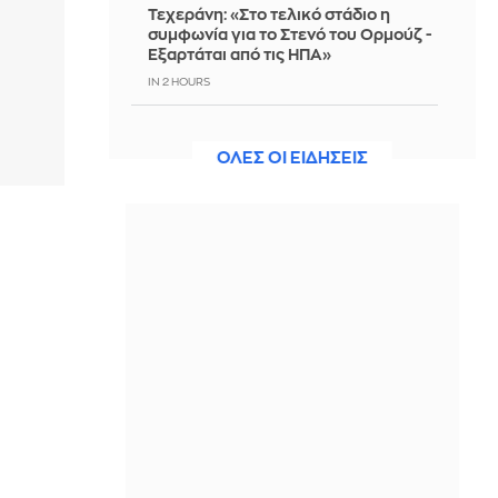
Τεχεράνη: «Στο τελικό στάδιο η
συμφωνία για το Στενό του Ορμούζ -
Εξαρτάται από τις ΗΠΑ»
IN 2 HOURS
Ναυτιλιακές οργανώσεις
προειδοποιούν κατά της επιβολής
ΟΛΕΣ ΟΙ ΕΙΔΗΣΕΙΣ
διοδίων στο Ορμούζ
IN 2 HOURS
Ριάνα: Ετοιμάζει νέα μουσική – Τι
αποκάλυψε ο A$AP Rocky
IN 2 HOURS
«Ένιωθα σαν ένα κομμάτι κρέας»: Η
συγκλονιστική μαρτυρία πρώην
νεοσύλλεκτης για σεξουαλική
κακοποίηση στον βρετανικό στρατό
IN 2 HOURS
Σφοδρές καταιγίδες πλήττουν τις
Φιλιππίνες - Tουλάχιστον 4 νεκροί