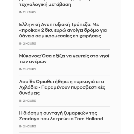
τεχνολογική μετάβαση
IN 2 HOURS
Ελληνική Αναπτυξιακή Τράπεζα: Με
«προίκα» 2 δισ. ευρώ ανοίγει δρόμο για
δάνεια σε μικρομεσαίες επιχειρήσεις
IN 2 HOURS
Μύκονος: Όσα αξίζει να γευτείς στο νησί
των ανέμων
IN 2 HOURS
Λασίθι: Οριοθετήθηκε η πυρκαγιά στα
Αχλάδια - Παραμένουν πυροσβεστικές
δυνάμεις
IN 2 HOURS
Η διάσημη συνταγή ζυμαρικών της
Zendaya που λατρεύει ο Tom Holland
IN 2 HOURS