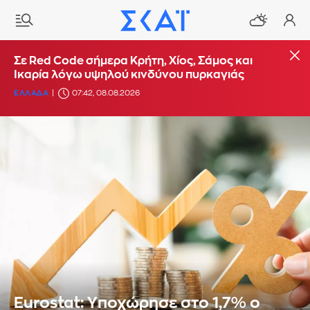
Σε Red Code σήμερα Κρήτη, Χίος, Σάμος και
Ικαρία λόγω υψηλού κινδύνου πυρκαγιάς
ΕΛΛΑΔΑ
07:42, 08.08.2026
Εurostat: Yποχώρησε στο 1,7% ο