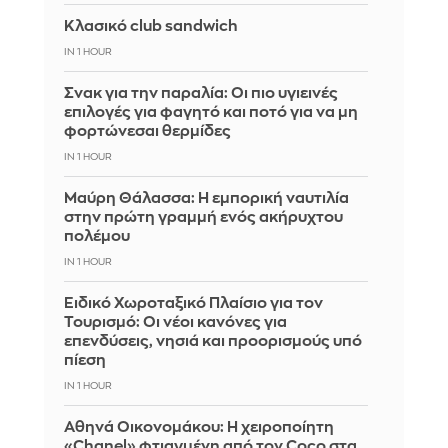
Κλασικό club sandwich
IN 1 HOUR
Σνακ για την παραλία: Οι πιο υγιεινές
επιλογές για φαγητό και ποτό για να μη
φορτώνεσαι θερμίδες
IN 1 HOUR
Μαύρη Θάλασσα: Η εμπορική ναυτιλία
στην πρώτη γραμμή ενός ακήρυχτου
πολέμου
IN 1 HOUR
Ειδικό Χωροταξικό Πλαίσιο για τον
Τουρισμό: Οι νέοι κανόνες για
επενδύσεις, νησιά και προορισμούς υπό
πίεση
IN 1 HOUR
Αθηνά Οικονομάκου: Η χειροποίητη
«Chanel» φτιαγμένη από τον Coco στα