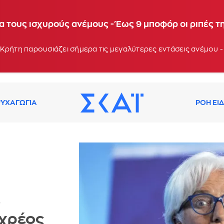
α τους ισχυρούς ανέμους - Έως 9 μποφόρ οι ριπές τ
Κρήτη παρουσιάζει σήμερα τις μεγαλύτερες εντάσεις ανέμου -
ΥΧΑΓΩΓΙΑ
ΡΟΗ ΕΙ
»
 χρέος