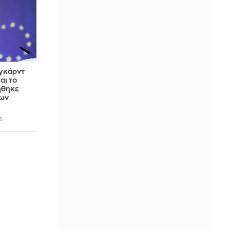
γκάρντ
αι το
ήθηκε
των
6