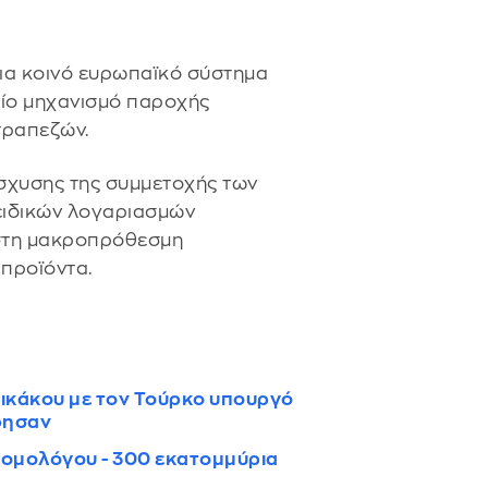
για κοινό ευρωπαϊκό σύστημα
αίο μηχανισμό παροχής
τραπεζών.
ίσχυσης της συμμετοχής των
 ειδικών λογαριασμών
 στη μακροπρόθεσμη
προϊόντα.
ικάκου με τον Τούρκο υπουργό
φησαν
 ομολόγου - 300 εκατομμύρια