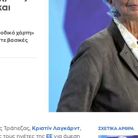
και
«οδικό χάρτη»
τε βασικές
ς Τράπεζας,
Κριστίν Λαγκάρντ
,
ΣΧΕΤΙΚΑ ΑΡΘΡΑ
 τους ηγέτες της
ΕΕ
για άμεση