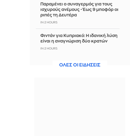
Παραμένει ο συναγερμός για τους
ισχυρούς ανέμους - Έως 9 μποφόρ οι
ριπές τη Δευτέρα
IN 2 HOURS
Φιντάν για Κυπριακό: Η ιδανική λύση
είναι η αναγνώριση δύο κρατών
IN 2 HOURS
Αυτοκίνητο έπεσε σε γκρεμό στην
ΟΛΕΣ ΟΙ ΕΙΔΗΣΕΙΣ
Πάρνηθα - Σώοι οι 4 επιβαίνοντες
IN 2 HOURS
Σκληρή στάση από Ιράν: «Όχι» σε
επανεκκίνηση των απευθείας
συνομιλιών όσο οι ΗΠΑ παραβιάζουν
τη συμφωνία
IN 2 HOURS
Παρ' ολίγον σύγκρουση αεροπλάνων
στο αεροδρόμιο του Σίδνεϊ