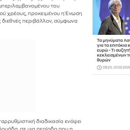
υμπεριλαμβανομένου του
ού χρέους, προκειμένου η Ένωση
ς διεθνές περιβάλλον, σύμφωνα
Τα μηνύματα Λα
για τα επιτόκια κ
ευρώ - Τι συζητ
κεκλεισμένων 
θυρών
08:20, 07.02.202
εταρρυθμιστική διαδικασία ενόψει
δομάδα, σε μια περίοδο που η