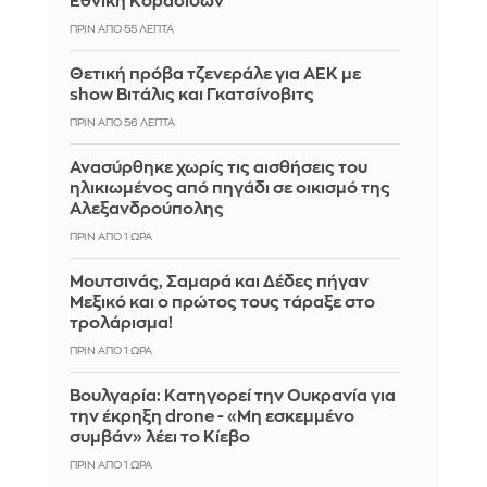
Εθνική Κορασίδων
ΠΡΙΝ ΑΠΌ 55 ΛΕΠΤΆ
Θετική πρόβα τζενεράλε για ΑΕΚ με
show Βιτάλις και Γκατσίνοβιτς
ΠΡΙΝ ΑΠΌ 56 ΛΕΠΤΆ
Ανασύρθηκε χωρίς τις αισθήσεις του
ηλικιωμένος από πηγάδι σε οικισμό της
Αλεξανδρούπολης
ΠΡΙΝ ΑΠΌ 1 ΏΡΑ
Μουτσινάς, Σαμαρά και Δέδες πήγαν
Μεξικό και ο πρώτος τους τάραξε στο
τρολάρισμα!
ΠΡΙΝ ΑΠΌ 1 ΏΡΑ
Βουλγαρία: Κατηγορεί την Ουκρανία για
την έκρηξη drone - «Μη εσκεμμένο
συμβάν» λέει το Κίεβο
ΠΡΙΝ ΑΠΌ 1 ΏΡΑ