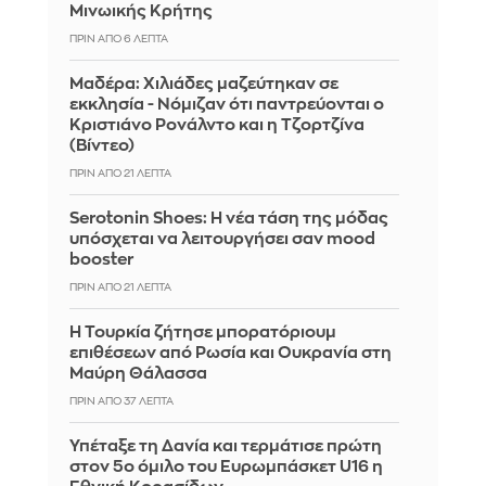
Μινωικής Κρήτης
ΠΡΙΝ ΑΠΌ 6 ΛΕΠΤΆ
Μαδέρα: Χιλιάδες μαζεύτηκαν σε
εκκλησία - Νόμιζαν ότι παντρεύονται ο
Κριστιάνο Ρονάλντο και η Τζορτζίνα
(Βίντεο)
ΠΡΙΝ ΑΠΌ 21 ΛΕΠΤΆ
Serotonin Shoes: Η νέα τάση της μόδας
υπόσχεται να λειτουργήσει σαν mood
booster
ΠΡΙΝ ΑΠΌ 21 ΛΕΠΤΆ
Η Τουρκία ζήτησε μπορατόριουμ
επιθέσεων από Ρωσία και Ουκρανία στη
Μαύρη Θάλασσα
ΠΡΙΝ ΑΠΌ 37 ΛΕΠΤΆ
Υπέταξε τη Δανία και τερμάτισε πρώτη
στον 5ο όμιλο του Ευρωμπάσκετ U16 η