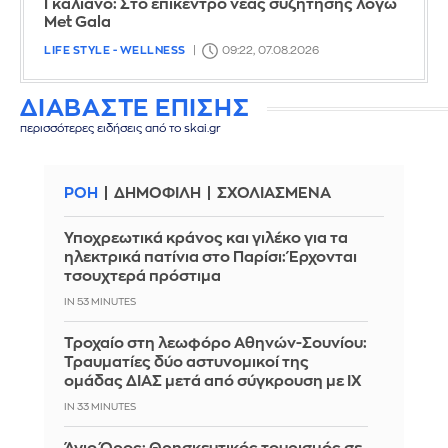
Γκαλιάνο: Στο επίκεντρο νέας συζήτησης λόγω
Met Gala
LIFE STYLE - WELLNESS
09:22, 07.08.2026
ΔΙΑΒΑΣΤΕ ΕΠΙΣΗΣ
περισσότερες ειδήσεις από το skai.gr
ΡΟΗ
ΔΗΜΟΦΙΛΗ
ΣΧΟΛΙΑΣΜΕΝΑ
Υποχρεωτικά κράνος και γιλέκο για τα
ηλεκτρικά πατίνια στο Παρίσι: Έρχονται
τσουχτερά πρόστιμα
IN 53 MINUTES
Τροχαίο στη λεωφόρο Αθηνών-Σουνίου:
Τραυματίες δύο αστυνομικοί της
ομάδας ΔΙΑΣ μετά από σύγκρουση με ΙΧ
IN 33 MINUTES