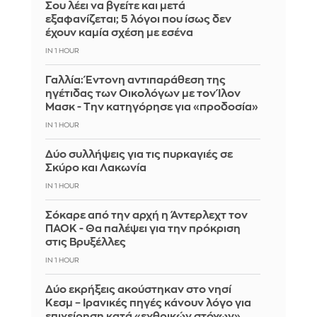
Σου λέει να βγείτε και μετά
εξαφανίζεται; 5 λόγοι που ίσως δεν
έχουν καμία σχέση με εσένα
IN 1 HOUR
Γαλλία: Έντονη αντιπαράθεση της
ηγέτιδας των Οικολόγων με τον Ίλον
Μασκ - Την κατηγόρησε για «προδοσία»
IN 1 HOUR
Δύο συλλήψεις για τις πυρκαγιές σε
Σκύρο και Λακωνία
IN 1 HOUR
Σόκαρε από την αρχή η Άντερλεχτ τον
ΠΑΟΚ - Θα παλέψει για την πρόκριση
στις Βρυξέλλες
IN 1 HOUR
Δύο εκρήξεις ακούστηκαν στο νησί
Κεσμ – Ιρανικές πηγές κάνουν λόγο για
επιχείρηση κατά «εχθρικών στόχων»