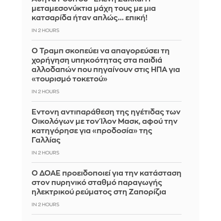
μεταμεσονύκτια μάχη τους με μια
κατσαρίδα ήταν απλώς... επική!
IN 2 HOURS
Ο Τραμπ σκοπεύει να απαγορεύσει τη
χορήγηση υπηκοότητας στα παιδιά
αλλοδαπών που πηγαίνουν στις ΗΠΑ για
«τουρισμό τοκετού»
IN 2 HOURS
Έντονη αντιπαράθεση της ηγέτιδας των
Οικολόγων με τον Ίλον Μασκ, αφού την
κατηγόρησε για «προδοσία» της
Γαλλίας
IN 2 HOURS
Ο ΔΟΑΕ προειδοποιεί για την κατάσταση
στον πυρηνικό σταθμό παραγωγής
ηλεκτρικού ρεύματος στη Ζαπορίζια
IN 2 HOURS