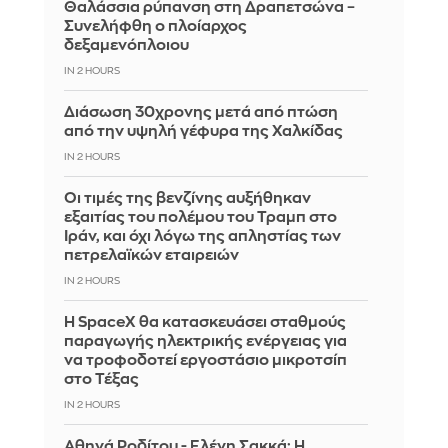
Θαλάσσια ρύπανση στη Δραπετσώνα –
Συνελήφθη ο πλοίαρχος
δεξαμενόπλοιου
IN 2 HOURS
Διάσωση 30χρονης μετά από πτώση
από την υψηλή γέφυρα της Χαλκίδας
IN 2 HOURS
Οι τιμές της βενζίνης αυξήθηκαν
εξαιτίας του πολέμου του Τραμπ στο
Ιράν, και όχι λόγω της απληστίας των
πετρελαϊκών εταιρειών
IN 2 HOURS
Η SpaceX θα κατασκευάσει σταθμούς
παραγωγής ηλεκτρικής ενέργειας για
να τροφοδοτεί εργοστάσιο μικροτσίπ
στο Τέξας
IN 2 HOURS
Αθηνά Ροδίτου - Ελένη Σακκά: Η