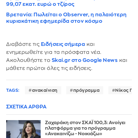
99,07 εκατ. ευρώ ο τζίρος
Βρετανία: Πωλείται ο Observer, η παλαιότερη
κυριακάτικη εφημερίδα στον κόσμο
Διαβάστε τις
Ειδήσεις σήμερα
και
ενημερωθείτε για τα πρόσφατα νέα.
Ακολουθήστε το
Skai.gr στο Google News
και
μάθετε πρώτοι όλες τις ειδήσεις.
TAGS:
ανακαίνιση
πρόγραμμα
Νίκος Πα
ΣΧΕΤΙΚΑ ΑΡΘΡΑ
Ζαχαράκη στον ΣΚΑΪ 100,3: Ανοίγει
πλατφόρμα για το πρόγραμμα
«Ανακαινίζω - Νοικιάζω»