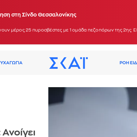
ηση στη Σίνδο Θεσσαλονίκης
νουν μέρος 25 πυροσβέστες με 1 ομάδα πεζοπόρων της 2ης ΕΜ
ΥΧΑΓΩΓΙΑ
ΡΟΗ ΕΙ
 Ανοίγει