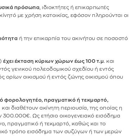
υσικά πρόσωπα
, ιδιοκτήτες ή επικαρπωτές
 ακίνητό με χρήση κατοικίας, εφόσον πληρούνται οι
ριότητα
ή την επικαρπία του ακινήτου σε ποσοστό
α)
έχει έκταση κύριων χώρων έως 100 τ.μ
. και
εντός γενικού πολεοδομικού σχεδίου ή εντός
ς ορίων οικισμού ή εντός ζώνης οικισμού όπου
ακό φορολογητέο, πραγματικό ή τεκμαρτό,
€
και διαθέτουν ακίνητη περιουσία, της οποίας η
ν 300.000€. Ως ετήσιο οικογενειακό εισόδημα
ο, πραγματικό ή τεκμαρτό, καθώς και το
ικό τρόπο εισόδημα των συζύγων ή των μερών