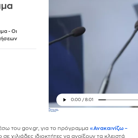
μμα
μα - Οι
ιτήσεων
σω του gov.gr, για το πρόγραμμα
«Ανακαινίζω –
 σε χιλιάδες ιδιοκτήτες να ανοίξουν τα κλειστά