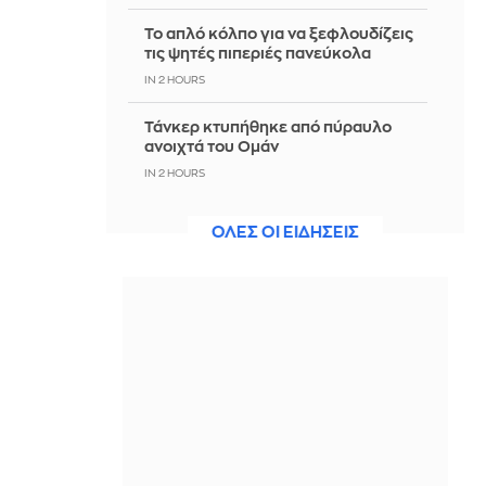
Το απλό κόλπο για να ξεφλουδίζεις
τις ψητές πιπεριές πανεύκολα
IN 2 HOURS
Τάνκερ κτυπήθηκε από πύραυλο
ανοιχτά του Ομάν
IN 2 HOURS
Θρήνος για τον Λιονέλ Μέσι: Έφυγε
ΟΛΕΣ ΟΙ ΕΙΔΗΣΕΙΣ
από τη ζωή ο πατέρας του σε ηλικία
68 ετών
IN 2 HOURS
Πυρκαγιά σε χαμηλή βλάστηση στη
Σίνδο Θεσσαλονίκης
IN 2 HOURS
Μακελειό στην Ταϊλάνδη: Στους 9 οι
νεκροί - Κατέληξε ένα ακόμη
12χρονο κορίτσι