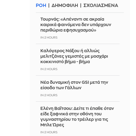
ΡΟΗ
ΔΗΜΟΦΙΛΗ
ΣΧΟΛΙΑΣΜΕΝΑ
Τουρνάς: «Απέναντι σε ακραία
καιρικά φαινόμενα δεν υπάρχουν
περιθώρια εφησυχασμού»
IN 2 HOURS
Καλόγερος Νάξου ή αλλιώς
μελιτζάνες γεμιστές με μοσχάρι
κοκκινιστό βήμα - βήμα
IN 2 HOURS
Νέα δυναμική στον GSI μετά την
είσοδο των Γάλλων
IN 2 HOURS
Ελένη Βαΐτσου: Δείτε τι έπαθε όταν
είδε ξαφνικά στην οθόνη του
γυμναστηρίου το τρέιλερ για τις
Μπλε Ώρες
IN 2 HOURS