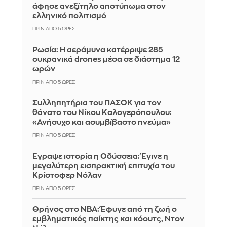
άφησε ανεξίτηλο αποτύπωμα στον
ελληνικό πολιτισμό
ΠΡΙΝ ΑΠΌ 5 ΏΡΕΣ
Ρωσία: Η αεράμυνα κατέρριψε 285
ουκρανικά drones μέσα σε διάστημα 12
ωρών
ΠΡΙΝ ΑΠΌ 5 ΏΡΕΣ
Συλληπητήρια του ΠΑΣΟΚ για τον
θάνατο του Νίκου Καλογερόπουλου:
«Ανήσυχο και ασυμβίβαστο πνεύμα»
ΠΡΙΝ ΑΠΌ 5 ΏΡΕΣ
Έγραψε ιστορία η Οδύσσεια: Έγινε η
μεγαλύτερη εισπρακτική επιτυχία του
Κρίστοφερ Νόλαν
ΠΡΙΝ ΑΠΌ 5 ΏΡΕΣ
Θρήνος στο NBA: Έφυγε από τη ζωή ο
εμβληματικός παίκτης και κόουτς, Ντον