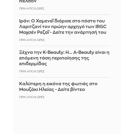
Νέλσον
ΠΡΙΝ ΑΠΌ 5 ΏΡΕΣ
Ιράν: Ο Χαμενεΐ διόρισε στο πόστο του
Λαριτζανί τον πρώην αρχηγό των IRGC
Μοχσέν Ρεζαΐ - Δείτε την ανάρτησή του
ΠΡΙΝ ΑΠΌ 6 ΏΡΕΣ
Ξέχνα την K-Beauty: Η... A-Beauty είναι η
επόμενη τάση περιποίησης της
επιδερμίδας
ΠΡΙΝ ΑΠΌ 6 ΏΡΕΣ
Καλύτερη η εικόνα της φωτιάς στο
Μουζάκι Ηλείας - Δείτε βίντεο
ΠΡΙΝ ΑΠΌ 6 ΏΡΕΣ