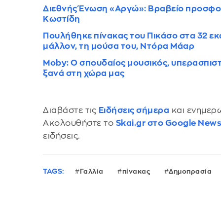
Διεθνής Ένωση «Αργώ»: Bραβείο προσφορ
Κωστίδη
Πουλήθηκε πίνακας του Πικάσο στα 32 εκατ
μάλλον, τη μούσα του, Ντόρα Μάαρ
Moby: Ο σπουδαίος μουσικός, υπερασπισ
ξανά στη χώρα μας
Διαβάστε τις
Ειδήσεις σήμερα
και ενημερω
Ακολουθήστε το
Skai.gr στο Google New
ειδήσεις.
TAGS:
Γαλλία
πίνακας
Δημοπρασία