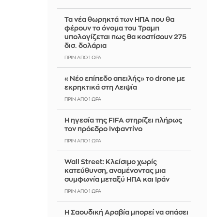
Τα νέα θωρηκτά των ΗΠΑ που θα
φέρουν το όνομα του Τραμπ
υπολογίζεται πως θα κοστίσουν 275
δισ. δολάρια
ΠΡΙΝ ΑΠΌ 1 ΏΡΑ
«Νέο επίπεδο απειλής» το drone με
εκρηκτικά στη Λειψία
ΠΡΙΝ ΑΠΌ 1 ΏΡΑ
Η ηγεσία της FIFA στηρίζει πλήρως
τον πρόεδρο Ινφαντίνο
ΠΡΙΝ ΑΠΌ 1 ΏΡΑ
Wall Street: Κλείσιμο χωρίς
κατεύθυνση, αναμένοντας μια
συμφωνία μεταξύ ΗΠΑ και Ιράν
ΠΡΙΝ ΑΠΌ 1 ΏΡΑ
Η Σαουδική Αραβία μπορεί να σπάσει