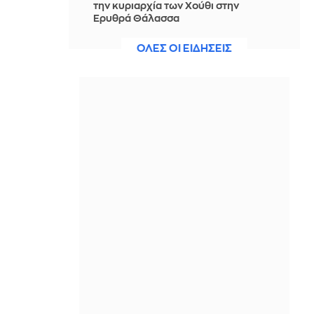
την κυριαρχία των Χούθι στην
Ερυθρά Θάλασσα
ΠΡΙΝ ΑΠΌ 2 ΏΡΕΣ
ΟΛΕΣ ΟΙ ΕΙΔΗΣΕΙΣ
Νίστρουπ: Έχουμε την πίεση, αλλά
πάμε για τη νίκη, δεν υπάρχει κάτι
άλλο για μας
ΠΡΙΝ ΑΠΌ 2 ΏΡΕΣ
Άννα Πρέλεβιτς: Το τρυφερό
throwback βίντεο με την αδελφή της
να τραγουδούν Backstreet Boys
ΠΡΙΝ ΑΠΌ 2 ΏΡΕΣ
Πυρκαγιά σε χαμηλή βλάστηση στην
περιοχή Σάνταλο, στην Κάρπαθο
ΠΡΙΝ ΑΠΌ 2 ΏΡΕΣ
Ο Παναθηναϊκός έπαθε στο ΟΑΚΑ,
καλείται να μάθει από αυτό και να
προκριθεί μέσω Βουλγαρίας - Δείτε
τα Highlights