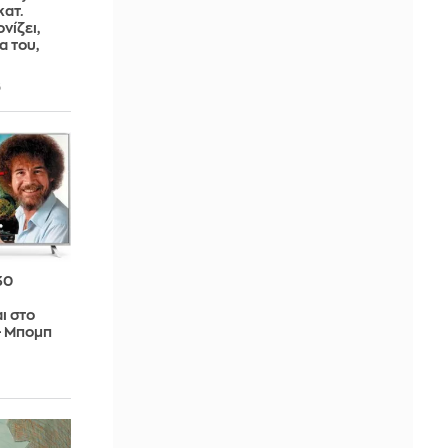
κατ.
νίζει,
α του,
5
30
ι στο
- Μπομπ