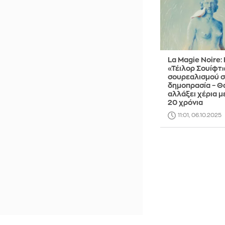
La Magie Noire: 
«Τέιλορ Σουίφτ»
σουρεαλισμού σ
δημοπρασία – Θ
αλλάξει χέρια μ
20 χρόνια
11:01, 06.10.2025