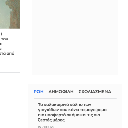
Η
 του
ε
α
ετά από
ΡΟΗ
ΔΗΜΟΦΙΛΗ
ΣΧΟΛΙΑΣΜΕΝΑ
Το καλοκαιρινό κόλπο των
γιαγιάδων που κάνει το μαγείρεμα
πιο υποφερτό ακόμα και τις πιο
ζεστές μέρες
IN 2 HOURS