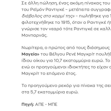
Σε άλλη πώληση, ένας ακόμη πίνακας του 
του Ρεϊμόν Ραντιγκέ – μετέπειτα συγγρα
διάβολος στο κορμί της»
– πωλήθηκε για 
φιλοτεχνήθηκε το 1915, όταν ο Ραντιγκέ ήτ
γνώρισε τον νεαρό τότε Ραντιγκέ σε καλλ
Μονπαρνάς.
Νωρίτερα, ο πρώτος από τους διάσημους 
Μαγεία»
του Βέλγου Ρενέ Μαγκρίτ πουλήθ
ίδιου οίκου για 10,7 εκατομμύρια ευρώ. Τ
ενώ οι προηγούμενοι ιδιοκτήτες το είχαν
Μαγκρίτ το επόμενο έτος.
Το προηγούμενο ρεκόρ για πίνακα της σε
στα 5,7 εκατομμύρια ευρώ.
Πηγή:
ΑΠΕ - ΜΠΕ