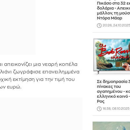
Πικάσο στα 32 ε
δολάρια - Απεικο
μάλλον, τη μούσ
Ντόρα Μάαρ
20:26, 24.10.202
ι απεικονίζει μια νεαρή κοπέλα
ιλιάνι ζωγράφισε επανειλημμένα
χική εκτίμηση για την τιμή του
Σε δημοπρασία 
ίων ευρώ.
πίνακες του
αγαπημένου - κα
ελληνικό κοινό 
Ρος
16:38, 08.10.2025