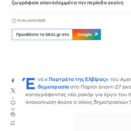
ζωγράφισε επανειλημμένα την περίοδο εκείνη
21:44, 24.10.2025
Προσθέστε το SKAI.gr στο
Google
Έ
να
«Πορτρέτο της Ελβίρας»
του Αμεν
δημοπρασία
στο Παρίσι έναντι 27 ε
καταγράφοντας νέο ρεκόρ για έργο του 
0
ανακοίνωση έκανε ο οίκος δημοπρασιών S
67