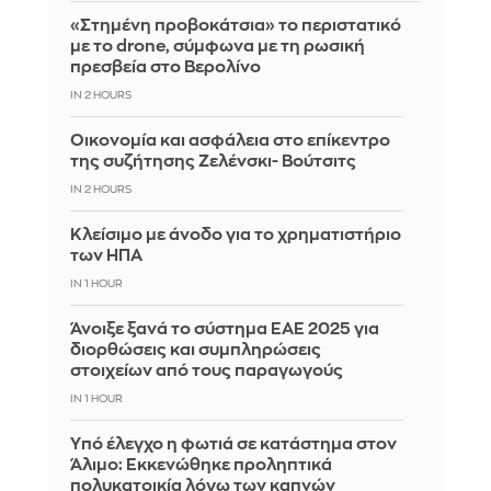
«Στημένη προβοκάτσια» το περιστατικό
με το drone, σύμφωνα με τη ρωσική
πρεσβεία στο Βερολίνο
IN 2 HOURS
Οικονομία και ασφάλεια στο επίκεντρο
της συζήτησης Ζελένσκι- Βούτσιτς
IN 2 HOURS
Κλείσιμο με άνοδο για το χρηματιστήριο
των ΗΠΑ
IN 1 HOUR
Άνοιξε ξανά το σύστημα ΕΑΕ 2025 για
διορθώσεις και συμπληρώσεις
στοιχείων από τους παραγωγούς
IN 1 HOUR
Yπό έλεγχο η φωτιά σε κατάστημα στον
Άλιμο: Εκκενώθηκε προληπτικά
πολυκατοικία λόγω των καπνών