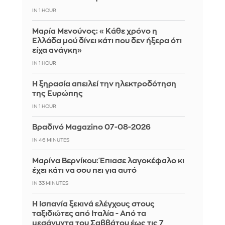
IN 1 HOUR
Μαρία Μενούνος: «Κάθε χρόνο η
Ελλάδα μού δίνει κάτι που δεν ήξερα ότι
είχα ανάγκη»
IN 1 HOUR
Η ξηρασία απειλεί την ηλεκτροδότηση
της Ευρώπης
IN 1 HOUR
Βραδινό Magazino 07-08-2026
IN 46 MINUTES
Μαρίνα Βερνίκου: Έπιασε λαγοκέφαλο κι
έχει κάτι να σου πει για αυτό
IN 33 MINUTES
Η Ισπανία ξεκινά ελέγχους στους
ταξιδιώτες από Ιταλία - Από τα
μεσάνυχτα του Σαββάτου έως τις 7