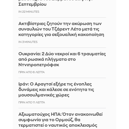
Σεπτεμβρίου
IN 22 MINUTES
Ακτιβίστριες ζητούν την ακύρωση των
συναυλιών του Τζάρεντ Λέτο μετά τις
κατηγορίες για σεξουαλική κακοποίηση
IN 3 MINUTES
Ουκρανία: 2 Δύο νεκροί και 6 τραυματίες
από ρωσικά πλήγματα στο
Ντνιπροπετρόφσκ
ΠΡΙΝ ΑΠΌ 6 ΛΕΠΤΆ
Ιράν: Ο Αραγτσί εξήρε τις ένοπλες
δυνάμεις και κάλεσε σε ενότητα τις
μουσουλμανικές χώρες
ΠΡΙΝ ΑΠΌ 11 ΛΕΠΤΆ
Αξιωματούχος ΗΠΑ: Όταν ανακοινωθεί
συμφωνία για το Ορμούζ, θα
τερματιστεί ο ναυτικός αποκλεισμός