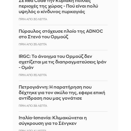
Σε Red Code την Κυριακή πολλές
περιοχές της χώρας - Πού είναι πολύ
υψηλός ο κίνδυνος πυρκαγιάς
ΠΡΙΝ ΑΠΌ 30 ΛΕΠΤΆ
Πύραυλος στόχευσε πλοίο της ADNOC
στο Στενό του Ορμούζ
ΠΡΙΝ ΑΠΌ 35 ΛΕΠΤΆ
IRGC: Το άνοιγμα του Ορμούζ δεν
σχετίζεται με τις διαπραγματεύσεις Ιράν
- Ομάν
ΠΡΙΝ ΑΠΌ 35 ΛΕΠΤΆ
Πετρογιάννη: Η παρατήρηση που
δέχτηκε για τον σκύλο της, εφερε επική
αντίδραση που μας γονάτισε
ΠΡΙΝ ΑΠΌ 39 ΛΕΠΤΆ
Ιταλία-Ισπανία: Κλιμακώνεται η
σύγκρουση για το Σένγκεν
ΠΡΙΝ ΑΠΌ 41 ΛΕΠΤΆ