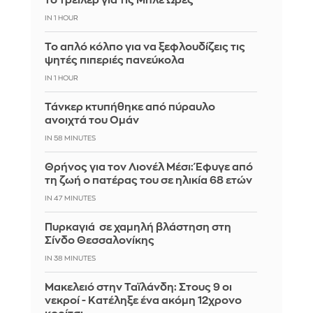
το τρέιλερ για τις Μπλε Ώρες
IN 1 HOUR
Το απλό κόλπο για να ξεφλουδίζεις τις
ψητές πιπεριές πανεύκολα
IN 1 HOUR
Τάνκερ κτυπήθηκε από πύραυλο
ανοιχτά του Ομάν
IN 58 MINUTES
Θρήνος για τον Λιονέλ Μέσι: Έφυγε από
τη ζωή ο πατέρας του σε ηλικία 68 ετών
IN 47 MINUTES
Πυρκαγιά σε χαμηλή βλάστηση στη
Σίνδο Θεσσαλονίκης
IN 38 MINUTES
Μακελειό στην Ταϊλάνδη: Στους 9 οι
νεκροί - Κατέληξε ένα ακόμη 12χρονο