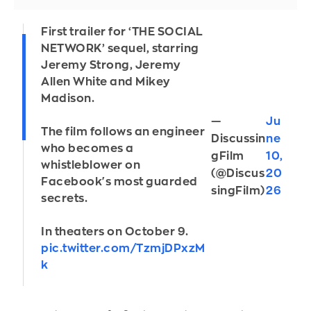
First trailer for ‘THE SOCIAL
NETWORK’ sequel, starring
Jeremy Strong, Jeremy
Allen White and Mikey
Madison.
—
Ju
The film follows an engineer
Discussin
ne
who becomes a
gFilm
10,
whistleblower on
(@Discus
20
Facebook's most guarded
singFilm)
26
secrets.
In theaters on October 9.
pic.twitter.com/TzmjDPxzM
k