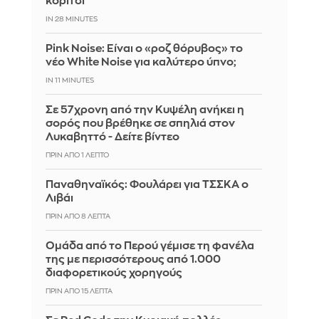
κορίτσι
IN 28 MINUTES
Pink Noise: Είναι ο «ροζ θόρυβος» το
νέο White Noise για καλύτερο ύπνο;
IN 11 MINUTES
Σε 57χρονη από την Κυψέλη ανήκει η
σορός που βρέθηκε σε σπηλιά στον
Λυκαβηττό - Δείτε βίντεο
ΠΡΙΝ ΑΠΌ 1 ΛΕΠΤΌ
Παναθηναϊκός: Φουλάρει για ΤΣΣΚΑ ο
Λιβάι
ΠΡΙΝ ΑΠΌ 8 ΛΕΠΤΆ
Ομάδα από το Περού γέμισε τη φανέλα
της με περισσότερους από 1.000
διαφορετικούς χορηγούς
ΠΡΙΝ ΑΠΌ 15 ΛΕΠΤΆ