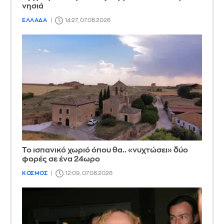
νησιά
ΕΛΛΑΔΑ
14:27, 07.08.2026
Το ισπανικό χωριό όπου θα.. «νυχτώσει» δύο
φορές σε ένα 24ωρο
ΚΟΣΜΟΣ
12:09, 07.08.2026