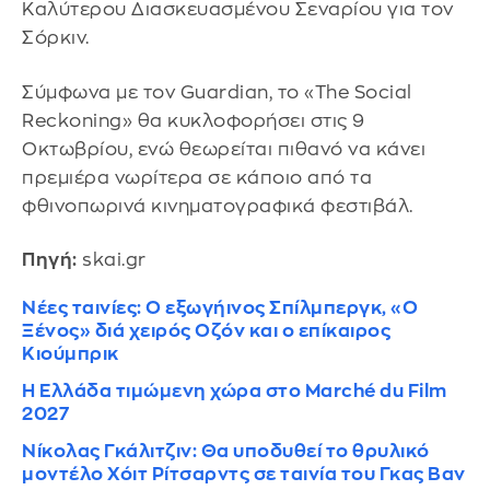
Καλύτερου Διασκευασμένου Σεναρίου για τον
Σόρκιν.
Σύμφωνα με τον Guardian, το «The Social
Reckoning» θα κυκλοφορήσει στις 9
Οκτωβρίου, ενώ θεωρείται πιθανό να κάνει
πρεμιέρα νωρίτερα σε κάποιο από τα
φθινοπωρινά κινηματογραφικά φεστιβάλ.
Πηγή:
skai.gr
Νέες ταινίες: Ο εξωγήινος Σπίλμπεργκ, «Ο
Ξένος» διά χειρός Οζόν και ο επίκαιρος
Κιούμπρικ
Η Ελλάδα τιμώμενη χώρα στο Marché du Film
2027
Νίκολας Γκάλιτζιν: Θα υποδυθεί το θρυλικό
μοντέλο Χόιτ Ρίτσαρντς σε ταινία του Γκας Βαν