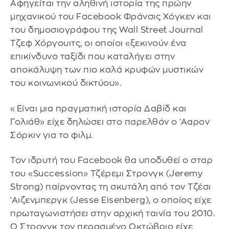
Αφηγείται την αληθινή ιστορία της πρώην
μηχανικού του Facebook Φράνσις Χόγκεν και
του δημοσιογράφου της Wall Street Journal
Τζεφ Χόργουιτς, οι οποίοι «ξεκινούν ένα
επικίνδυνο ταξίδι που καταλήγει στην
αποκάλυψη των πιο καλά κρυφών μυστικών
του κοινωνικού δικτύου».
«Είναι μια πραγματική ιστορία Δαβίδ και
Γολιάθ» είχε δηλώσει στο παρελθόν ο 'Ααρον
Σόρκιν για το φιλμ.
Τον ιδρυτή του Facebook θα υποδυθεί ο σταρ
του «Succession» Τζέρεμι Στρονγκ (Jeremy
Strong) παίρνοντας τη σκυτάλη από τον Τζέσι
'Αιζενμπεργκ (Jesse Eisenberg), ο οποίος είχε
πρωταγωνιστήσει στην αρχική ταινία του 2010.
Ο Στρονγκ τον περασμένο Οκτώβριο είχε