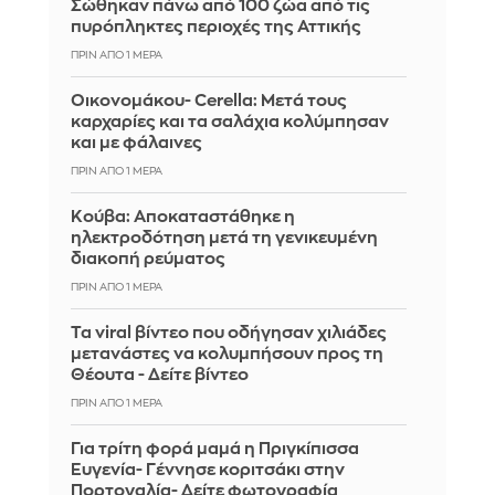
Σώθηκαν πάνω από 100 ζώα από τις
πυρόπληκτες περιοχές της Αττικής
ΠΡΙΝ ΑΠΌ 1 ΜΈΡΑ
Οικονομάκου- Cerella: Μετά τους
καρχαρίες και τα σαλάχια κολύμπησαν
και με φάλαινες
ΠΡΙΝ ΑΠΌ 1 ΜΈΡΑ
Κούβα: Αποκαταστάθηκε η
ηλεκτροδότηση μετά τη γενικευμένη
διακοπή ρεύματος
ΠΡΙΝ ΑΠΌ 1 ΜΈΡΑ
Τα viral βίντεο που οδήγησαν χιλιάδες
μετανάστες να κολυμπήσουν προς τη
Θέουτα - Δείτε βίντεο
ΠΡΙΝ ΑΠΌ 1 ΜΈΡΑ
Για τρίτη φορά μαμά η Πριγκίπισσα
Ευγενία- Γέννησε κοριτσάκι στην
Πορτογαλία- Δείτε φωτογραφία