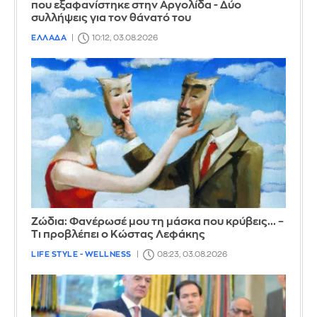
που εξαφανίστηκε στην Αργολίδα - Δύο
συλλήψεις για τον θάνατό του
ΕΛΛΑΔΑ
10:12, 03.08.2026
Ζώδια: Φανέρωσέ μου τη μάσκα που κρύβεις... –
Τι προβλέπει ο Κώστας Λεφάκης
LIFE STYLE - WELLNESS
08:23, 03.08.2026