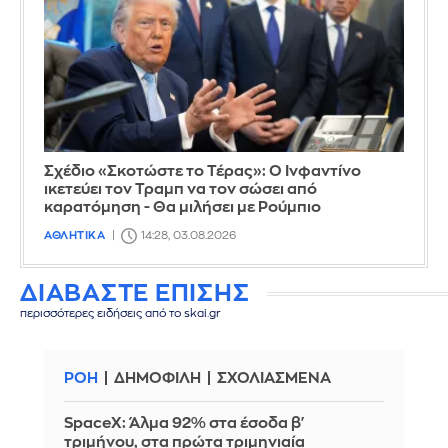
Σχέδιο «Σκοτώστε το Τέρας»: Ο Ινφαντίνο
ικετεύει τον Τραμπ να τον σώσει από
καρατόμηση - Θα μιλήσει με Ρούμπιο
ΑΘΛΗΤΙΚΑ
14:28, 03.08.2026
ΔΙΑΒΑΣΤΕ ΕΠΙΣΗΣ
περισσότερες ειδήσεις από το skai.gr
ΡΟΗ
ΔΗΜΟΦΙΛΗ
ΣΧΟΛΙΑΣΜΕΝΑ
SpaceX: Άλμα 92% στα έσοδα β'
τριμήνου, στα πρώτα τριμηνιαία