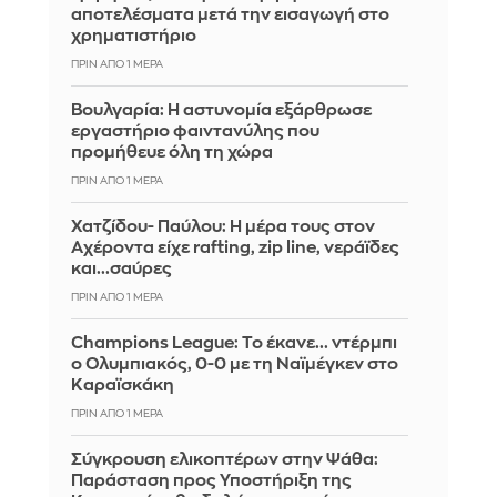
αποτελέσματα μετά την εισαγωγή στο
χρηματιστήριο
ΠΡΙΝ ΑΠΌ 1 ΜΈΡΑ
Βουλγαρία: Η αστυνομία εξάρθρωσε
εργαστήριο φαιντανύλης που
προμήθευε όλη τη χώρα
ΠΡΙΝ ΑΠΌ 1 ΜΈΡΑ
Χατζίδου- Παύλου: Η μέρα τους στον
Αχέροντα είχε rafting, zip line, νεράϊδες
και...σαύρες
ΠΡΙΝ ΑΠΌ 1 ΜΈΡΑ
Champions League: Το έκανε... ντέρμπι
ο Ολυμπιακός, 0-0 με τη Ναϊμέγκεν στο
Καραϊσκάκη
ΠΡΙΝ ΑΠΌ 1 ΜΈΡΑ
Σύγκρουση ελικοπτέρων στην Ψάθα:
Παράσταση προς Υποστήριξη της