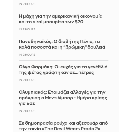
IN 2 HOURS
Η μάχη για την αμερικανική οικονομία
και το viral μπουρίτο των $20
IN 2 HOURS
Παναθηναϊκός: Ο διαβήτης Πένια, τα
καλά ποσοστά και η “βρώμικη” δουλειά
IN 2 HOURS
Όλγα Φαρμάκη: Οι ευχές για τα γενέθλιά
της φέτος γράφτηκαν σε...πέτρες
IN 2 HOURS
Ολυμπιακός: Ετοιμάζει αλλαγές για την
πρόκριση ο Μεντιλίμπαρ - Ημέρα κρίσης
για Έσε
IN 2 HOURS
Σε δημοπρασία ρούχα και αξεσουάρ από
την ταινία «The Devil Wears Prada 2»