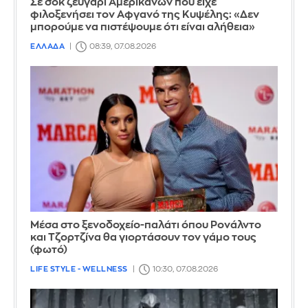
Σε σοκ ζευγάρι Αμερικανών που είχε
φιλοξενήσει τον Αφγανό της Κυψέλης: «Δεν
μπορούμε να πιστέψουμε ότι είναι αλήθεια»
ΕΛΛΑΔΑ
08:39, 07.08.2026
Μέσα στο ξενοδοχείο-παλάτι όπου Ρονάλντο
και Τζορτζίνα θα γιορτάσουν τον γάμο τους
(φωτό)
LIFE STYLE - WELLNESS
10:30, 07.08.2026