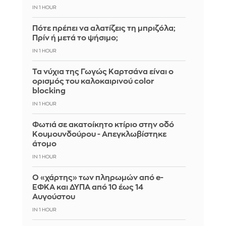
IN 1 HOUR
Πότε πρέπει να αλατίζεις τη μπριζόλα;
Πρίν ή μετά το ψήσιμο;
IN 1 HOUR
Τα νύχια της Γωγώς Καρτσάνα είναι ο
ορισμός του καλοκαιρινού color
blocking
IN 1 HOUR
Φωτιά σε ακατοίκητο κτίριο στην οδό
Κουμουνδούρου - Απεγκλωβίστηκε
άτομο
IN 1 HOUR
Ο «χάρτης» των πληρωμών από e-
ΕΦΚΑ και ΔΥΠΑ από 10 έως 14
Αυγούστου
IN 1 HOUR