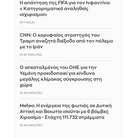
Η απάντηση της FIFA για τον Ινφαντίνο:
«Κατηγορηματικά αναληθείς
ισχυρισμοί»
IN 1 HOUR
CNN: Ο κορυφαίος στρατηγός του
Τραμπ αναζητά διέξοδο από τον πόλεμο
με το Ιράν
IN 57 MINUTES
Ο απεσταλμένος του ΟΗΕ για την
Υεμένη προειδοποιεί για κίνδυνο
μεγάλης κλίμακας σύγκρουσης στη
χώρα
IN 54 MINUTES
Meteo: Η ενέργεια της φωτιάς σε Δυτική
Αττική και Βοιωτία ισούται με 6 βόμβες
Χιροσίμα - Στάχτη 111.732 στρέμματα
IN 54 MINUTES