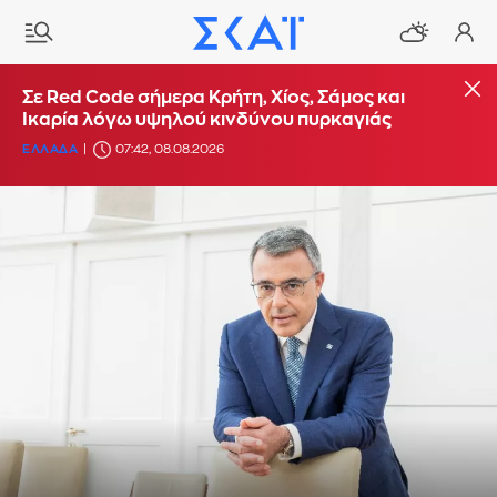
Σε Red Code σήμερα Κρήτη, Χίος, Σάμος και
Ικαρία λόγω υψηλού κινδύνου πυρκαγιάς
ΕΛΛΑΔΑ
07:42, 08.08.2026