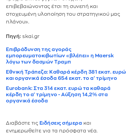
επιβεβαιώνοντας έτσι τη συνεπή και
στοχευμένη υλοποίηση του στρατηγικού μας
πλάνου».
Πηγή:
skai.gr
Επιβράδυνση της αγοράς
εμπορευματοκιβωτίων «βλέπει» η Maersk
λόγω των δασμών Τραμπ
Εθνική Τράπεζα: Καθαρά κέρδη 381 εκατ. ευρώ
και οργανικά έσοδα 654 εκατ. το α' τρίμηνο
Eurobank: Στα 314 εκατ. ευρώ τα καθαρά
κέρδη το α' τρίμηνο - Αύξηση 14,2% στα
οργανικά έσοδα
Διαβάστε τις
Ειδήσεις σήμερα
και
ενημερωθείτε για τα πρόσφατα νέα.