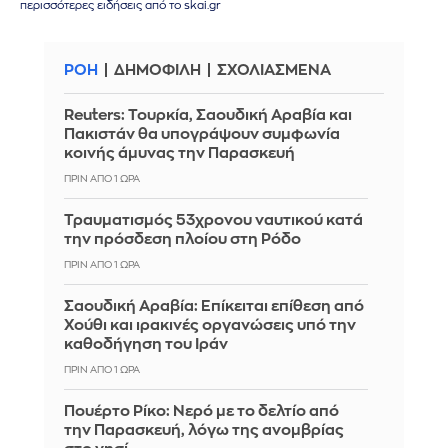
περισσότερες ειδήσεις από το skai.gr
ΡΟΗ
ΔΗΜΟΦΙΛΗ
ΣΧΟΛΙΑΣΜΕΝΑ
Reuters: Τουρκία, Σαουδική Αραβία και
Πακιστάν θα υπογράψουν συμφωνία
κοινής άμυνας την Παρασκευή
ΠΡΙΝ ΑΠΌ 1 ΏΡΑ
Τραυματισμός 53χρονου ναυτικού κατά
την πρόσδεση πλοίου στη Ρόδο
ΠΡΙΝ ΑΠΌ 1 ΏΡΑ
Σαουδική Αραβία: Επίκειται επίθεση από
Χούθι και ιρακινές οργανώσεις υπό την
καθοδήγηση του Ιράν
ΠΡΙΝ ΑΠΌ 1 ΏΡΑ
Πουέρτο Ρίκο: Νερό με το δελτίο από
την Παρασκευή, λόγω της ανομβρίας