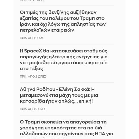
Οι τιμές της βενζίνης αυξήθηκαν
εξαιτίας του πολέμου του Τραμπ στο
Ιράν, και όχι λόγω της απληστίας των
πετρελαϊκών εταιρειών
ΠΡΙΝ ΑΠΌ 1 ΏΡΑ
Η SpaceX θα κατασκευάσει σταθμούς
παραγωγής ηλεκτρικής ενέργειας για
να τροφοδοτεί εργοστάσιο μικροτσίπ
στο Τέξας
ΠΡΙΝ ΑΠΌ 2 ΏΡΕΣ
Αθηνά Ροδίτου - Ελένη Σακκά: Η
μεταμεσονύκτια μάχη τους με μια
κατσαρίδα ήταν απλώς... επική!
ΠΡΙΝ ΑΠΌ 2 ΏΡΕΣ
Ο Τραμπ σκοπεύει να απαγορεύσει τη
χορήγηση υπηκοότητας στα παιδιά
αλλοδαπών που πηγαίνουν στις ΗΠΑ για