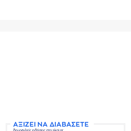
ΑΞΙΖΕΙ ΝΑ ΔΙΑΒΑΣΕΤΕ
δημοφιλείς ειδήσεις στο skai.gr