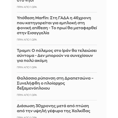
στο νησί
ΠΡΙΝ ΑΠΌ 1 ΏΡΑ
Υπόθεση Marfin: Στη ΓΑΔΑ η 46χρονη
που κατηγορείται για εμπλοκή στη
φονική επίθεση - Το πρωί θα μεταφερθεί
στην Εισαγγελία
ΠΡΙΝ ΑΠΌ 1 ΏΡΑ
Τραμπ: Ο πόλεμος στο Ιράν θα τελειώσει
σύντομα - Δεν μπορούν να συνεχίσουν
για πολύ ακόμη
ΠΡΙΝ ΑΠΌ 1 ΏΡΑ
Θαλάσσια ρύπανση στη Δραπετσώνα –
Συνελήφθη ο πλοίαρχος
δεξαμενόπλοιου
ΠΡΙΝ ΑΠΌ 1 ΏΡΑ
Διάσωση 30χρονης μετά από πτώση
από την υψηλή γέφυρα της Χαλκίδας
ΠΡΙΝ ΑΠΌ 1 ΏΡΑ