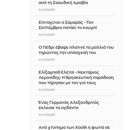
από τη Σαουδική Αραβία
IN 2 HOURS
Επιταχύνει ο Σαμαράς - Τον
Σεπτέμβριο πατάει το κουμπί
IN 2 HOURS
Ο Πέδρι έβαψε πλατινέ τα μαλλιά του
τηρώντας την υπόσχεσή του
IN 2 HOURS
Ελίζαμπεθ Ελέτσι - Νεκτάριος
Λεμονίδης: Η θρησκευτική παράδοση
που τήρησαν με τον γιο τους
IN 2 HOURS
Ένας Γερμανός Αλεξανδρινός
έκλεισε τα ογδόντα
IN 2 HOURS
Από χτύπημα των Χούθι η φωτιά σε