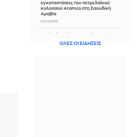
εγκαταστάσεις του πετρελαϊκού
κολοσσού Aramco στη Σαουδική
Αραβία
IN 2 HOURS
Ο Ράσελ Κρόου συναντά την
Πριγιάνκα Τσόπρα Τζόνας στο sci-fi
ΟΛΕΣ ΟΙ ΕΙΔΗΣΕΙΣ
θρίλερ «Bluefly»
IN 1 HOUR
ΠΑΣΟΚ: «Η Εστία ανάλωσε τη μισή
δημοσιογραφική της ύλη για να μην
πει απολύτως τίποτα»
IN 1 HOUR
Παγκόσμιο Κ20: Η Ελένη Ιακωβάκη
στον τελικό των 400μ. με εμπόδια με
πανελλήνιο ρεκόρ
IN 1 HOUR
Πεζεσκιάν: Ελπίζουμε να μπει τέλος
στην κατάσταση «ούτε ειρήνη, ούτε