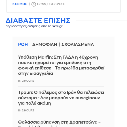
ΚΟΣΜΟΣ
08:55, 06.08.2026
ΔΙΑΒΑΣΤΕ ΕΠΙΣΗΣ
περισσότερες ειδήσεις από το skai.gr
ΡΟΗ
ΔΗΜΟΦΙΛΗ
ΣΧΟΛΙΑΣΜΕΝΑ
Υπόθεση Marfin: Στη ΓΑΔΑ η 46χρονη
που κατηγορείται για εμπλοκή στη
φονική επίθεση - Το πρωί θα μεταφερθεί
στην Εισαγγελία
IN 2 HOURS
Τραμπ: Ο πόλεμος στο Ιράν θα τελειώσει
σύντομα - Δεν μπορούν να συνεχίσουν
για πολύ ακόμη
IN 2 HOURS
Θαλάσσια ρύπανση στη Δραπετσώνα –