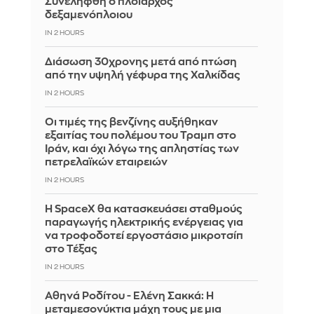
Συνελήφθη ο πλοίαρχος
δεξαμενόπλοιου
IN 2 HOURS
Διάσωση 30χρονης μετά από πτώση
από την υψηλή γέφυρα της Χαλκίδας
IN 2 HOURS
Οι τιμές της βενζίνης αυξήθηκαν
εξαιτίας του πολέμου του Τραμπ στο
Ιράν, και όχι λόγω της απληστίας των
πετρελαϊκών εταιρειών
IN 2 HOURS
Η SpaceX θα κατασκευάσει σταθμούς
παραγωγής ηλεκτρικής ενέργειας για
να τροφοδοτεί εργοστάσιο μικροτσίπ
στο Τέξας
IN 2 HOURS
Αθηνά Ροδίτου - Ελένη Σακκά: Η
μεταμεσονύκτια μάχη τους με μια