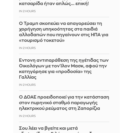
κατσαρίδα ήταν απλώς... επική!
IN 2 HOURS
Ο Τραμπ σκοπεύει να απαγορεύσει τη
χορήγηση υπηκοότητας στα παιδιά
αλλοδαπών που πηγαίνουν στις ΗΠΑ για
«τουρισμό τοκετού»
IN 2 HOURS
Έντονη αντιπαράθεση της ηγέτιδας των
Οικολόγων με τον Ίλον Μασκ, αφού την
κατηγόρησε για «προδοσία» της
Γαλλίας
IN 2 HOURS
Ο ΔΟΑΕ προειδοποιεί για την κατάσταση
στον πυρηνικό σταθμό παραγωγής
ηλεκτρικού ρεύματος στη Ζαπορίζια
IN 2 HOURS
Σου λέει να βγείτε και μετά