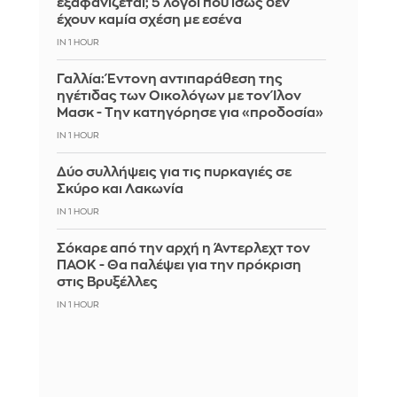
εξαφανίζεται; 5 λόγοι που ίσως δεν
έχουν καμία σχέση με εσένα
IN 1 HOUR
Γαλλία: Έντονη αντιπαράθεση της
ηγέτιδας των Οικολόγων με τον Ίλον
Μασκ - Την κατηγόρησε για «προδοσία»
IN 1 HOUR
Δύο συλλήψεις για τις πυρκαγιές σε
Σκύρο και Λακωνία
IN 1 HOUR
Σόκαρε από την αρχή η Άντερλεχτ τον
ΠΑΟΚ - Θα παλέψει για την πρόκριση
στις Βρυξέλλες
IN 1 HOUR