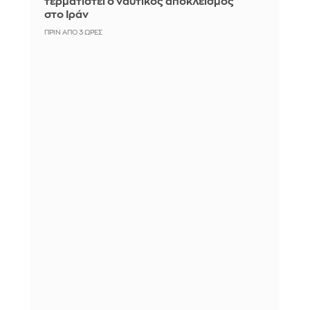
τερματιστεί ο ναυτικός αποκλεισμός
στο Ιράν
ΠΡΙΝ ΑΠΌ 3 ΏΡΕΣ