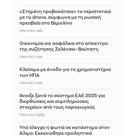
«Στημένη προβοκάτσια» το περιστατικό
με το drone, σύμφωνα με τη ρωσική
πρεσβεία στο Βερολίνο
ΠΡΙΝ ΑΠΌ 1 ΏΡΑ
Οικονομία και ασφάλεια στο επίκεντρο
της συζήτησης Ζελένσκι- Βούτσιτς
ΠΡΙΝ ΑΠΌ 1 ΏΡΑ
Κλείσιμο με άνοδο για το χρηματιστήριο
των ΗΠΑ
ΠΡΙΝ ΑΠΌ 1 ΏΡΑ
Άνοιξε ξανά το σύστημα ΕΑΕ 2025 για
διορθώσεις και συμπληρώσεις
στοιχείων από τους παραγωγούς
ΠΡΙΝ ΑΠΌ 2 ΏΡΕΣ
Yπό έλεγχο η φωτιά σε κατάστημα στον
Άλιμο: Εκκενώθηκε προληπτικά