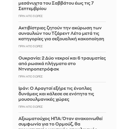
μεσάνυχτα του Σαββάτου έως τις 7
Σεπτεμβρίου
ΠΡΙΝ ΑΠΌ 3 ΏΡΕΣ
Ακτιβίστριες ζητούν την ακύρωση των
συναυλιών του Τζάρεντ Λέτο μετά τις
κατηγορίες για σεξουαλική κακοποίηση
ΠΡΙΝ ΑΠΌ 3 ΏΡΕΣ
Ουκρανία: 2 Δύο νεκροί και 6 τραυματίες
από ρωσικά πλήγματα στο
Ντνιπροπετρόφσκ
ΠΡΙΝ ΑΠΌ 3 ΏΡΕΣ
Ιράν: Ο Αραγτσί εξήρε τις ένοπλες
δυνάμεις και κάλεσε σε ενότητα τις
μουσουλμανικές χώρες
ΠΡΙΝ ΑΠΌ 3 ΏΡΕΣ
Αξιωματούχος ΗΠΑ: Όταν ανακοινωθεί
συμφωνία για το Ορμούζ, θα