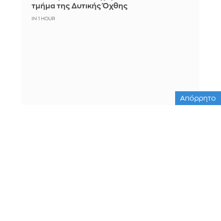
τμήμα της Δυτικής Όχθης
IN 1 HOUR
Απόρρητο