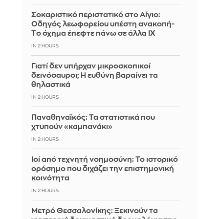
Σοκαριστικό περιστατικό στο Αίγιο:
Οδηγός λεωφορείου υπέστη ανακοπή-
Tο όχημα έπεφτε πάνω σε άλλα ΙΧ
IN 2 HOURS
Γιατί δεν υπήρχαν μικροσκοπικοί
δεινόσαυροι; Η ευθύνη βαραίνει τα
θηλαστικά
IN 2 HOURS
Παναθηναϊκός: Τα στατιστικά που
χτυπούν «καμπανάκι»
IN 2 HOURS
Ιοί από τεχνητή νοημοσύνη: Το ιστορικό
ορόσημο που διχάζει την επιστημονική
κοινότητα
IN 2 HOURS
Μετρό Θεσσαλονίκης: Ξεκινούν τα