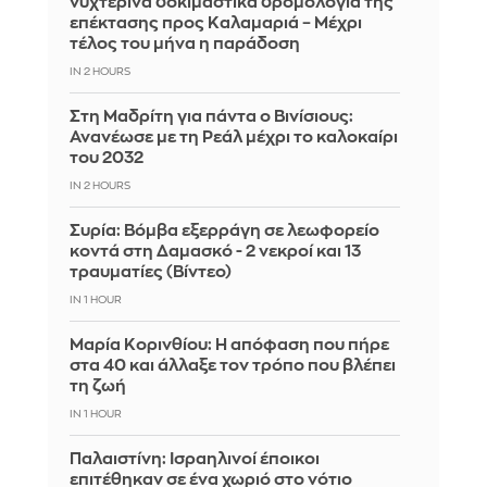
νυχτερινά δοκιμαστικά δρομολόγια της
επέκτασης προς Καλαμαριά – Μέχρι
τέλος του μήνα η παράδοση
IN 2 HOURS
Στη Μαδρίτη για πάντα ο Βινίσιους:
Ανανέωσε με τη Ρεάλ μέχρι το καλοκαίρι
του 2032
IN 2 HOURS
Συρία: Βόμβα εξερράγη σε λεωφορείο
κοντά στη Δαμασκό - 2 νεκροί και 13
τραυματίες (Βίντεο)
IN 1 HOUR
Μαρία Κορινθίου: Η απόφαση που πήρε
στα 40 και άλλαξε τον τρόπο που βλέπει
τη ζωή
IN 1 HOUR
Παλαιστίνη: Ισραηλινοί έποικοι
επιτέθηκαν σε ένα χωριό στο νότιο