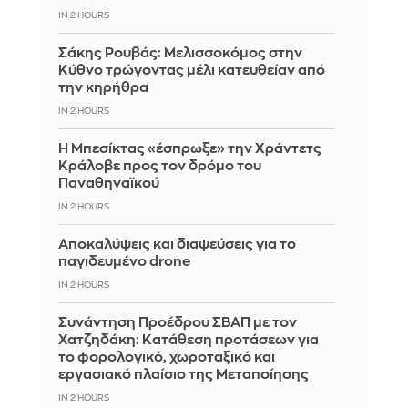
IN 2 HOURS
Σάκης Ρουβάς: Μελισσοκόμος στην
Κύθνο τρώγοντας μέλι κατευθείαν από
την κηρήθρα
IN 2 HOURS
Η Μπεσίκτας «έσπρωξε» την Χράντετς
Κράλοβε προς τον δρόμο του
Παναθηναϊκού
IN 2 HOURS
Αποκαλύψεις και διαψεύσεις για το
παγιδευμένο drone
IN 2 HOURS
Συνάντηση Προέδρου ΣΒΑΠ με τον
Χατζηδάκη: Κατάθεση προτάσεων για
το φορολογικό, χωροταξικό και
εργασιακό πλαίσιο της Μεταποίησης
IN 2 HOURS