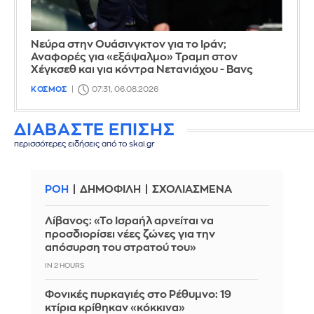
Νεύρα στην Ουάσινγκτον για το Ιράν;
Αναφορές για «εξάψαλμο» Τραμπ στον
Χέγκσεθ και για κόντρα Νετανιάχου - Βανς
ΚΟΣΜΟΣ
07:31, 06.08.2026
ΔΙΑΒΑΣΤΕ ΕΠΙΣΗΣ
περισσότερες ειδήσεις από το skai.gr
ΡΟΗ
ΔΗΜΟΦΙΛΗ
ΣΧΟΛΙΑΣΜΕΝΑ
Λίβανος: «Το Ισραήλ αρνείται να
προσδιορίσει νέες ζώνες για την
απόσυρση του στρατού του»
IN 2 HOURS
Φονικές πυρκαγιές στο Ρέθυμνο: 19
κτίρια κρίθηκαν «κόκκινα»