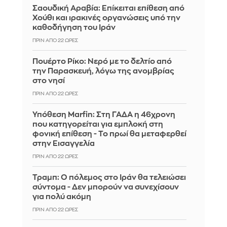
Σαουδική Αραβία: Επίκειται επίθεση από
Χούθι και ιρακινές οργανώσεις υπό την
καθοδήγηση του Ιράν
ΠΡΙΝ ΑΠΌ 22 ΏΡΕΣ
Πουέρτο Ρίκο: Νερό με το δελτίο από
την Παρασκευή, λόγω της ανομβρίας
στο νησί
ΠΡΙΝ ΑΠΌ 22 ΏΡΕΣ
Υπόθεση Marfin: Στη ΓΑΔΑ η 46χρονη
που κατηγορείται για εμπλοκή στη
φονική επίθεση - Το πρωί θα μεταφερθεί
στην Εισαγγελία
ΠΡΙΝ ΑΠΌ 22 ΏΡΕΣ
Τραμπ: Ο πόλεμος στο Ιράν θα τελειώσει
σύντομα - Δεν μπορούν να συνεχίσουν
για πολύ ακόμη
ΠΡΙΝ ΑΠΌ 22 ΏΡΕΣ