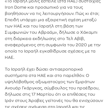
«Το Ισραήλ μόλις έστειλε (στα ΗΑΕ) συστοιχίες
Iron Dome και προσωπικό για να τους
βοηθήσουν να τις λειτουργήσουν. Πώς κι έτσι;
Επειδή υπάρχει μια εξαιρετική σχέση μεταξύ
των ΗΑΕ και του Ισραήλ στη βάση των
Συμφωνιών του Αβραάμ», δήλωσε ο Χάκαμπι
στη διάρκεια εκδήλωσης στο Τελ Αβίβ,
αναφερόμενος στη συμφωνία του 2020 με την
οποία το Ισραήλ εγκαθίδρυσε σχέσεις με τα
ΗΑΕ.
Το Ισραήλ έχει δώσει αντιαεροπορικά
συστήματα στα ΗΑΕ και στο παρελθόν. Ο
υψηλόβαθμος αξιωματούχος των Εμιράτων
Ανουάρ Γκάργκας, σύμβουλος του προέδρου,
δήλωσε στις 17 Μαρτίου ότι οι επιθέσεις του
Ιράν στους Άραβες γείτονές του θα ενισχύσουν
τις σχέσεις ανάμεσα στο Ισραήλ και τις