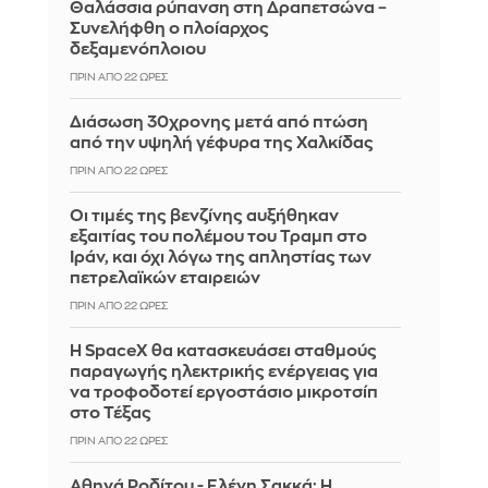
Θαλάσσια ρύπανση στη Δραπετσώνα –
Συνελήφθη ο πλοίαρχος
δεξαμενόπλοιου
ΠΡΙΝ ΑΠΌ 22 ΏΡΕΣ
Διάσωση 30χρονης μετά από πτώση
από την υψηλή γέφυρα της Χαλκίδας
ΠΡΙΝ ΑΠΌ 22 ΏΡΕΣ
Οι τιμές της βενζίνης αυξήθηκαν
εξαιτίας του πολέμου του Τραμπ στο
Ιράν, και όχι λόγω της απληστίας των
πετρελαϊκών εταιρειών
ΠΡΙΝ ΑΠΌ 22 ΏΡΕΣ
Η SpaceX θα κατασκευάσει σταθμούς
παραγωγής ηλεκτρικής ενέργειας για
να τροφοδοτεί εργοστάσιο μικροτσίπ
στο Τέξας
ΠΡΙΝ ΑΠΌ 22 ΏΡΕΣ
Αθηνά Ροδίτου - Ελένη Σακκά: Η