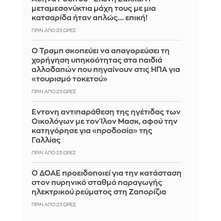
μεταμεσονύκτια μάχη τους με μια
κατσαρίδα ήταν απλώς... επική!
ΠΡΙΝ ΑΠΌ 23 ΏΡΕΣ
Ο Τραμπ σκοπεύει να απαγορεύσει τη
χορήγηση υπηκοότητας στα παιδιά
αλλοδαπών που πηγαίνουν στις ΗΠΑ για
«τουρισμό τοκετού»
ΠΡΙΝ ΑΠΌ 23 ΏΡΕΣ
Έντονη αντιπαράθεση της ηγέτιδας των
Οικολόγων με τον Ίλον Μασκ, αφού την
κατηγόρησε για «προδοσία» της
Γαλλίας
ΠΡΙΝ ΑΠΌ 23 ΏΡΕΣ
Ο ΔΟΑΕ προειδοποιεί για την κατάσταση
στον πυρηνικό σταθμό παραγωγής
ηλεκτρικού ρεύματος στη Ζαπορίζια
ΠΡΙΝ ΑΠΌ 23 ΏΡΕΣ