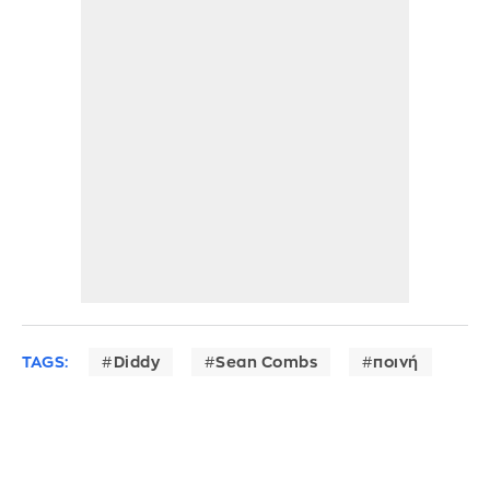
TAGS:
Diddy
Sean Combs
ποινή