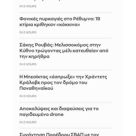
IN 2 HOURS
Φονικές πυρκαγιές στο Ρέθυμνο: 19
κτίρια κρίθηκαν «κόκκινα»
IN 2 HOURS
Σάκης Ρουβάς: Μελισσοκόμος στην
Κύθνο τρώγοντας μέλι κατευθείαν από
την κηρήθρα
IN 2 HOURS
Η Μπεσίκτας «έσπρωξε» την Χράντετς
Κράλοβε προς τον δρόμο του
Παναθηναϊκού
IN 2 HOURS
Αποκαλύψεις και διαψεύσεις για το
παγιδευμένο drone
IN 2 HOURS
Συνάντηση Προέδρου ΣΒΑΠ με τον