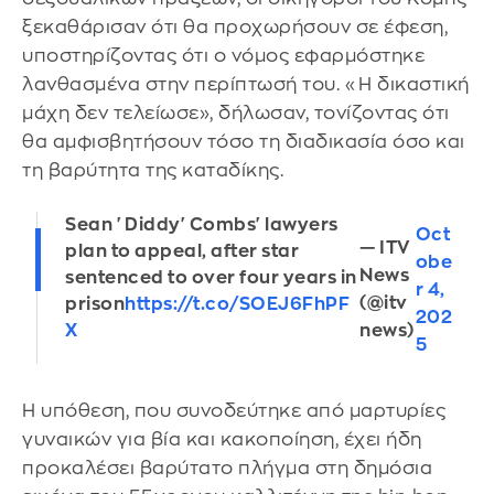
ξεκαθάρισαν ότι θα προχωρήσουν σε έφεση,
υποστηρίζοντας ότι ο νόμος εφαρμόστηκε
λανθασμένα στην περίπτωσή του. «Η δικαστική
μάχη δεν τελείωσε», δήλωσαν, τονίζοντας ότι
θα αμφισβητήσουν τόσο τη διαδικασία όσο και
τη βαρύτητα της καταδίκης.
Sean 'Diddy' Combs' lawyers
Oct
— ITV
plan to appeal, after star
obe
News
sentenced to over four years in
r 4,
(@itv
prison
https://t.co/SOEJ6FhPF
202
X
news)
5
Η υπόθεση, που συνοδεύτηκε από μαρτυρίες
γυναικών για βία και κακοποίηση, έχει ήδη
προκαλέσει βαρύτατο πλήγμα στη δημόσια