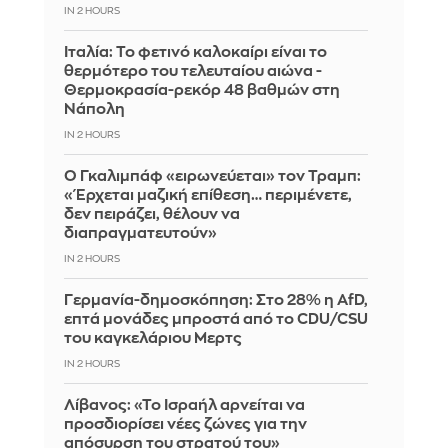
IN 2 HOURS
Ιταλία: To φετινό καλοκαίρι είναι το
θερμότερο του τελευταίου αιώνα -
Θερμοκρασία-ρεκόρ 48 βαθμών στη
Νάπολη
IN 2 HOURS
Ο Γκαλιμπάφ «ειρωνεύεται» τον Τραμπ:
«Έρχεται μαζική επίθεση… περιμένετε,
δεν πειράζει, θέλουν να
διαπραγματευτούν»
IN 2 HOURS
Γερμανία-δημοσκόπηση: Στο 28% η AfD,
επτά μονάδες μπροστά από το CDU/CSU
του καγκελάριου Μερτς
IN 2 HOURS
Λίβανος: «Το Ισραήλ αρνείται να
προσδιορίσει νέες ζώνες για την
απόσυρση του στρατού του»