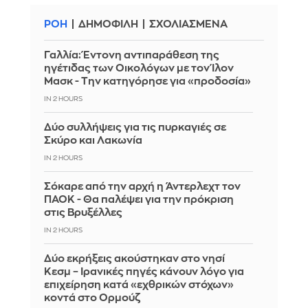
ΡΟΗ
ΔΗΜΟΦΙΛΗ
ΣΧΟΛΙΑΣΜΕΝΑ
Γαλλία: Έντονη αντιπαράθεση της
ηγέτιδας των Οικολόγων με τον Ίλον
Μασκ - Την κατηγόρησε για «προδοσία»
IN 2 HOURS
Δύο συλλήψεις για τις πυρκαγιές σε
Σκύρο και Λακωνία
IN 2 HOURS
Σόκαρε από την αρχή η Άντερλεχτ τον
ΠΑΟΚ - Θα παλέψει για την πρόκριση
στις Βρυξέλλες
IN 2 HOURS
Δύο εκρήξεις ακούστηκαν στο νησί
Κεσμ – Ιρανικές πηγές κάνουν λόγο για
επιχείρηση κατά «εχθρικών στόχων»
κοντά στο Ορμούζ