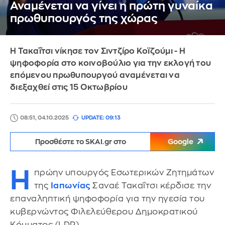
Αναμένεται να γίνει η πρώτη γυναίκα
πρωθυπουργός της χώρας
Η Τακαΐτσι νίκησε τον Σιντζίρο Κοϊζούμι - Η
ψηφοφορία στο κοινοβούλιο για την εκλογή του
επόμενου πρωθυπουργού αναμένεται να
διεξαχθεί στις 15 Οκτωβρίου
08:51, 04.10.2025
UPDATE: 09:13
Προσθέστε το SKAI.gr στο
Google
Η
πρώην υπουργός Εσωτερικών Ζητημάτων
της
Ιαπωνίας
Σαναέ Τακαΐτσι κέρδισε την
επαναληπτική ψηφοφορία για την ηγεσία του
κυβερνώντος Φιλελεύθερου Δημοκρατικού
Κόμματος (LDP).