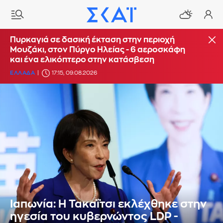
Πυρκαγιά σε δασική έκταση στην περιοχή
Μουζάκι, στον Πύργο Ηλείας - 6 αεροσκάφη
και ένα ελικόπτερο στην κατάσβεση
ΕΛΛΑΔΑ
17:15, 09.08.2026
Ιαπωνία: Η Τακαΐτσι εκλέχθηκε στην
ηγεσία του κυβερνώντος LDP -