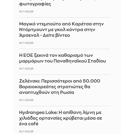
φωτογραφίες
IN 1 HOUR
Μαγικό ντεμπούτο από Καρέτσα στην
Ντόρτμουντ με γκολ κόντρα στην
Άρσεναλ - Δείτε βίντεο
IN 1 HOUR
Η ΕΟΕ ξεκινά τον καθαρισμό των
μαρμάρων του Παναθηναϊκού Σταδίου
IN 1 HOUR
Ζελένσκι: Περισσότεροι από 50.000
Βορειοκορεάτες στρατιώτες θα
αναπτυχθούν στη Ρωσία
IN 1 HOUR
Hydrangea Lake: Η απίθανη λίμνη με
χιλιάδες ορτανσίες κρύβεται μέσα σε
ένα café
IN 1 HOUR