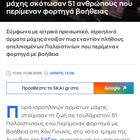
μάχης σκότωσαν 51 ανθρώπους που
περίμεναν φορτηγά βοήθειας
Σύμφωνα με ιατρικό προσωπικό, ισραηλινά
άρματα μάχης άνοιξαν πυρ εναντίον πλήθους
απελπισμένων Παλαιστινίων που περίμεναν
φορτηγά με βοήθεια
11:00, 17.06.2025
UPDATE: 13:06
Προσθέστε το SKAI.gr στο
Google
Π
υρά ισραηλινών αρμάτων μάχης
στοίχισαν τη ζωή σε τουλάχιστον 51
Παλαιστινίους ενώ περίμεναν φορτηγά με
βοήθεια στη Χαν Γιουνίς, στο νότιο τμήμα της
λωρίδας της
Γάζας
, ανακοίνωσε το υπουργείο