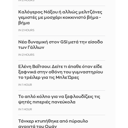
IN 2 HOURS
Καλόγερος Νάξου ή αλλιώς μελιτζάνες
γεμιστές με μοσχάρι κοκκινιστό βήμα -
βήμα
IN 2 HOURS
Νέα δυναμική στον GSI μετά την είσοδο
των Γάλλων
IN 2 HOURS
Ελένη Βαΐτσου: Δείτε τι έπαθε όταν είδε
ξαφνικά στην οθόνη του γυμναστηρίου
το τρέιλερ για τις Μπλε Ώρες
IN 1 HOUR
Το απλό κόλπο για να ξεφλουδίζεις τις
ψητές πιπεριές πανεύκολα
IN 1 HOUR
Τάνκερ κτυπήθηκε από πύραυλο
ανοιχτά του Ομάν