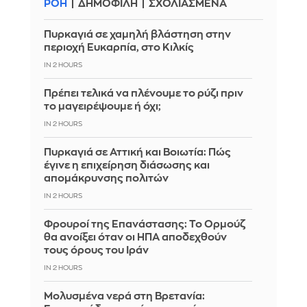
ΡΟΗ
ΔΗΜΟΦΙΛΗ
ΣΧΟΛΙΑΣΜΕΝΑ
Πυρκαγιά σε χαμηλή βλάστηση στην
περιοχή Ευκαρπία, στο Κιλκίς
IN 2 HOURS
Πρέπει τελικά να πλένουμε το ρύζι πριν
το μαγειρέψουμε ή όχι;
IN 2 HOURS
Πυρκαγιά σε Αττική και Βοιωτία: Πώς
έγινε η επιχείρηση διάσωσης και
απομάκρυνσης πολιτών
IN 2 HOURS
Φρουροί της Επανάστασης: Το Ορμούζ
θα ανοίξει όταν οι ΗΠΑ αποδεχθούν
τους όρους του Ιράν
IN 2 HOURS
Μολυσμένα νερά στη Βρετανία: