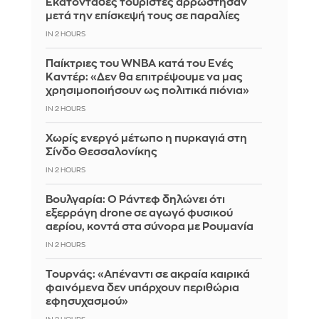
Εκατοντάδες τουρίστες αρρώστησαν
μετά την επίσκεψή τους σε παραλίες
IN 2 HOURS
Παίκτριες του WNBA κατά του Ενές
Καντέρ: «Δεν θα επιτρέψουμε να μας
χρησιμοποιήσουν ως πολιτικά πιόνια»
IN 2 HOURS
Χωρίς ενεργό μέτωπο η πυρκαγιά στη
Σίνδο Θεσσαλονίκης
IN 2 HOURS
Βουλγαρία: Ο Ράντεφ δηλώνει ότι
εξερράγη drone σε αγωγό φυσικού
αερίου, κοντά στα σύνορα με Ρουμανία
IN 2 HOURS
Τουρνάς: «Απέναντι σε ακραία καιρικά
φαινόμενα δεν υπάρχουν περιθώρια
εφησυχασμού»