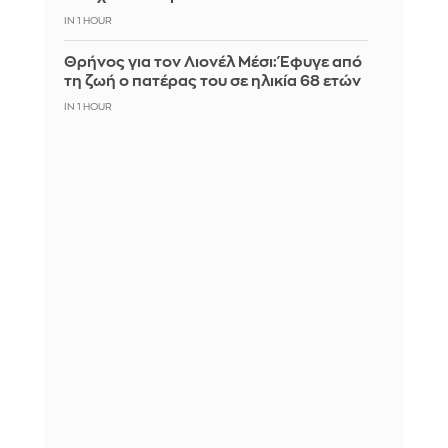
IN 1 HOUR
Θρήνος για τον Λιονέλ Μέσι: Έφυγε από
τη ζωή ο πατέρας του σε ηλικία 68 ετών
IN 1 HOUR