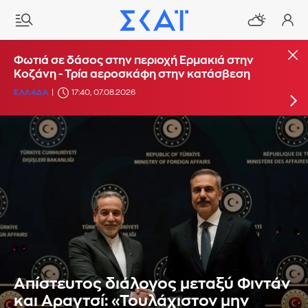
Φωτιά στο Στεφάνι Κορίνθου - Μήνυμα από το
Φωτιά σε δάσος στην περιοχή Ερμακιά στην
112 για ετοιμότητα
Κοζάνη - Τρία αεροσκάφη στην κατάσβεση
ΕΛΛΑΔΑ
ΕΛΛΑΔΑ
16:29, 07.08.2026
17:40, 07.08.2026
Απίστευτος διάλογος μεταξύ Φιντάν
και Αραγτσί: «Τουλάχιστον μην