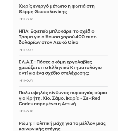
Χωρίς ενεργό μέτωπο η φωτιά στη
Θέρμη Θεσσαλονίκης
IN 1 HOUR
ΗΠΑ: Εφετείο μπλοκάρει το σχέδιο
Τραμπ για αίθουσα χορού 400 εκατ.
δολαρίων στον Λευκό Οίκο
IN 1 HOUR
ΕΛ.Α.Σ.: Πόσες ακόμη εργολαβίες
χρειάζεται το Ελληνικό Κτηματολόγιο
αντί για ένα σχέδιο στελέχωσης;
IN 1 HOUR
Πολύ υψηλός κίνδυνος πυρκαγιάς αύριο
για Κρήτη, Χίο, Σάμο, Ικαρία - Σε «Red
Code» παραμένει η Αττική
IN 1 HOUR
Ρώμη: Πολιτική μάχη για το μέλλον μιας
κοινωνικής στέγης