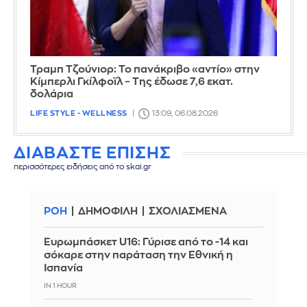
Τραμπ Τζούνιορ: Το πανάκριβο «αντίο» στην
Κίμπερλι Γκίλφοϊλ – Της έδωσε 7,6 εκατ.
δολάρια
LIFE STYLE - WELLNESS
13:09, 06.08.2026
ΔΙΑΒΑΣΤΕ ΕΠΙΣΗΣ
περισσότερες ειδήσεις από το skai.gr
ΡΟΗ
ΔΗΜΟΦΙΛΗ
ΣΧΟΛΙΑΣΜΕΝΑ
Ευρωμπάσκετ U16: Γύρισε από το -14 και
σόκαρε στην παράταση την Εθνική η
Ισπανία
IN 1 HOUR