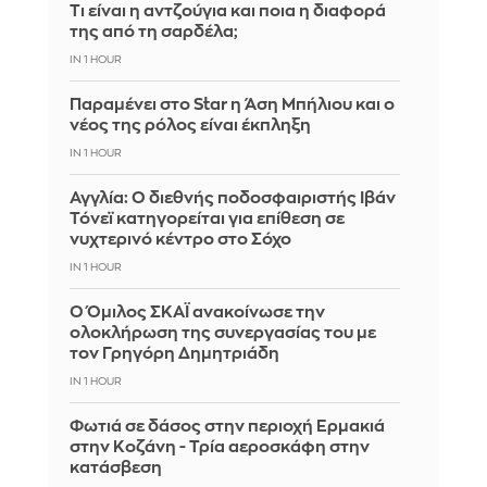
Τι είναι η αντζούγια και ποια η διαφορά
της από τη σαρδέλα;
IN 1 HOUR
Παραμένει στο Star η Άση Μπήλιου και ο
νέος της ρόλος είναι έκπληξη
IN 1 HOUR
Αγγλία: Ο διεθνής ποδοσφαιριστής Ιβάν
Τόνεϊ κατηγορείται για επίθεση σε
νυχτερινό κέντρο στο Σόχο
IN 1 HOUR
Ο Όμιλος ΣΚΑΪ ανακοίνωσε την
ολοκλήρωση της συνεργασίας του με
τον Γρηγόρη Δημητριάδη
IN 1 HOUR
Φωτιά σε δάσος στην περιοχή Ερμακιά
στην Κοζάνη - Τρία αεροσκάφη στην
κατάσβεση