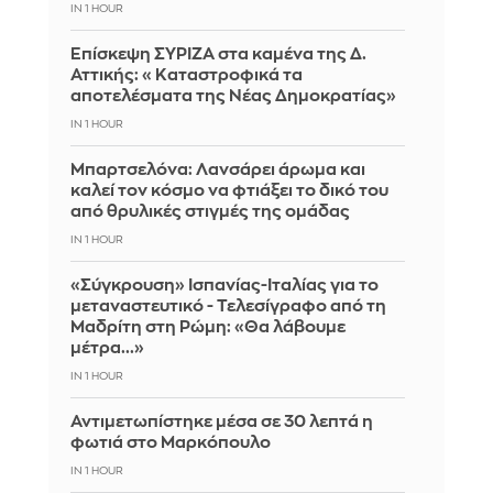
IN 1 HOUR
Επίσκεψη ΣΥΡΙΖΑ στα καμένα της Δ.
Αττικής: «Καταστροφικά τα
αποτελέσματα της Νέας Δημοκρατίας»
IN 1 HOUR
Μπαρτσελόνα: Λανσάρει άρωμα και
καλεί τον κόσμο να φτιάξει το δικό του
από θρυλικές στιγμές της ομάδας
IN 1 HOUR
«Σύγκρουση» Ισπανίας-Ιταλίας για το
μεταναστευτικό - Τελεσίγραφο από τη
Μαδρίτη στη Ρώμη: «Θα λάβουμε
μέτρα...»
IN 1 HOUR
Αντιμετωπίστηκε μέσα σε 30 λεπτά η
φωτιά στο Μαρκόπουλο
IN 1 HOUR