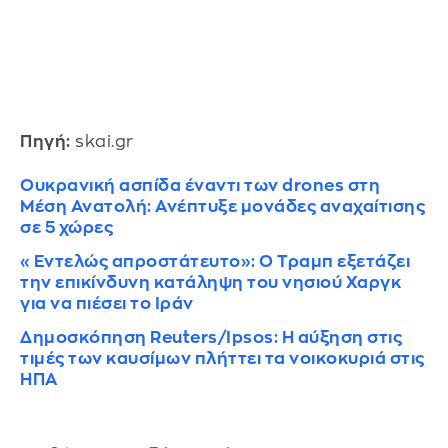
Πηγή:
skai.gr
Ουκρανική ασπίδα έναντι των drones στη
Μέση Ανατολή: Ανέπτυξε μονάδες αναχαίτισης
σε 5 χώρες
«Εντελώς απροστάτευτο»: Ο Τραμπ εξετάζει
την επικίνδυνη κατάληψη του νησιού Χαργκ
για να πιέσει το Ιράν
Δημοσκόπηση Reuters/Ipsos: Η αύξηση στις
τιμές των καυσίμων πλήττει τα νοικοκυριά στις
ΗΠΑ