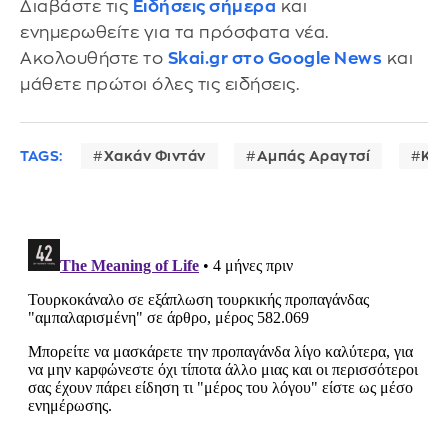
Διαβάστε τις
Ειδήσεις σήμερα
και
ενημερωθείτε για τα πρόσφατα νέα.
Ακολουθήστε το
Skai.gr στο Google News
και
μάθετε πρώτοι όλες τις ειδήσεις.
TAGS:
Χακάν Φιντάν
Αμπάς Αραγτσί
Κρί