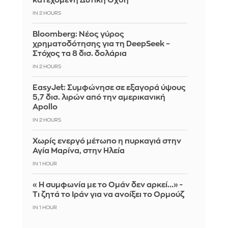
κατεχόμενη Δυτική Όχθη
IN 2 HOURS
Bloomberg: Νέος γύρος
χρηματοδότησης για τη DeepSeek –
Στόχος τα 8 δισ. δολάρια
IN 2 HOURS
EasyJet: Συμφώνησε σε εξαγορά ύψους
5,7 δισ. λιρών από την αμερικανική
Apollo
IN 1 HOUR
Χωρίς ενεργό μέτωπο η πυρκαγιά στην
Αγία Μαρίνα, στην Ηλεία
IN 1 HOUR
«Η συμφωνία με το Ομάν δεν αρκεί...» -
Τι ζητά το Ιράν για να ανοίξει το Ορμούζ
IN 1 HOUR