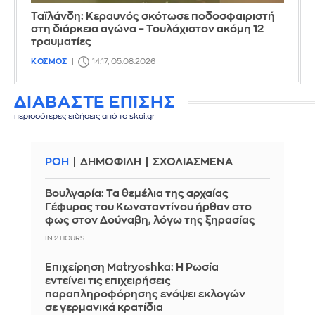
Ταϊλάνδη: Κεραυνός σκότωσε ποδοσφαιριστή
στη διάρκεια αγώνα – Τουλάχιστον ακόμη 12
τραυματίες
ΚΟΣΜΟΣ
14:17, 05.08.2026
ΔΙΑΒΑΣΤΕ ΕΠΙΣΗΣ
περισσότερες ειδήσεις από το skai.gr
ΡΟΗ
ΔΗΜΟΦΙΛΗ
ΣΧΟΛΙΑΣΜΕΝΑ
Βουλγαρία: Τα θεμέλια της αρχαίας
Γέφυρας του Κωνσταντίνου ήρθαν στο
φως στον Δούναβη, λόγω της ξηρασίας
IN 2 HOURS
Επιχείρηση Matryoshka: Η Ρωσία
εντείνει τις επιχειρήσεις
παραπληροφόρησης ενόψει εκλογών
σε γερμανικά κρατίδια