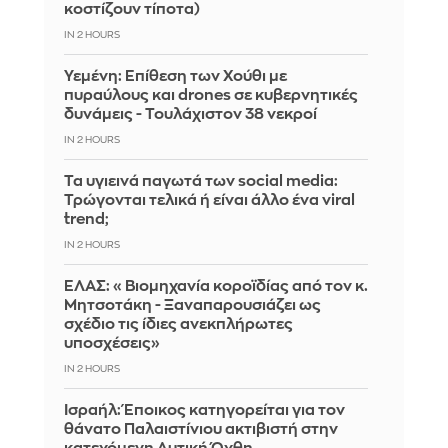
κοστίζουν τίποτα)
IN 2 HOURS
Υεμένη: Επίθεση των Χούθι με
πυραύλους και drones σε κυβερνητικές
δυνάμεις - Τουλάχιστον 38 νεκροί
IN 2 HOURS
Τα υγιεινά παγωτά των social media:
Τρώγονται τελικά ή είναι άλλο ένα viral
trend;
IN 2 HOURS
ΕΛΑΣ: «Βιομηχανία κοροϊδίας από τον κ.
Μητσοτάκη - Ξαναπαρουσιάζει ως
σχέδιο τις ίδιες ανεκπλήρωτες
υποσχέσεις»
IN 2 HOURS
Ισραήλ: Έποικος κατηγορείται για τον
θάνατο Παλαιστίνιου ακτιβιστή στην