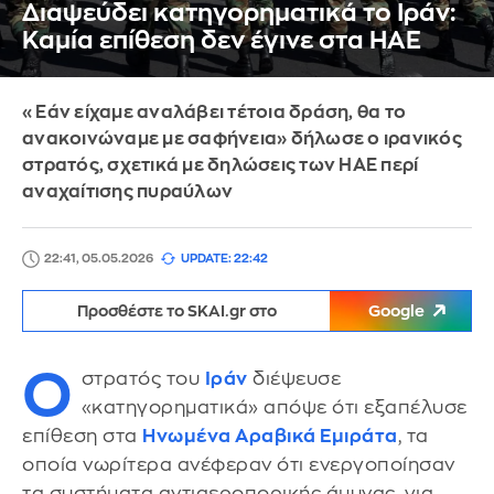
Διαψεύδει κατηγορηματικά το Ιράν:
Καμία επίθεση δεν έγινε στα ΗΑΕ
«Εάν είχαμε αναλάβει τέτοια δράση, θα το
ανακοινώναμε με σαφήνεια» δήλωσε ο ιρανικός
στρατός, σχετικά με δηλώσεις των ΗΑΕ περί
αναχαίτισης πυραύλων
22:41, 05.05.2026
UPDATE: 22:42
Προσθέστε το SKAI.gr στο
Google
Ο
στρατός του
Ιράν
διέψευσε
«κατηγορηματικά» απόψε ότι εξαπέλυσε
επίθεση στα
Ηνωμένα Αραβικά Εμιράτα
, τα
οποία νωρίτερα ανέφεραν ότι ενεργοποίησαν
τα συστήματα αντιαεροπορικής άμυνας, για