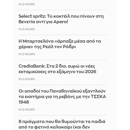
IN 2 HOURS
Select spritz: Το κοκτέιλ που πίνουν στη
Βενετία αντί για Aperol
IN 2 HOURS
Η Μπαρτσελόνα «άρπαξε μέσα από τα
χέρια» της Ρεάλ τον Ρόδρι
IN 2 HOURS
CrediaBank: Στα 2 δισ. ευρώ οι νέες
εκταμιεύσεις στο εξάμηνο του 2026
IN 2 HOURS
Οι οπαδοί του Παναθηναϊκού εξαντλούν
τα εισιτήρια για τη ρεβάνς με την ΤΣΣΚΑ
1948
IN 2 HOURS
8 πράγματα που θα θυμούνται τα παιδιά
από το φετινό καλοκαίρι (και δεν