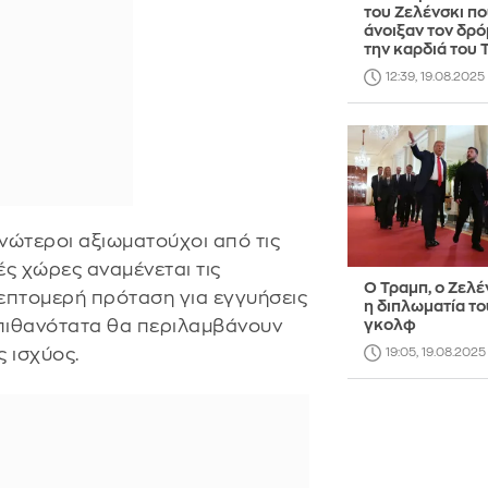
του Ζελένσκι π
άνοιξαν τον δρό
την καρδιά του 
12:39, 19.08.2025
ανώτεροι αξιωματούχοι από τις
ς χώρες αναμένεται τις
Ο Τραμπ, ο Ζελέ
επτομερή πρόταση για εγγυήσεις
η διπλωματία το
 πιθανότατα θα περιλαμβάνουν
γκολφ
 ισχύος.
19:05, 19.08.2025