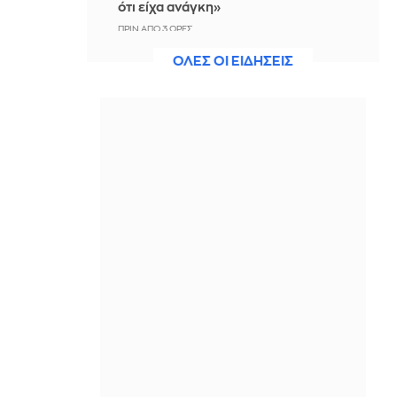
ότι είχα ανάγκη»
ΠΡΙΝ ΑΠΌ 3 ΏΡΕΣ
ΟΛΕΣ ΟΙ ΕΙΔΗΣΕΙΣ
Η ξηρασία απειλεί την
ηλεκτροδότηση της Ευρώπης
ΠΡΙΝ ΑΠΌ 3 ΏΡΕΣ
Βραδινό Magazino 07-08-2026
ΠΡΙΝ ΑΠΌ 3 ΏΡΕΣ
Μαρίνα Βερνίκου: Έπιασε
λαγοκέφαλο κι έχει κάτι να σου πει
για αυτό
ΠΡΙΝ ΑΠΌ 4 ΏΡΕΣ
Η Ισπανία ξεκινά ελέγχους στους
ταξιδιώτες από Ιταλία - Από τα
μεσάνυχτα του Σαββάτου έως τις 7
Σεπτεμβρίου
ΠΡΙΝ ΑΠΌ 4 ΏΡΕΣ