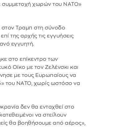
με συμμετοχή χωρών του ΝΑΤΟ»
ε στον Τραμπ στη σύνοδο
επί της αρχής τις εγγυήσεις
ανό εγγυητή.
κε στο επίκεντρο των
υκό Οίκο με τον Ζελένσκι και
νησε με τους Ευρωπαίους να
5» του ΝΑΤΟ, χωρίς ωστόσο να
υκρανία δεν θα ενταχθεί στο
διατεθειμένοι να στείλουν
μείς θα βοηθήσουμε από αέρος»,