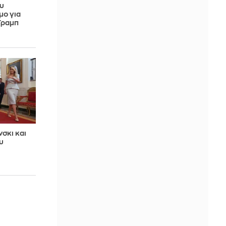
ου
μο για
Τραμπ
νσκι και
υ