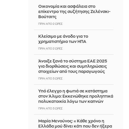
Οικονομία και ασφάλεια στο
επίκεντρο της συζήτησης Ζελένσκι-
Βούτσιτς
ΠΡΙΝ ΑΠΌ 2 ΏΡΕΣ
Κλείσιμο με άνοδο για το
χρηματιστήριο των ΗΠΑ
ΠΡΙΝ ΑΠΌ 2 ΏΡΕΣ
Άνοιξε ξανά το σύστημα ΕΑΕ 2025
για διορθώσεις και συμπληρώσεις
στοιχείων από τους παραγωγούς
ΠΡΙΝ ΑΠΌ 3 ΏΡΕΣ
Yπό έλεγχο η φωτιά σε κατάστημα
στον Άλιμο: Εκκενώθηκε προληπτικά
πολυκατοικία λόγω των καπνών
ΠΡΙΝ ΑΠΌ 3 ΏΡΕΣ
Μαρία Μενούνος: «Κάθε χρόνο η
Ελλάδα μού δίνει κάτι που δεν ήξερα