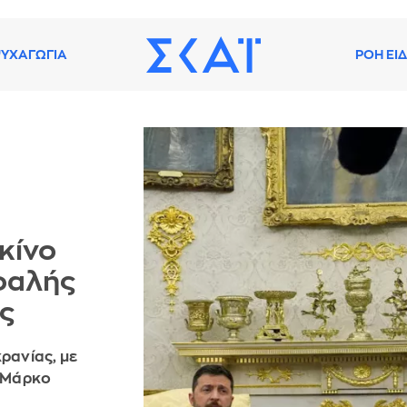
ΥΧΑΓΩΓΙΑ
ΡΟΗ ΕΙ
εκίνο
εφαλής
ας
ρανίας, με
 Μάρκο