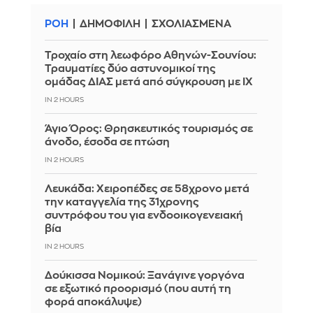
ΡΟΗ
ΔΗΜΟΦΙΛΗ
ΣΧΟΛΙΑΣΜΕΝΑ
Τροχαίο στη λεωφόρο Αθηνών-Σουνίου:
Τραυματίες δύο αστυνομικοί της
ομάδας ΔΙΑΣ μετά από σύγκρουση με ΙΧ
IN 2 HOURS
Άγιο Όρος: Θρησκευτικός τουρισμός σε
άνοδο, έσοδα σε πτώση
IN 2 HOURS
Λευκάδα: Χειροπέδες σε 58χρονο μετά
την καταγγελία της 31χρονης
συντρόφου του για ενδοοικογενειακή
βία
IN 2 HOURS
Δούκισσα Νομικού: Ξανάγινε γοργόνα
σε εξωτικό προορισμό (που αυτή τη
φορά αποκάλυψε)