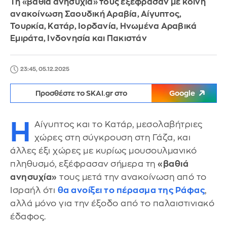
Τη «βαθιά ανησυχία» τους εξέφρασαν με κοινή
ανακοίνωση Σαουδική Αραβία, Αίγυπτος,
Τουρκία, Κατάρ, Ιορδανία, Ηνωμένα Αραβικά
Εμιράτα, Ινδονησία και Πακιστάν
23:45, 05.12.2025
Προσθέστε το SKAI.gr στο
Google
Η
Αίγυπτος και το Κατάρ, μεσολαβήτριες
χώρες στη σύγκρουση στη Γάζα, και
άλλες έξι χώρες με κυρίως μουσουλμανικό
πληθυσμό, εξέφρασαν σήμερα τη
«βαθιά
ανησυχία»
τους μετά την ανακοίνωση από το
Ισραήλ ότι
θα ανοίξει το πέρασμα της Ράφας
,
αλλά μόνο για την έξοδο από το παλαιστινιακό
έδαφος.