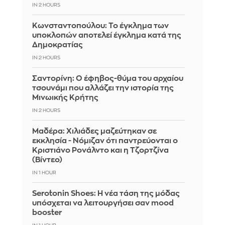
IN 2 HOURS
Κωνσταντοπούλου: Το έγκλημα των
υποκλοπών αποτελεί έγκλημα κατά της
Δημοκρατίας
IN 2 HOURS
Σαντορίνη: Ο έφηβος-θύμα του αρχαίου
τσουνάμι που αλλάζει την ιστορία της
Μινωικής Κρήτης
IN 2 HOURS
Μαδέρα: Χιλιάδες μαζεύτηκαν σε
εκκλησία - Νόμιζαν ότι παντρεύονται ο
Κριστιάνο Ρονάλντο και η Τζορτζίνα
(Βίντεο)
IN 1 HOUR
Serotonin Shoes: Η νέα τάση της μόδας
υπόσχεται να λειτουργήσει σαν mood
booster