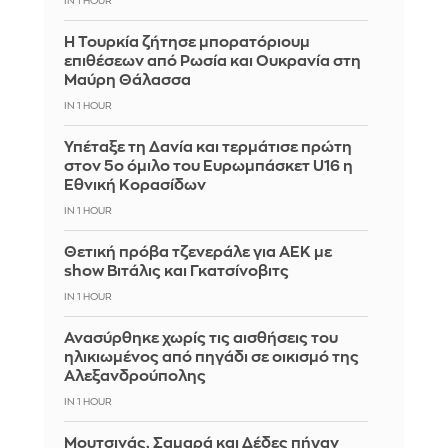
IN 1 HOUR
Η Τουρκία ζήτησε μπορατόριουμ
επιθέσεων από Ρωσία και Ουκρανία στη
Μαύρη Θάλασσα
IN 1 HOUR
Υπέταξε τη Δανία και τερμάτισε πρώτη
στον 5ο όμιλο του Ευρωμπάσκετ U16 η
Εθνική Κορασίδων
IN 1 HOUR
Θετική πρόβα τζενεράλε για ΑΕΚ με
show Βιτάλις και Γκατσίνοβιτς
IN 1 HOUR
Ανασύρθηκε χωρίς τις αισθήσεις του
ηλικιωμένος από πηγάδι σε οικισμό της
Αλεξανδρούπολης
IN 1 HOUR
Μουτσινάς, Σαμαρά και Δέδες πήγαν