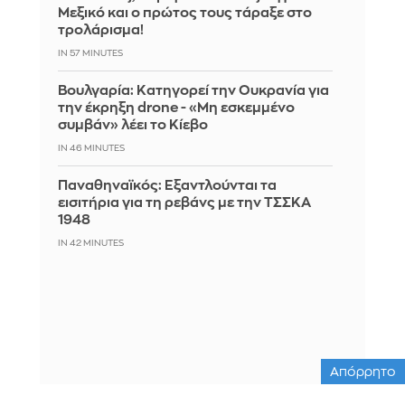
Μεξικό και ο πρώτος τους τάραξε στο
τρολάρισμα!
IN 57 MINUTES
Βουλγαρία: Κατηγορεί την Ουκρανία για
την έκρηξη drone - «Μη εσκεμμένο
συμβάν» λέει το Κίεβο
IN 46 MINUTES
Παναθηναϊκός: Εξαντλούνται τα
εισιτήρια για τη ρεβάνς με την ΤΣΣΚΑ
1948
IN 42 MINUTES
Απόρρητο