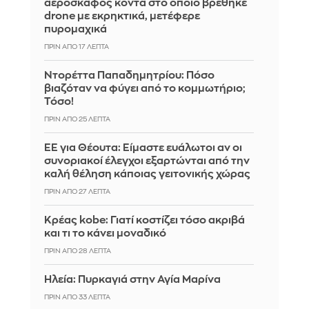
αεροσκάφος κοντά στο οποίο βρέθηκε
drone με εκρηκτικά, μετέφερε
πυρομαχικά
ΠΡΙΝ ΑΠΌ 17 ΛΕΠΤΆ
Ντορέττα Παπαδημητρίου: Πόσο
βιαζόταν να φύγει από το κομμωτήριο;
Τόσο!
ΠΡΙΝ ΑΠΌ 25 ΛΕΠΤΆ
ΕΕ για Θέουτα: Είμαστε ευάλωτοι αν οι
συνοριακοί έλεγχοι εξαρτώνται από την
καλή θέληση κάποιας γειτονικής χώρας
ΠΡΙΝ ΑΠΌ 27 ΛΕΠΤΆ
Κρέας kobe: Γιατί κοστίζει τόσο ακριβά
και τι το κάνει μοναδικό
ΠΡΙΝ ΑΠΌ 28 ΛΕΠΤΆ
Ηλεία: Πυρκαγιά στην Αγία Μαρίνα
ΠΡΙΝ ΑΠΌ 33 ΛΕΠΤΆ