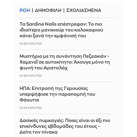
ΡΟΗ
ΔΗΜΟΦΙΛΗ
ΣΧΟΛΙΑΣΜΕΝΑ
Τα Sardine Nails επέστρεψαν: Το πιο
ιδιαίτερο μανικιούρ του καλοκαιριού
κάνει ξανά την εμφάνισή του
IN 28 MINUTES
Μυστήριο με τη συνάντηση Πεζεσκιάν -
Χαμενεΐ σε αυτοκίνητο: Άκουγε μόνο τη
φωνή του Αγιατολάχ
IN 26 MINUTES
ΗΠΑ: Επιτροπή της Γερουσίας
υπερψήφισε την παραπομπή του
Φάουτσι
IN 24 MINUTES
Δασικές πυρκαγιές: Ποιες είναι οι έξι πιο
επικίνδυνες εβδομάδες του έτους -
Δείτε τον πίνακα