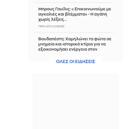
Μπρους Γουίλις: «Επικοινωνούμε με
αγκαλιές και βλέμματα» - Η αγάπη
χωρίς λέξεις...
ΠΡΙΝ ΑΠΌ 2 ΜΈΡΕΣ
Βουδαπέστη: Χαμηλώνει τα φώτα σε
μνημεία και ιστορικά κτίρια για να
εξοικονομήσει ενέργεια στον
καύσωνα
ΟΛΕΣ ΟΙ ΕΙΔΗΣΕΙΣ
ΠΡΙΝ ΑΠΌ 2 ΜΈΡΕΣ
Θα καταρρεύσουν οι επαφές Ισραήλ-
Λιβάνου;
ΠΡΙΝ ΑΠΌ 2 ΜΈΡΕΣ
Όνειρο με ψάρια: Τι προσπαθεί να
σας πει το υποσυνείδητό σας
ΠΡΙΝ ΑΠΌ 2 ΜΈΡΕΣ
Πυρκαγιά στην περιοχή Κολυμπάδα
στη Σκύρο