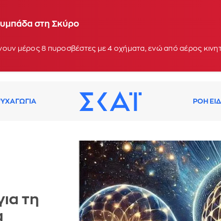
λυμπάδα στη Σκύρο
νουν μέρος 8 πυροσβέστες με 4 οχήματα, ενώ από αέρος κιν
ΥΧΑΓΩΓΙΑ
ΡΟΗ ΕΙ
για τη
α