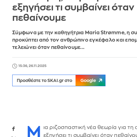
εξηγήσει τι συμβαίνει όταν
πεθαίνουμε
Σύμφωνα με την καθηγήτρια Maria Strømme, η σ
προκύπτει από τον ανθρώπινο εγκέφαλο και επο
τελειώνει όταν πεθαίνουμε...
15:36, 26.11.2025
Προσθέστε το SKAI.gr στο
Google
Μ
ια ριζοσπαστική νέα θεωρία για τη
εξηγήσει τι συμβαίνει όταν πεθαίν