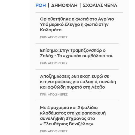
ΡΟΗ
ΔΗΜΟΦΙΛΗ
ΣΧΟΛΙΑΣΜΕΝΑ
Οριοθετήθηκε η φωτιά στο Αγρίνιο -
Υπό μερικό έλεγχο η φωτιά στην
Καλαμάτα
ΠΡΙΝ ΑΠΌ 2 ΜΈΡΕΣ
Επίσημο: Στην Τραμπζονσπόρ ο
Σαλάχ - Το «χρυσό» συμβόλαιό του
ΠΡΙΝ ΑΠΌ 2 ΜΈΡΕΣ
Αποζημιώσεις 38,1 εκατ. ευρώ σε
κτηνοτρόφους για ευλογιά, πανώλη
και αφθώδη πυρετό στη Λέσβο
ΠΡΙΝ ΑΠΌ 2 ΜΈΡΕΣ
Με 4 μαχαίρια και 2 ψαλίδια
κλαδέματος στη χειραποσκευή
συνελήφθη 37χρονος στο
«Ελευθέριος Βενιζέλος»
ΠΡΙΝ ΑΠΌ 2 ΜΈΡΕΣ