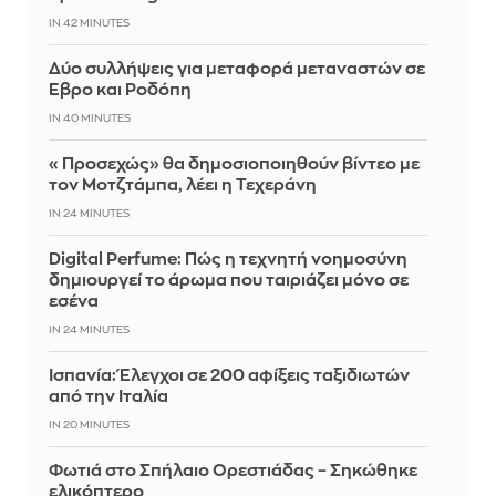
IN 42 MINUTES
Δύο συλλήψεις για μεταφορά μεταναστών σε
Έβρο και Ροδόπη
IN 40 MINUTES
«Προσεχώς» θα δημοσιοποιηθούν βίντεο με
τον Μοτζτάμπα, λέει η Τεχεράνη
IN 24 MINUTES
Digital Perfume: Πώς η τεχνητή νοημοσύνη
δημιουργεί το άρωμα που ταιριάζει μόνο σε
εσένα
IN 24 MINUTES
Ισπανία: Έλεγχοι σε 200 αφίξεις ταξιδιωτών
από την Ιταλία
IN 20 MINUTES
Φωτιά στο Σπήλαιο Ορεστιάδας – Σηκώθηκε
ελικόπτερο