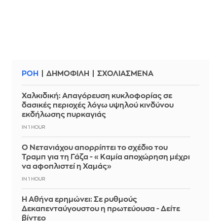
ΡΟΗ
ΔΗΜΟΦΙΛΗ
ΣΧΟΛΙΑΣΜΕΝΑ
Χαλκιδική: Απαγόρευση κυκλοφορίας σε
δασικές περιοχές λόγω υψηλού κινδύνου
εκδήλωσης πυρκαγιάς
IN 1 HOUR
Ο Νετανιάχου απορρίπτει το σχέδιο του
Τραμπ για τη Γάζα - «Καμία αποχώρηση μέχρι
να αφοπλιστεί η Χαμάς»
IN 1 HOUR
Η Αθήνα ερημώνει: Σε ρυθμούς
Δεκαπενταύγουστου η πρωτεύουσα - Δείτε
βίντεο