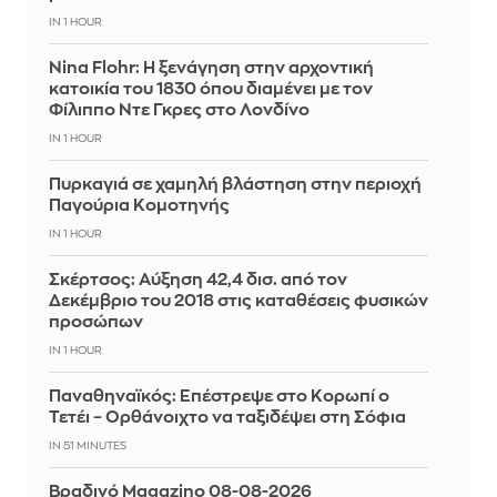
IN 1 HOUR
Nina Flohr: Η ξενάγηση στην αρχοντική
κατοικία του 1830 όπου διαμένει με τον
Φίλιππο Ντε Γκρες στο Λονδίνο
IN 1 HOUR
Πυρκαγιά σε χαμηλή βλάστηση στην περιοχή
Παγούρια Κομοτηνής
IN 1 HOUR
Σκέρτσος: Αύξηση 42,4 δισ. από τον
Δεκέμβριο του 2018 στις καταθέσεις φυσικών
προσώπων
IN 1 HOUR
Παναθηναϊκός: Επέστρεψε στο Κορωπί ο
Τετέι – Ορθάνοιχτο να ταξιδέψει στη Σόφια
IN 51 MINUTES
Βραδινό Magazino 08-08-2026