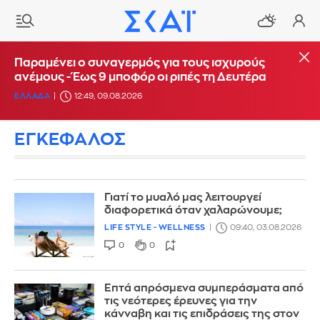
Παραμένει ο συναγερμός για τους ισχυρούς
ανέμους - Έως 9 μποφόρ οι ριπές τη Δευτέρα
ΕΛΛΑΔΑ
12:49, 09.08.2026
ΕΓΚΕΦΑΛΟΣ
Γιατί το μυαλό μας λειτουργεί
διαφορετικά όταν χαλαρώνουμε;
LIFE STYLE - WELLNESS
09:40, 03.08.2026
0
0
Επτά απρόσμενα συμπεράσματα από
τις νεότερες έρευνες για την
κάνναβη και τις επιδράσεις της στον