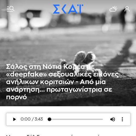
Σάλος στη Νότια Κορέα με
«deepfake» σεξουαλικές εικόνες
ανήλικων κοριτσιών - Από μία
ανάρτηση... πρωταγωνίστρια σε
πορνό