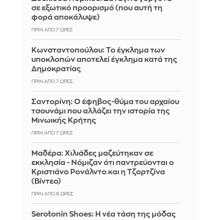
σε εξωτικό προορισμό (που αυτή τη
φορά αποκάλυψε)
ΠΡΙΝ ΑΠΌ 7 ΏΡΕΣ
Κωνσταντοπούλου: Το έγκλημα των
υποκλοπών αποτελεί έγκλημα κατά της
Δημοκρατίας
ΠΡΙΝ ΑΠΌ 7 ΏΡΕΣ
Σαντορίνη: Ο έφηβος-θύμα του αρχαίου
τσουνάμι που αλλάζει την ιστορία της
Μινωικής Κρήτης
ΠΡΙΝ ΑΠΌ 7 ΏΡΕΣ
Μαδέρα: Χιλιάδες μαζεύτηκαν σε
εκκλησία - Νόμιζαν ότι παντρεύονται ο
Κριστιάνο Ρονάλντο και η Τζορτζίνα
(Βίντεο)
ΠΡΙΝ ΑΠΌ 8 ΏΡΕΣ
Serotonin Shoes: Η νέα τάση της μόδας