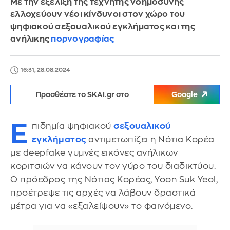
Με την εξέλιξη της τεχνητής νοημοσύνης
ελλοχεύουν νέοι κίνδυνοι στον χώρο του
ψηφιακού σεξουαλικού εγκλήματος και της
ανήλικης
πορνογραφίας
16:31, 28.08.2024
Προσθέστε το SKAI.gr στο
Google
Ε
πιδημία ψηφιακού
σεξουαλικού
εγκλήματος
αντιμετωπίζει η Νότια Κορέα
με deepfake γυμνές εικόνες ανήλικων
κοριτσιών να κάνουν τον γύρο του διαδικτύου.
Ο πρόεδρος της Νότιας Κορέας, Yoon Suk Yeol,
προέτρεψε τις αρχές να λάβουν δραστικά
μέτρα για να «εξαλείψουν» το φαινόμενο.