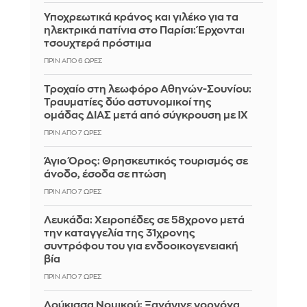
Υποχρεωτικά κράνος και γιλέκο για τα
ηλεκτρικά πατίνια στο Παρίσι: Έρχονται
τσουχτερά πρόστιμα
ΠΡΙΝ ΑΠΌ 6 ΏΡΕΣ
Τροχαίο στη λεωφόρο Αθηνών-Σουνίου:
Τραυματίες δύο αστυνομικοί της
ομάδας ΔΙΑΣ μετά από σύγκρουση με ΙΧ
ΠΡΙΝ ΑΠΌ 7 ΏΡΕΣ
Άγιο Όρος: Θρησκευτικός τουρισμός σε
άνοδο, έσοδα σε πτώση
ΠΡΙΝ ΑΠΌ 7 ΏΡΕΣ
Λευκάδα: Χειροπέδες σε 58χρονο μετά
την καταγγελία της 31χρονης
συντρόφου του για ενδοοικογενειακή
βία
ΠΡΙΝ ΑΠΌ 7 ΏΡΕΣ
Δούκισσα Νομικού: Ξανάγινε γοργόνα