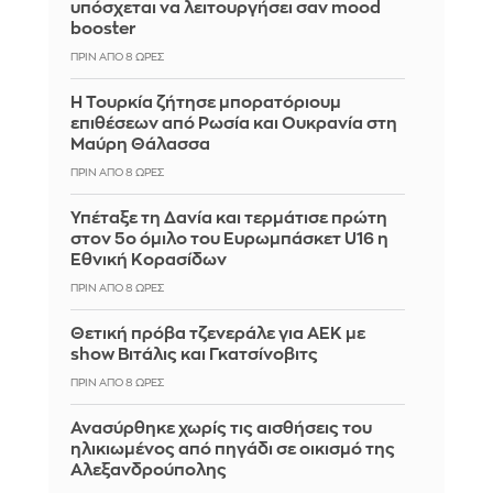
υπόσχεται να λειτουργήσει σαν mood
booster
ΠΡΙΝ ΑΠΌ 8 ΏΡΕΣ
Η Τουρκία ζήτησε μπορατόριουμ
επιθέσεων από Ρωσία και Ουκρανία στη
Μαύρη Θάλασσα
ΠΡΙΝ ΑΠΌ 8 ΏΡΕΣ
Υπέταξε τη Δανία και τερμάτισε πρώτη
στον 5ο όμιλο του Ευρωμπάσκετ U16 η
Εθνική Κορασίδων
ΠΡΙΝ ΑΠΌ 8 ΏΡΕΣ
Θετική πρόβα τζενεράλε για ΑΕΚ με
show Βιτάλις και Γκατσίνοβιτς
ΠΡΙΝ ΑΠΌ 8 ΏΡΕΣ
Ανασύρθηκε χωρίς τις αισθήσεις του
ηλικιωμένος από πηγάδι σε οικισμό της
Αλεξανδρούπολης