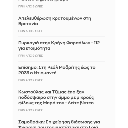
ΠΡΙΝ ΑΠΌ 9 ΏΡΕΣ
Απελευθέρωση κρατουμένων στη
Βρετανία
ΠΡΙΝ ΑΠΌ 9 ΏΡΕΣ
Πυρκαγιά στην Κρήνη Φαρσάλων - 112
για ετοιμότητα
ΠΡΙΝ ΑΠΌ 9 ΏΡΕΣ
Επίσημο: Στη Ρεάλ Μαδρίτης έως το
2033 ο Ντιομαντέ
ΠΡΙΝ ΑΠΌ 9 ΏΡΕΣ
Κωστούλας και Τζίμας έπαιξαν
ποδόσφαιρο στην άμμο με μικρούς
φίλους της Μπράιτον - Δείτε βίντεο
ΠΡΙΝ ΑΠΌ 9 ΏΡΕΣ
Σαμοθράκη: Επιχείρηση διάσωσης για
15χρονη που τραυματίστηκε στη Γριά