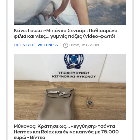
Κάνιε Γουέστ-Μπιάνκα Σενσόρι: Παθιασμένα
φιλιά και νέες… γυμνές πόζες (video-φωτό)
LIFE STYLE - WELLNESS
09:58, 05.08.2026
Μύκονος: Κράτησε ως... «εγγύηση» τσάντα
Hermes και Rolex και έγινε καπνός με 75.000
ευρώ - Βίντεο