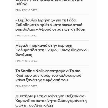
Βάθρα
ΠΡΙΝ ΑΠΌ 10 ΏΡΕΣ
«Συμβούλιο Ειρήνης» για τη Γάζα:
Εκδόθηκε το πρώτο κατασκευαστικό
συμβόλαιο – Αφορά στρατιωτική βάση
ΠΡΙΝ ΑΠΌ 10 ΏΡΕΣ
Μεγάλη πυρκαγιά στην περιοχή
Κολυμπάδα στη Σκύρο - Ενισχύθηκαν οι
δυνάμεις
ΠΡΙΝ ΑΠΌ 10 ΏΡΕΣ
Τα Sardine Nails επέστρεψαν: Το πιο
ιδιαίτερο μανικιούρ του καλοκαιριού
κάνει ξανά την εμφάνισή του
ΠΡΙΝ ΑΠΌ 10 ΏΡΕΣ
Μυστήριο με τη συνάντηση Πεζεσκιάν -
Χαμενεΐ σε αυτοκίνητο: Άκουγε μόνο τη
φωνή του Αγιατολάχ