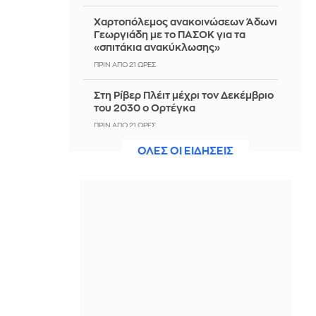
Χαρτοπόλεμος ανακοινώσεων Άδωνι
Γεωργιάδη με το ΠΑΣΟΚ για τα
«σπιτάκια ανακύκλωσης»
ΠΡΙΝ ΑΠΌ 21 ΏΡΕΣ
Στη Ρίβερ Πλέιτ μέχρι τον Δεκέμβριο
του 2030 ο Ορτέγκα
ΠΡΙΝ ΑΠΌ 21 ΏΡΕΣ
ΟΛΕΣ ΟΙ ΕΙΔΗΣΕΙΣ
Νορβηγία: Μυστηριώδεις θάνατοι
ταράνδων στο αρχιπέλαγος
Σβάλμπαρντ
ΠΡΙΝ ΑΠΌ 21 ΏΡΕΣ
Συναγερμός στη Βαλτική: Η Ρωσία
φέρεται να σχεδιάζει προβοκάτσια
με ουκρανικά drones
ΠΡΙΝ ΑΠΌ 21 ΏΡΕΣ
Άρσεναλ: Επέκτεινε τη συνεργασία
της με την Emirates ως το 2033