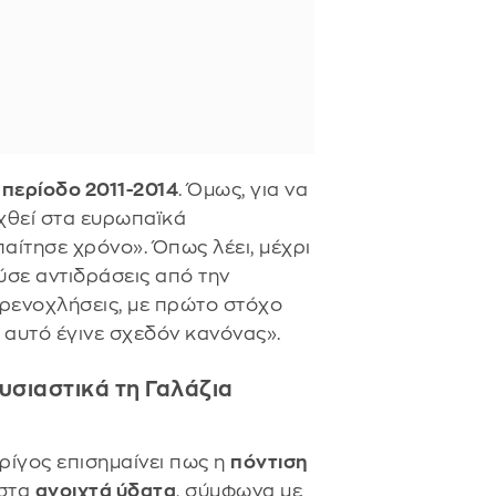
ν
περίοδο 2011-2014
. Όμως, για να
χθεί στα ευρωπαϊκά
αίτησε χρόνο». Όπως λέει, μέχρι
ύσε αντιδράσεις από την
αρενοχλήσεις, με πρώτο στόχο
 αυτό έγινε σχεδόν κανόνας».
υσιαστικά τη Γαλάζια
υρίγος επισημαίνει πως η
πόντιση
στα
ανοιχτά ύδατα
, σύμφωνα με