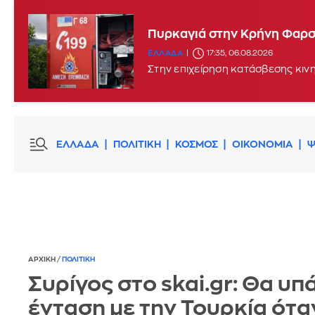
Μεγάλη φωτιά στη Σκύρο: 
Πυρκαγιά στην Κρήνη Φαρσά
ΕΛΛΑΔΑ
15:17, 06.08.2026
UPDATE
ΕΛΛΑΔΑ
17:35, 06.08.2026
Στην επιχείρηση κατάσβεσης κιν
ΕΛΛΑΔΑ
ΠΟΛΙΤΙΚΗ
ΚΟΣΜΟΣ
ΟΙΚΟΝΟΜΙΑ
Ψ
ΑΡΧΙΚΗ
/
ΠΟΛΙΤΙΚΗ
Συρίγος στο skai.gr: Θα υπ
ένταση με την Τουρκία ότα