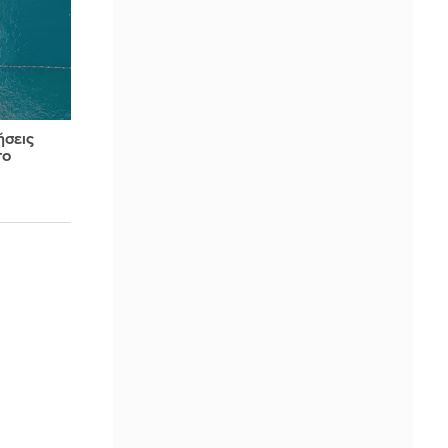
ήσεις
το