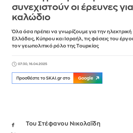
συνεχιστούν οι έρευνες για
καλώδιο
Όλα όσα πρέπει να γνωρίζουμε για την ηλεκτρικ
Ελλάδας, Κύπρου και Ισραήλ, τις φάσεις του έργο
τον γεωπολιτικό ρόλο της Τουρκίας
07:30, 16.04.2025
Προσθέστε το SKAI.gr στο
Google
Του Στέφανου Νικολαΐδη