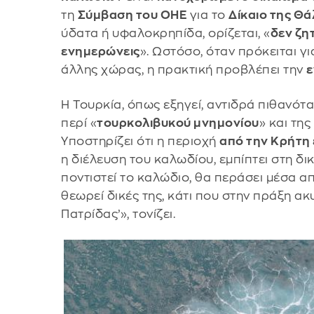
τη
Σύμβαση του ΟΗΕ
για το
Δίκαιο της Θ
ύδατα ή υφαλοκρηπίδα, ορίζεται, «
δεν ζη
ενημερώνεις
». Ωστόσο, όταν πρόκειται γ
άλλης χώρας, η πρακτική προβλέπει την
Η Τουρκία, όπως εξηγεί, αντιδρά πιθανότ
περί «
τουρκολιβυκού μνημονίου
» και τη
Υποστηρίζει ότι η περιοχή
από την Κρήτη
η διέλευση του καλωδίου, εμπίπτει στη δι
ποντιστεί το καλώδιο, θα περάσει μέσα α
θεωρεί δικές της, κάτι που στην πράξη ακ
Πατρίδας’», τονίζει.