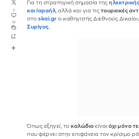
Για τη στρατηγική σημασία της
ηλεκτρική
και
Ισραήλ
, αλλά και για τις
τουρκικές αντ
5
στο
skai.gr
ο καθηγητής Διεθνούς Δικαίου
16
Συρίγος
.
Όπως εξηγεί, το
καλώδιο
είναι
όχι μόνο τ
που φέρνει στην επιφάνεια τον κρίσιμο ρ