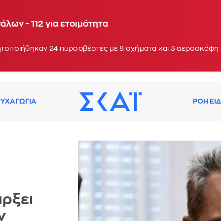
Ενισχύθηκαν οι δυνάμεις - Σπεύδουν ακτοπλοϊκώς 
λων - 112 για ετοιμότητα
: 19:38
ητοποιήθηκαν 24 πυροσβέστες με 8 οχήματα και 3 αεροσκάφη
ΥΧΑΓΩΓΙΑ
ΡΟΗ ΕΙ
άρξει
ν