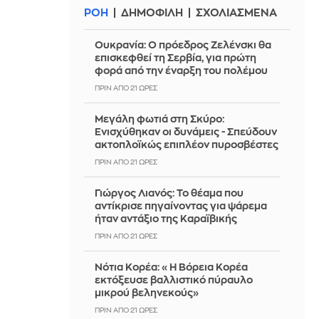
ΡΟΗ
ΔΗΜΟΦΙΛΗ
ΣΧΟΛΙΑΣΜΕΝΑ
Ουκρανία: Ο πρόεδρος Ζελένσκι θα
επισκεφθεί τη Σερβία, για πρώτη
φορά από την έναρξη του πολέμου
ΠΡΙΝ ΑΠΌ 21 ΏΡΕΣ
Μεγάλη φωτιά στη Σκύρο:
Ενισχύθηκαν οι δυνάμεις - Σπεύδουν
ακτοπλοϊκώς επιπλέον πυροσβέστες
ΠΡΙΝ ΑΠΌ 21 ΏΡΕΣ
Γιώργος Λιανός: Το θέαμα που
αντίκρισε πηγαίνοντας για ψάρεμα
ήταν αντάξιο της Καραϊβικής
ΠΡΙΝ ΑΠΌ 21 ΏΡΕΣ
Νότια Κορέα: «Η Βόρεια Κορέα
εκτόξευσε βαλλιστικό πύραυλο
μικρού βεληνεκούς»
ΠΡΙΝ ΑΠΌ 21 ΏΡΕΣ