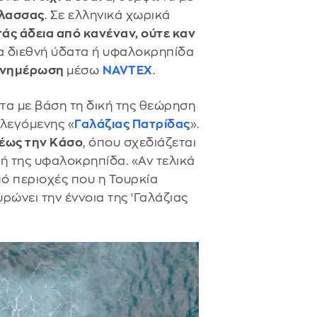
άλασσας
. Σε ελληνικά χωρικά
τάς άδεια από κανέναν, ούτε καν
ια διεθνή ύδατα ή υφαλοκρηπίδα
ενημέρωση
μέσω
NAVTEX
.
ατα με βάση τη δική της θεώρηση
ς λεγόμενης «
Γαλάζιας Πατρίδας
».
 έως την Κάσο
, όπου σχεδιάζεται
κή της υφαλοκρηπίδα. «Αν τελικά
πό περιοχές που η Τουρκία
υρώνει την έννοια της ‘Γαλάζιας