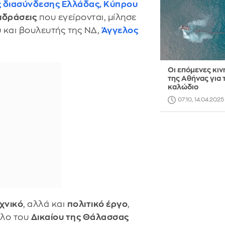
ς διασύνδεσης Ελλάδας, Κύπρου
ιδράσεις
που εγείρονται, μίλησε
 και βουλευτής της ΝΔ,
Άγγελος
Οι επόμενες κιν
της Αθήνας για 
καλώδιο
07:10, 14.04.2025
εχνικό
, αλλά και
πολιτικό έργο
,
όλο του
Δικαίου της Θάλασσας