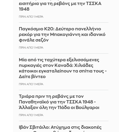
εισιτήρια για τη ρεβάνς με την ΤΣΣΚΑ
1948
ΠΡΙΝ ΑΠΌ 1 ΜΈΡΑ
Παγκόσμιο Κ20: Δεύτερο πανελλήνιο
ρεκόρ για την Μπακογιάννη και ιδανικό
φινάλε σεζόν
ΠΡΙΝ ΑΠΌ 1 ΜΈΡΑ
Μία από τις ταχύτερα εξελισσόμενες
πυρκαγιές στον Καναδά: Χιλιάδες
κάτοικοι εγκαταλείπουν τα σπίτια τους -
Δείτε βίντεο
ΠΡΙΝ ΑΠΌ 1 ΜΈΡΑ
Τριάρα πριν τη ρεβάνς με τον
Παναθηναϊκό για την ΤΣΣΚΑ 1948 -
Άλλαξαν όλη την 11άδα οι Βούλγαροι
ΠΡΙΝ ΑΠΌ 1 ΜΈΡΑ
Ιβάν Σβιτάιλο: Ατύχημα στις διακοπές