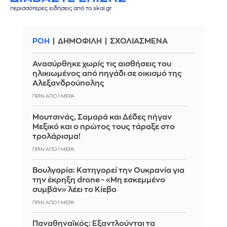
περισσότερες ειδήσεις από το skai.gr
ΡΟΗ
ΔΗΜΟΦΙΛΗ
ΣΧΟΛΙΑΣΜΕΝΑ
Ανασύρθηκε χωρίς τις αισθήσεις του
ηλικιωμένος από πηγάδι σε οικισμό της
Αλεξανδρούπολης
ΠΡΙΝ ΑΠΌ 1 ΜΈΡΑ
Μουτσινάς, Σαμαρά και Δέδες πήγαν
Μεξικό και ο πρώτος τους τάραξε στο
τρολάρισμα!
ΠΡΙΝ ΑΠΌ 1 ΜΈΡΑ
Βουλγαρία: Κατηγορεί την Ουκρανία για
την έκρηξη drone - «Μη εσκεμμένο
συμβάν» λέει το Κίεβο
ΠΡΙΝ ΑΠΌ 1 ΜΈΡΑ
Παναθηναϊκός: Εξαντλούνται τα