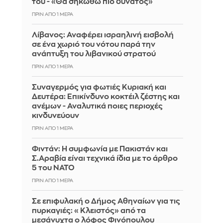
του - «Θα σηκωθώ πιο δυνατός»
ΠΡΙΝ ΑΠΌ 1 ΜΈΡΑ
Λίβανος: Αναφέρει ισραηλινή εισβολή
σε ένα χωριό του νότου παρά την
ανάπτυξη του λιβανικού στρατού
ΠΡΙΝ ΑΠΌ 1 ΜΈΡΑ
Συναγερμός για φωτιές Κυριακή και
Δευτέρα: Επικίνδυνο κοκτέιλ ζέστης και
ανέμων - Αναλυτικά ποιες περιοχές
κινδυνεύουν
ΠΡΙΝ ΑΠΌ 1 ΜΈΡΑ
Φιντάν: Η συμφωνία με Πακιστάν και
Σ.Αραβία είναι τεχνικά ίδια με το άρθρο
5 του ΝΑΤΟ
ΠΡΙΝ ΑΠΌ 1 ΜΈΡΑ
Σε επιφυλακή ο Δήμος Αθηναίων για τις
πυρκαγιές: «Κλειστός» από τα
μεσάνυχτα ο λόφος Φινόπουλου