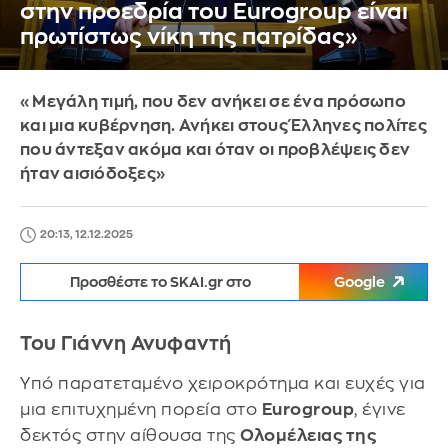
στην προεδρία του Eurogroup είναι
πρωτίστως νίκη της πατρίδας»
«Μεγάλη τιμή, που δεν ανήκει σε ένα πρόσωπο
και μια κυβέρνηση. Ανήκει στους Έλληνες πολίτες
που άντεξαν ακόμα και όταν οι προβλέψεις δεν
ήταν αισιόδοξες»
20:13, 12.12.2025
Προσθέστε το SKAI.gr στο
Google
Του Γιάννη Ανυφαντή
Υπό παρατεταμένο χειροκρότημα και ευχές για
μια επιτυχημένη πορεία στο
Eurogroup
, έγινε
δεκτός στην αίθουσα της
Ολομέλειας της