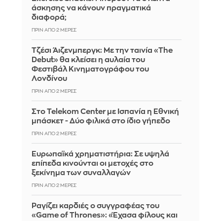
άσκησης να κάνουν πραγματικά
διαφορά;
ΠΡΙΝ ΑΠΌ 2 ΜΈΡΕΣ
Τζέσι Άιζενμπεργκ: Με την ταινία «The
Debut» θα κλείσει η αυλαία του
Φεστιβάλ Κινηματογράφου του
Λονδίνου
ΠΡΙΝ ΑΠΌ 2 ΜΈΡΕΣ
Στο Telekom Center με Ισπανία η Εθνική
μπάσκετ - Δύο φιλικά στο ίδιο γήπεδο
ΠΡΙΝ ΑΠΌ 2 ΜΈΡΕΣ
Ευρωπαϊκά χρηματιστήρια: Σε υψηλά
επίπεδα κινούνται οι μετοχές στο
ξεκίνημα των συναλλαγών
ΠΡΙΝ ΑΠΌ 2 ΜΈΡΕΣ
Ραγίζει καρδιές ο συγγραφέας του
«Game of Thrones»: «Έχασα φίλους και