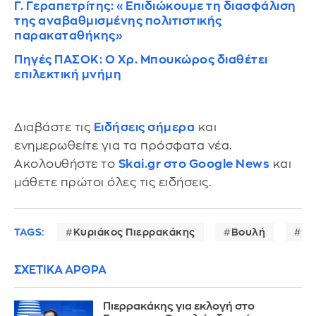
Γ. Γεραπετρίτης: «Επιδιώκουμε τη διασφάλιση
της αναβαθμισμένης πολιτιστικής
παρακαταθήκης»
Πηγές ΠΑΣΟΚ: Ο Χρ. Μπουκώρος διαθέτει
επιλεκτική μνήμη
Διαβάστε τις
Ειδήσεις σήμερα
και
ενημερωθείτε για τα πρόσφατα νέα.
Ακολουθήστε το
Skai.gr στο Google News
και
μάθετε πρώτοι όλες τις ειδήσεις.
TAGS:
Κυριάκος Πιερρακάκης
Βουλή
Eu
ΣΧΕΤΙΚΑ ΑΡΘΡΑ
Πιερρακάκης για εκλογή στο