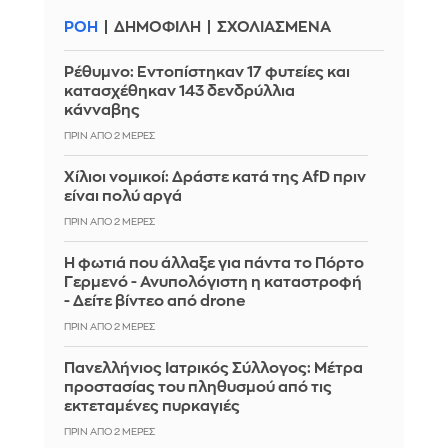
ΡΟΗ
ΔΗΜΟΦΙΛΗ
ΣΧΟΛΙΑΣΜΕΝΑ
Ρέθυμνο: Εντοπίστηκαν 17 φυτείες και
κατασχέθηκαν 143 δενδρύλλια
κάνναβης
ΠΡΙΝ ΑΠΌ 2 ΜΈΡΕΣ
Χίλιοι νομικοί: Δράστε κατά της ΑfD πριν
είναι πολύ αργά
ΠΡΙΝ ΑΠΌ 2 ΜΈΡΕΣ
Η φωτιά που άλλαξε για πάντα το Πόρτο
Γερμενό - Ανυπολόγιστη η καταστροφή
- Δείτε βίντεο από drone
ΠΡΙΝ ΑΠΌ 2 ΜΈΡΕΣ
Πανελλήνιος Ιατρικός Σύλλογος: Μέτρα
προστασίας του πληθυσμού από τις
εκτεταμένες πυρκαγιές
ΠΡΙΝ ΑΠΌ 2 ΜΈΡΕΣ