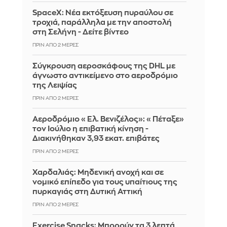
SpaceX: Νέα εκτόξευση πυραύλου σε
τροχιά, παράλληλα με την αποστολή
στη Σελήνη - Δείτε βίντεο
ΠΡΙΝ ΑΠΌ 2 ΜΈΡΕΣ
Σύγκρουση αεροσκάφους της DHL με
άγνωστο αντικείμενο στο αεροδρόμιο
της Λειψίας
ΠΡΙΝ ΑΠΌ 2 ΜΈΡΕΣ
Αεροδρόμιο «Ελ. Βενιζέλος»: «Πέταξε»
τον Ιούλιο η επιβατική κίνηση -
Διακινήθηκαν 3,93 εκατ. επιβάτες
ΠΡΙΝ ΑΠΌ 2 ΜΈΡΕΣ
Χαρδαλιάς: Μηδενική ανοχή και σε
νομικό επίπεδο για τους υπαίτιους της
πυρκαγιάς στη Δυτική Αττική
ΠΡΙΝ ΑΠΌ 2 ΜΈΡΕΣ
Exercise Snacks: Μπορούν τα 3 λεπτά