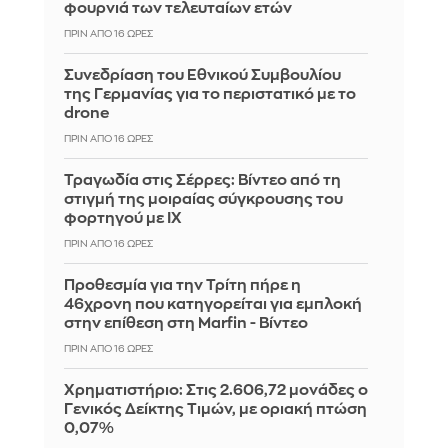
φουρνιά των τελευταίων ετών
ΠΡΙΝ ΑΠΌ 16 ΏΡΕΣ
Συνεδρίαση του Εθνικού Συμβουλίου
της Γερμανίας για το περιστατικό με το
drone
ΠΡΙΝ ΑΠΌ 16 ΏΡΕΣ
Τραγωδία στις Σέρρες: Βίντεο από τη
στιγμή της μοιραίας σύγκρουσης του
φορτηγού με ΙΧ
ΠΡΙΝ ΑΠΌ 16 ΏΡΕΣ
Προθεσμία για την Τρίτη πήρε η
46χρονη που κατηγορείται για εμπλοκή
στην επίθεση στη Marfin - Βίντεο
ΠΡΙΝ ΑΠΌ 16 ΏΡΕΣ
Χρηματιστήριο: Στις 2.606,72 μονάδες ο
Γενικός Δείκτης Τιμών, με οριακή πτώση
0,07%