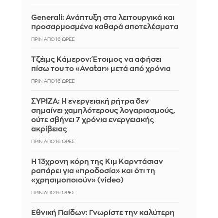
Generali: Ανάπτυξη στα λειτουργικά και
προσαρμοσμένα καθαρά αποτελέσματα
ΠΡΙΝ ΑΠΌ 16 ΏΡΕΣ
Τζέιμς Κάμερον: Έτοιμος να αφήσει
πίσω του το «Avatar» μετά από χρόνια
ΠΡΙΝ ΑΠΌ 16 ΏΡΕΣ
ΣΥΡΙΖΑ: Η ενεργειακή ρήτρα δεν
σημαίνει χαμηλότερους λογαριασμούς,
ούτε σβήνει 7 χρόνια ενεργειακής
ακρίβειας
ΠΡΙΝ ΑΠΌ 16 ΏΡΕΣ
Η 13χρονη κόρη της Κιμ Καρντάσιαν
ραπάρει για «προδοσία» και ότι τη
«χρησιμοποιούν» (video)
ΠΡΙΝ ΑΠΌ 16 ΏΡΕΣ
Εθνική Παίδων: Γνωρίστε την καλύτερη