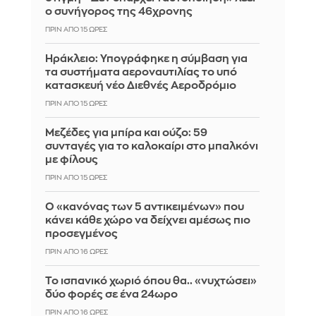
ο συνήγορος της 46χρονης
ΠΡΙΝ ΑΠΌ 15 ΏΡΕΣ
Ηράκλειο: Υπογράφηκε η σύμβαση για
τα συστήματα αεροναυτιλίας το υπό
κατασκευή νέο Διεθνές Αεροδρόμιο
ΠΡΙΝ ΑΠΌ 15 ΏΡΕΣ
Μεζέδες για μπίρα και ούζο: 59
συνταγές για το καλοκαίρι στο μπαλκόνι
με φίλους
ΠΡΙΝ ΑΠΌ 15 ΏΡΕΣ
Ο «κανόνας των 5 αντικειμένων» που
κάνει κάθε χώρο να δείχνει αμέσως πιο
προσεγμένος
ΠΡΙΝ ΑΠΌ 16 ΏΡΕΣ
Το ισπανικό χωριό όπου θα.. «νυχτώσει»
δύο φορές σε ένα 24ωρο
ΠΡΙΝ ΑΠΌ 16 ΏΡΕΣ