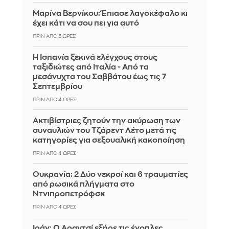
Μαρίνα Βερνίκου: Έπιασε λαγοκέφαλο κι
έχει κάτι να σου πει για αυτό
ΠΡΙΝ ΑΠΌ 3 ΏΡΕΣ
Η Ισπανία ξεκινά ελέγχους στους
ταξιδιώτες από Ιταλία - Από τα
μεσάνυχτα του Σαββάτου έως τις 7
Σεπτεμβρίου
ΠΡΙΝ ΑΠΌ 4 ΏΡΕΣ
Ακτιβίστριες ζητούν την ακύρωση των
συναυλιών του Τζάρεντ Λέτο μετά τις
κατηγορίες για σεξουαλική κακοποίηση
ΠΡΙΝ ΑΠΌ 4 ΏΡΕΣ
Ουκρανία: 2 Δύο νεκροί και 6 τραυματίες
από ρωσικά πλήγματα στο
Ντνιπροπετρόφσκ
ΠΡΙΝ ΑΠΌ 4 ΏΡΕΣ
Ιράν: Ο Αραγτσί εξήρε τις ένοπλες