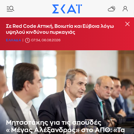
Σε Red Code Αττική, Βοιωτία και Εύβοια λόγω
υψηλού κινδύνου πυρκαγιάς
ΕΛΛΑΔΑ
07:34, 06.08.2026
Μητσοτάκης για τις σπουδές
«Μέγας Αλέξανδρος» στο ΑΠΘ: «Τα