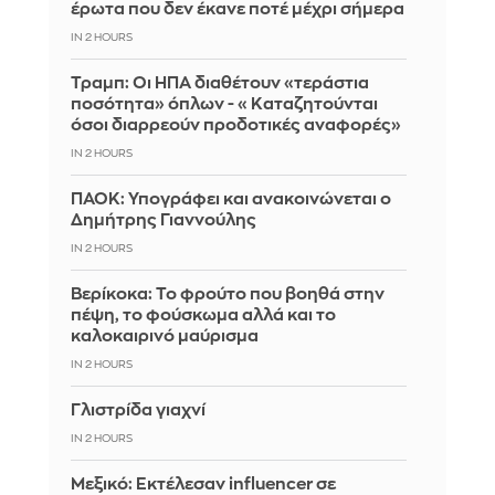
έρωτα που δεν έκανε ποτέ μέχρι σήμερα
IN 2 HOURS
Τραμπ: Οι ΗΠΑ διαθέτουν «τεράστια
ποσότητα» όπλων - «Καταζητούνται
όσοι διαρρεούν προδοτικές αναφορές»
IN 2 HOURS
ΠΑΟΚ: Υπογράφει και ανακοινώνεται ο
Δημήτρης Γιαννούλης
IN 2 HOURS
Βερίκοκα: Το φρούτο που βοηθά στην
πέψη, το φούσκωμα αλλά και το
καλοκαιρινό μαύρισμα
IN 2 HOURS
Γλιστρίδα γιαχνί
IN 2 HOURS
Μεξικό: Εκτέλεσαν influencer σε