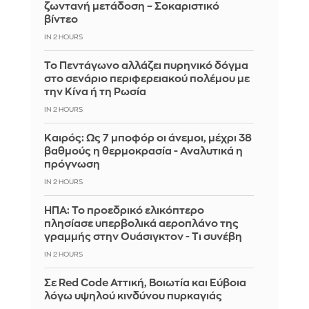
ζωντανή μετάδοση – Σοκαριστικό
βίντεο
IN 2 HOURS
Το Πεντάγωνο αλλάζει πυρηνικό δόγμα
στο σενάριο περιφερειακού πολέμου με
την Κίνα ή τη Ρωσία
IN 2 HOURS
Καιρός: Ως 7 μποφόρ οι άνεμοι, μέχρι 38
βαθμούς η θερμοκρασία - Αναλυτικά η
πρόγνωση
IN 2 HOURS
ΗΠΑ: Το προεδρικό ελικόπτερο
πλησίασε υπερβολικά αεροπλάνο της
γραμμής στην Ουάσιγκτον - Τι συνέβη
IN 2 HOURS
Σε Red Code Αττική, Βοιωτία και Εύβοια
λόγω υψηλού κινδύνου πυρκαγιάς