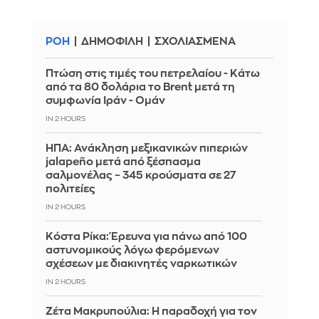
ΡΟΗ
ΔΗΜΟΦΙΛΗ
ΣΧΟΛΙΑΣΜΕΝΑ
Πτώση στις τιμές του πετρελαίου - Κάτω
από τα 80 δολάρια το Brent μετά τη
συμφωνία Ιράν - Ομάν
IN 2 HOURS
ΗΠΑ: Ανάκληση μεξικανικών πιπεριών
jalapeño μετά από ξέσπασμα
σαλμονέλας – 345 κρούσματα σε 27
πολιτείες
IN 2 HOURS
Κόστα Ρίκα: Έρευνα για πάνω από 100
αστυνομικούς λόγω φερόμενων
σχέσεων με διακινητές ναρκωτικών
IN 2 HOURS
Ζέτα Μακρυπούλια: Η παραδοχή για τον