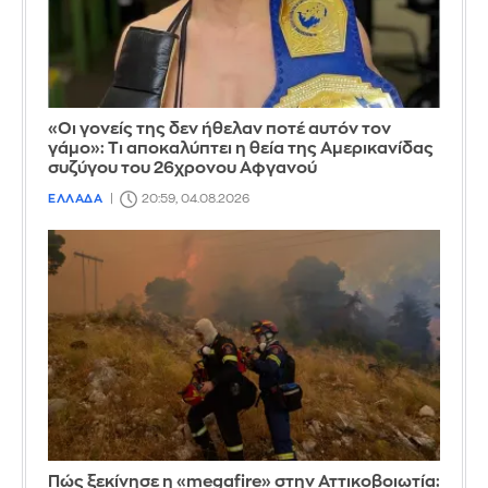
«Οι γονείς της δεν ήθελαν ποτέ αυτόν τον
γάμο»: Τι αποκαλύπτει η θεία της Αμερικανίδας
συζύγου του 26χρονου Αφγανού
ΕΛΛΑΔΑ
20:59, 04.08.2026
Πώς ξεκίνησε η «megafire» στην Αττικοβοιωτία: