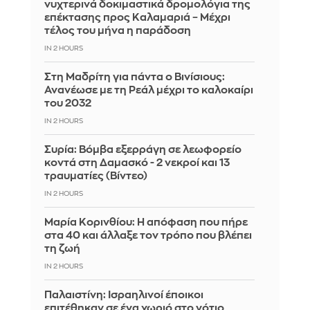
νυχτερινά δοκιμαστικά δρομολόγια της
επέκτασης προς Καλαμαριά – Μέχρι
τέλος του μήνα η παράδοση
IN 2 HOURS
Στη Μαδρίτη για πάντα ο Βινίσιους:
Ανανέωσε με τη Ρεάλ μέχρι το καλοκαίρι
του 2032
IN 2 HOURS
Συρία: Βόμβα εξερράγη σε λεωφορείο
κοντά στη Δαμασκό - 2 νεκροί και 13
τραυματίες (Βίντεο)
IN 2 HOURS
Μαρία Κορινθίου: Η απόφαση που πήρε
στα 40 και άλλαξε τον τρόπο που βλέπει
τη ζωή
IN 2 HOURS
Παλαιστίνη: Ισραηλινοί έποικοι
επιτέθηκαν σε ένα χωριό στο νότιο