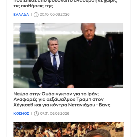
που έπεσε από φουσκωτό ανασύρθηκε χωρίς
τις αισθήσεις της
ΕΛΛΑΔΑ
20:10, 05.08.2026
Νεύρα στην Ουάσινγκτον για το Ιράν;
Αναφορές για «εξάψαλμο» Τραμπ στον
Χέγκσεθ και για κόντρα Νετανιάχου - Βανς
ΚΟΣΜΟΣ
07:31, 06.08.2026