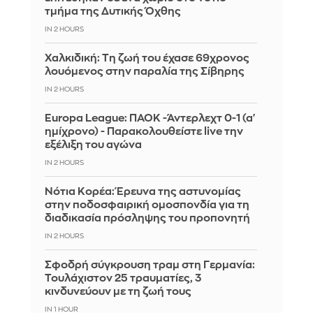
τμήμα της Δυτικής Όχθης
IN 2 HOURS
Χαλκιδική: Τη ζωή του έχασε 69χρονος
λουόμενος στην παραλία της Σίβηρης
IN 2 HOURS
Europa League: ΠΑΟΚ -Άντερλεχτ 0-1 (α'
ημίχρονο) - Παρακολουθείστε live την
εξέλιξη του αγώνα
IN 2 HOURS
Νότια Κορέα: Έρευνα της αστυνομίας
στην ποδοσφαιρική ομοσπονδία για τη
διαδικασία πρόσληψης του προπονητή
IN 2 HOURS
Σφοδρή σύγκρουση τραμ στη Γερμανία:
Τουλάχιστον 25 τραυματίες, 3
κινδυνεύουν με τη ζωή τους
IN 1 HOUR