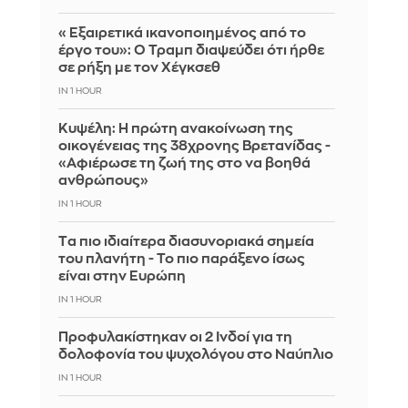
«Εξαιρετικά ικανοποιημένος από το
έργο του»: Ο Τραμπ διαψεύδει ότι ήρθε
σε ρήξη με τον Χέγκσεθ
IN 1 HOUR
Κυψέλη: Η πρώτη ανακοίνωση της
οικογένειας της 38χρονης Βρετανίδας -
«Αφιέρωσε τη ζωή της στο να βοηθά
ανθρώπους»
IN 1 HOUR
Tα πιο ιδιαίτερα διασυνοριακά σημεία
του πλανήτη - Το πιο παράξενο ίσως
είναι στην Ευρώπη
IN 1 HOUR
Προφυλακίστηκαν οι 2 Ινδοί για τη
δολοφονία του ψυχολόγου στο Ναύπλιο
IN 1 HOUR